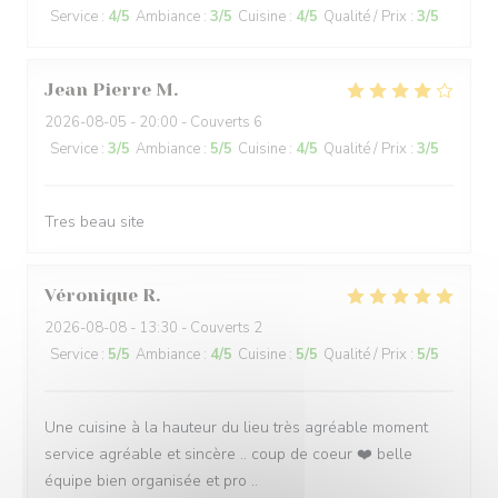
Service
:
4
/5
Ambiance
:
3
/5
Cuisine
:
4
/5
Qualité / Prix
:
3
/5
Jean Pierre
M
2026-08-05
- 20:00 - Couverts 6
Service
:
3
/5
Ambiance
:
5
/5
Cuisine
:
4
/5
Qualité / Prix
:
3
/5
Tres beau site
Véronique
R
2026-08-08
- 13:30 - Couverts 2
Service
:
5
/5
Ambiance
:
4
/5
Cuisine
:
5
/5
Qualité / Prix
:
5
/5
Une cuisine à la hauteur du lieu très agréable moment
service agréable et sincère .. coup de coeur ❤️ belle
équipe bien organisée et pro ..