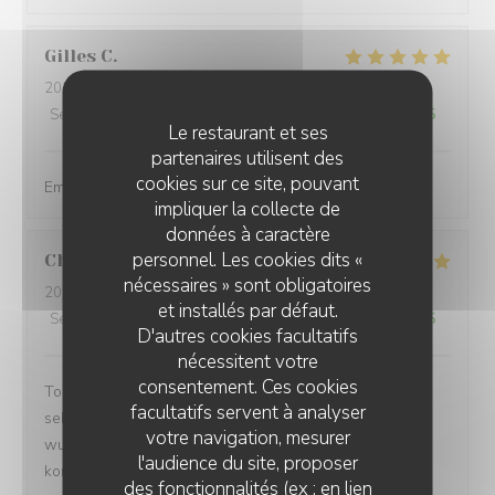
Gilles
C
2026-08-04
- 20:30 - Couverts 4
Service
:
5
/5
Ambiance
:
5
/5
Cuisine
:
5
/5
Qualité / Prix
:
4
/5
Le restaurant et ses
partenaires utilisent des
cookies sur ce site, pouvant
Emplacement enchanteur et service très sympathique.
impliquer la collecte de
données à caractère
personnel. Les cookies dits «
Christoph
L
nécessaires » sont obligatoires
2026-08-05
- 19:00 - Couverts 5
et installés par défaut.
Service
:
5
/5
Ambiance
:
5
/5
Cuisine
:
4
/5
Qualité / Prix
:
4
/5
D'autres cookies facultatifs
nécessitent votre
consentement. Ces cookies
Tolle Lage direkt am Meer. Leckeres Essen. Bedienung
facultatifs servent à analyser
sehr freundlich. Preise sind ok und aufgrund des
votre navigation, mesurer
wunderschönen Ambiente durchaus angemessen. Wir
l'audience du site, proposer
kommen gerne wieder.
des fonctionnalités (ex : en lien