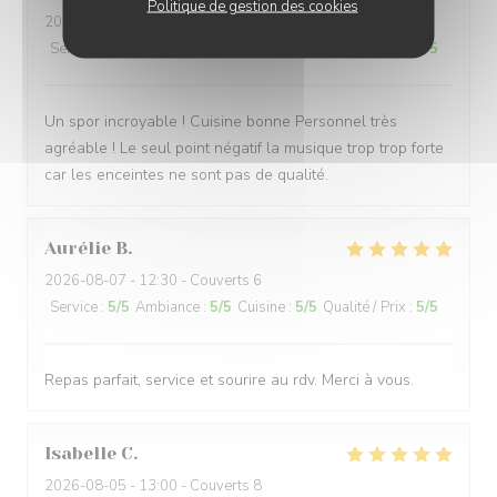
Politique de gestion des cookies
2026-08-07
- 19:30 - Couverts 4
Service
:
5
/5
Ambiance
:
4
/5
Cuisine
:
4
/5
Qualité / Prix
:
5
/5
Un spor incroyable ! Cuisine bonne Personnel très
agréable ! Le seul point négatif la musique trop trop forte
car les enceintes ne sont pas de qualité.
Aurélie
B
2026-08-07
- 12:30 - Couverts 6
Service
:
5
/5
Ambiance
:
5
/5
Cuisine
:
5
/5
Qualité / Prix
:
5
/5
Repas parfait, service et sourire au rdv. Merci à vous.
Isabelle
C
2026-08-05
- 13:00 - Couverts 8