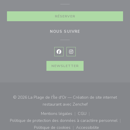
RÉSERVER
NOUS SUIVRE
Facebook ((ouvre une nouvelle fenê
Instagram ((ouvre une nouvell
NEWSLETTER
© 2026 La Plage de l'Île d'Or — Création de site internet
((ouvre une nouvelle fe
restaurant avec
Zenchef
Mentions légales
CGU
((ouvre une nouvelle fenêtre))
((ouvre une nouvelle fenê
Politique de protection des données à caractère personnel
((ouvre une nouvelle fenêtre))
Politique de cookies
Accessibilite