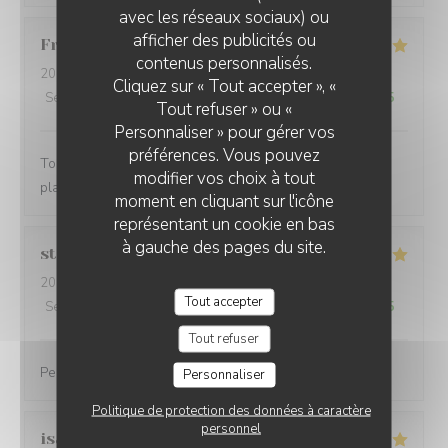
avec les réseaux sociaux) ou
afficher des publicités ou
Franck
M
LA PLAGE DE L'ÎLE D'OR
contenus personnalisés.
2026-08-07
- 13:00 - Couverts 2
Cliquez sur « Tout accepter », «
Service
:
5
/5
Ambiance
:
5
/5
Cuisine
:
5
/5
Qualité / Prix
:
5
/5
Tout refuser » ou «
Personnaliser » pour gérer vos
préférences. Vous pouvez
Toujours excellent chez Pierre et son équipe, très bons
modifier vos choix à tout
plats, cadre magnifique, service au top !!!!
moment en cliquant sur l'icône
représentant un cookie en bas
à gauche des pages du site.
stephanie
M
2026-08-07
- 19:30 - Couverts 4
Tout accepter
Service
:
5
/5
Ambiance
:
5
/5
Cuisine
:
4
/5
Qualité / Prix
:
4
/5
Tout refuser
Personnel et ambiance très sympa Plats bons
Personnaliser
Politique de protection des données à caractère
personnel
isabelle
M