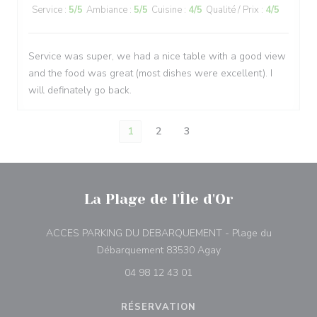
Service
:
5
/5
Ambiance
:
5
/5
Cuisine
:
4
/5
Qualité / Prix
:
4
/5
Service was super, we had a nice table with a good view
and the food was great (most dishes were excellent). I
will definately go back.
1
2
3
La Plage de l'Île d'Or
ACCES PARKING DU DEBARQUEMENT - Plage du
((ouvre une nouvelle 
Débarquement 83530 Agay
04 98 12 43 01
RÉSERVATION