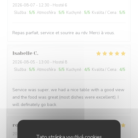
2026-08-07
- 12:30 - Hosté 6
Služba
:
5
/5
Atmosféra
:
5
/5
Kuchyně
:
5
/5
Kvalita / Cena
:
5
/5
Repas parfait, service et sourire au rdv. Merci à vous.
Isabelle
C
2026-08-05
- 13:00 - Hosté 8
Služba
:
5
/5
Atmosféra
:
5
/5
Kuchyně
:
4
/5
Kvalita / Cena
:
4
/5
Service was super, we had a nice table with a good view
and the food was great (most dishes were excellent). I
will definately go back.
roseline
V
2026-08-04
- 20:00 - Hosté 2
Tato stránka využívá cookies