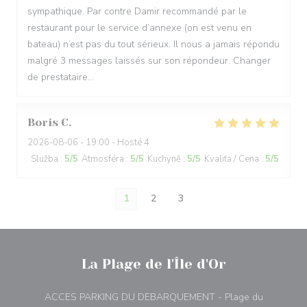
sympathique. Par contre Damir recommandé par le
restaurant pour le service d’annexe (on est venu en
bateau) n’est pas du tout sérieux. Il nous a jamais répondu
malgré 3 messages laissés sur son répondeur. Changer
de prestataire…
Boris
C
2026-08-06
- 19:00 - Hosté 4
Služba
:
5
/5
Atmosféra
:
5
/5
Kuchyně
:
5
/5
Kvalita / Cena
:
5
/5
1
2
3
La Plage de l'Île d'Or
ACCES PARKING DU DEBARQUEMENT - Plage du