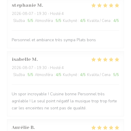
stephanie
M
2026-08-07
- 19:30 - Hosté 4
Služba
:
5
/5
Atmosféra
:
5
/5
Kuchyně
:
4
/5
Kvalita / Cena
:
4
/5
Personnel et ambiance très sympa Plats bons
isabelle
M
2026-08-07
- 19:30 - Hosté 4
Služba
:
5
/5
Atmosféra
:
4
/5
Kuchyně
:
4
/5
Kvalita / Cena
:
5
/5
Un spor incroyable ! Cuisine bonne Personnel très
agréable ! Le seul point négatif la musique trop trop forte
car les enceintes ne sont pas de qualité.
Aurélie
B