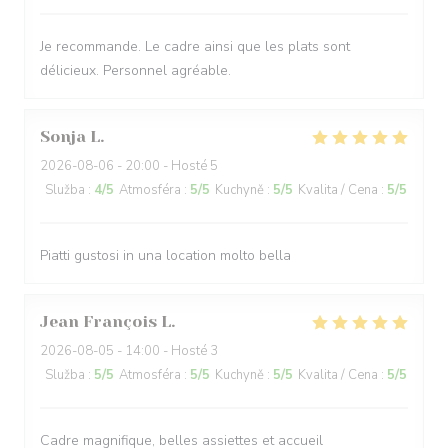
Je recommande. Le cadre ainsi que les plats sont
délicieux. Personnel agréable.
Sonja
L
2026-08-06
- 20:00 - Hosté 5
Služba
:
4
/5
Atmosféra
:
5
/5
Kuchyně
:
5
/5
Kvalita / Cena
:
5
/5
Piatti gustosi in una location molto bella
Jean François
L
2026-08-05
- 14:00 - Hosté 3
Služba
:
5
/5
Atmosféra
:
5
/5
Kuchyně
:
5
/5
Kvalita / Cena
:
5
/5
Cadre magnifique, belles assiettes et accueil