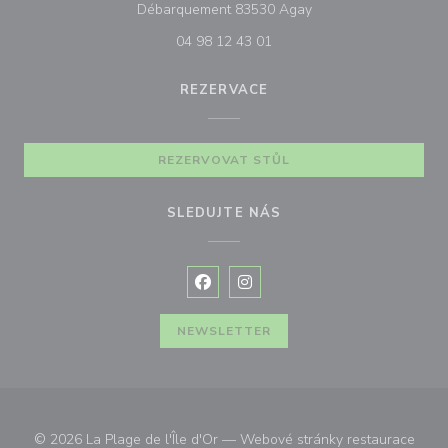
((otevře se v novém o
Débarquement 83530 Agay
04 98 12 43 01
REZERVACE
REZERVOVAT STŮL
SLEDUJTE NÁS
Facebook ((otevře se v novém okně
Instagram ((otevře se v nové
NEWSLETTER
© 2026 La Plage de l'Île d'Or — Webové stránky restaurace