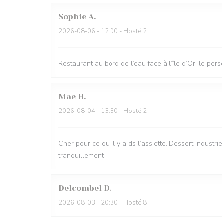
Sophie
A
2026-08-06
- 12:00 - Hosté 2
Restaurant au bord de l’eau face à l’île d’Or, le per
Mae
H
2026-08-04
- 13:30 - Hosté 2
Cher pour ce qu il y a ds l’assiette. Dessert industr
tranquillement
Delcombel
D
2026-08-03
- 20:30 - Hosté 8