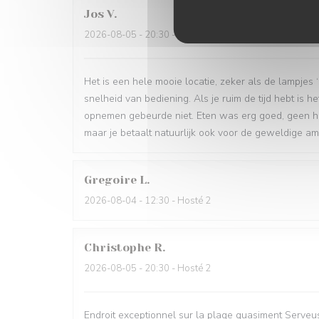
Jos
V
2026-08-05
- 20:30 - Hosté 4
Het is een hele mooie locatie, zeker als de lampjes
snelheid van bediening. Als je ruim de tijd hebt is h
opnemen gebeurde niet. Eten was erg goed, geen hele
maar je betaalt natuurlijk ook voor de geweldige a
Gregoire
L
2026-08-04
- 12:30 - Hosté 2
Christophe
R
2026-08-05
- 20:30 - Hosté 2
Endroit exceptionnel sur la plage quasiment Serveuse