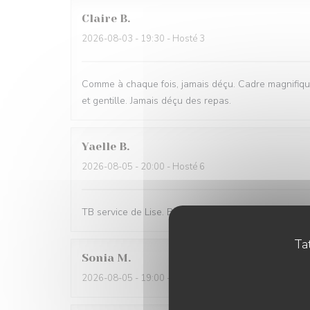
Claire
B
2026-08-03
- 19:30 - Hosté 3
Comme à chaque fois, jamais déçu. Cadre magnifique
et gentille. Jamais déçu des repas.
Yaelle
B
2026-08-05
- 20:00 - Hosté 6
TB service de Lise. Bonne ambiance. Bonne pizza. B
Tat
Sonia
M
2026-08-05
- 19:00 - Hosté 2