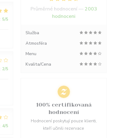
Průměrné hodnocení —
2003
hodnoceni
:
5
/5
Služba
Atmosféra
Menu
Kvalita/Cena
:
2
/5
100% certifikovaná
hodnocení
Hodnocení poskytují pouze klienti,
:
4
/5
kteří učinili rezervace