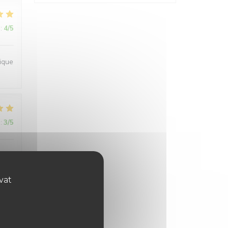
:
4
/5
ique
:
3
/5
ovat
:
4
/5