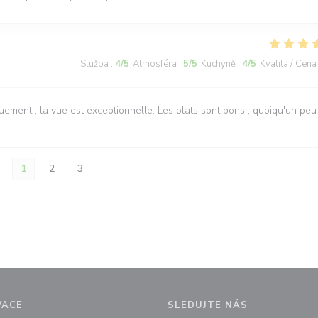
Služba
:
4
/5
Atmosféra
:
5
/5
Kuchyně
:
4
/5
Kvalita / Cena
ement , la vue est exceptionnelle. Les plats sont bons , quoiqu'un peu
1
2
3
VACE
SLEDUJTE NÁS