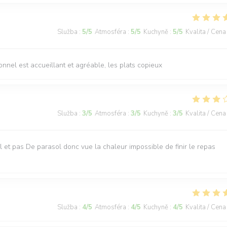
Služba
:
5
/5
Atmosféra
:
5
/5
Kuchyně
:
5
/5
Kvalita / Cena
sonnel est accueillant et agréable, les plats copieux
Služba
:
3
/5
Atmosféra
:
3
/5
Kuchyně
:
3
/5
Kvalita / Cena
iel et pas De parasol donc vue la chaleur impossible de finir le repas
Služba
:
4
/5
Atmosféra
:
4
/5
Kuchyně
:
4
/5
Kvalita / Cena