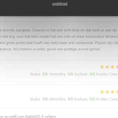
undefined
Služba
:
3
/5
Atmosféra
:
5
/5
Kuchyně
:
5
/5
Kvalita / Cena
 ‘s avonds aangaan. Daarom is het ook echt druk en dat merk je aan de
et niet erg, voor het eten maakt het ons niet uit maar tussendoor drinken
 grote portie (dat hoeft ook niet) maar wel voldoende. Prijzen zijn st
mbiance. Wij hebben in ieder geval een prettige avond gehad.
Služba
:
5
/5
Atmosféra
:
5
/5
Kuchyně
:
5
/5
Kvalita / Cena
Služba
:
5
/5
Atmosféra
:
5
/5
Kuchyně
:
5
/5
Kvalita / Cena
 au petit soin (table52) À refaire