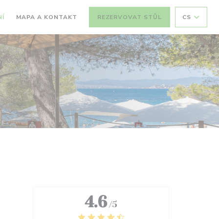
Í
MAPA A KONTAKT
REZERVOVAT STŮL
CS
4.6
/5