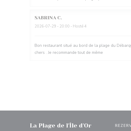
SABRINA
C
2026-07-29
- 20:00 - Hosté 4
Bon restaurant situé au bord de la plage du Débarqu
chers . Je recommande tout de même
La Plage de l'Île d'Or
REZER