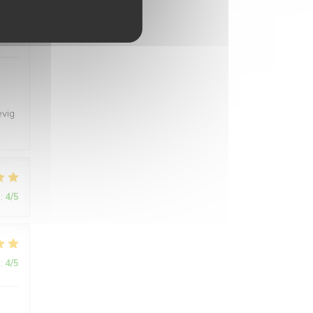
:
4
/5
evig
:
4
/5
:
4
/5