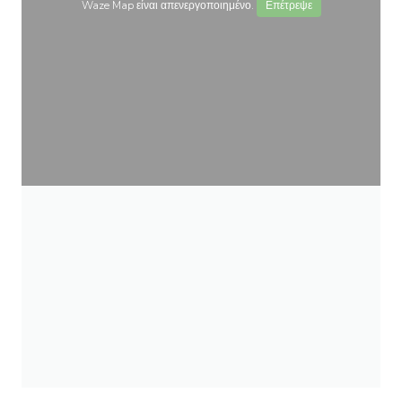
Waze Map είναι απενεργοποιημένο.
Επέτρεψε