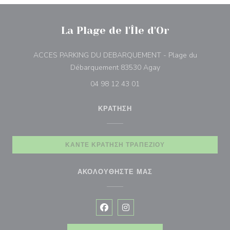
La Plage de l'Île d'Or
ACCES PARKING DU DEBARQUEMENT - Plage du
((ανοίγει σε νέο παρά
Débarquement 83530 Agay
04 98 12 43 01
ΚΡΆΤΗΣΗ
ΚΆΝΤΕ ΚΡΆΤΗΣΗ ΤΡΑΠΕΖΙΟΎ
ΑΚΟΛΟΥΘΉΣΤΕ ΜΑΣ
Facebook ((ανοίγει σε νέο παράθυρ
Instagram ((ανοίγει σε νέο π