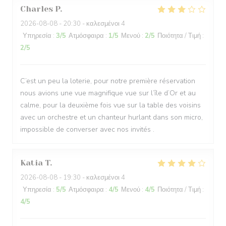
Charles
P
2026-08-08
- 20:30 - καλεσμένοι 4
Υπηρεσία
:
3
/5
Ατμόσφαιρα
:
1
/5
Μενού
:
2
/5
Ποιότητα / Τιμή
:
2
/5
C’est un peu la loterie, pour notre première réservation
nous avions une vue magnifique vue sur l’île d’Or et au
calme, pour la deuxième fois vue sur la table des voisins
avec un orchestre et un chanteur hurlant dans son micro,
impossible de converser avec nos invités .
Katia
T
2026-08-08
- 19:30 - καλεσμένοι 4
Υπηρεσία
:
5
/5
Ατμόσφαιρα
:
4
/5
Μενού
:
4
/5
Ποιότητα / Τιμή
:
4
/5