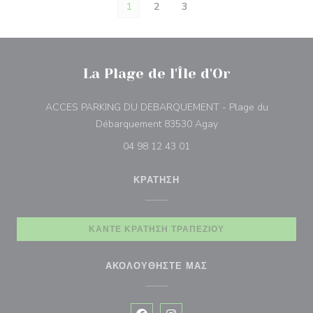
1
2
3
La Plage de l'Île d'Or
ACCES PARKING DU DEBARQUEMENT - Plage du
((ανοίγει σε νέο παρά
Débarquement 83530 Agay
04 98 12 43 01
ΚΡΆΤΗΣΗ
ΚΆΝΤΕ ΚΡΆΤΗΣΗ ΤΡΑΠΕΖΙΟΎ
ΑΚΟΛΟΥΘΉΣΤΕ ΜΑΣ