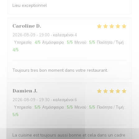
Lieu exceptionnel
Caroline
D
2026-08-09
- 19:00 - καλεσμένοι 4
Υπηρεσία
:
4
/5
Ατμόσφαιρα
:
5
/5
Μενού
:
5
/5
Ποιότητα / Τιμή
:
4
/5
Toujours tres bon moment dans votre restaurant.
Damien
J
2026-08-09
- 19:30 - καλεσμένοι 6
Υπηρεσία
:
5
/5
Ατμόσφαιρα
:
5
/5
Μενού
:
5
/5
Ποιότητα / Τιμή
:
5
/5
La cuisine est toujours aussi bonne et cela dans un cadre