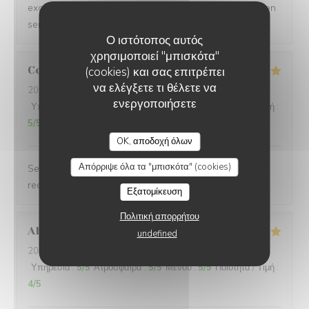
exceptionnel. À noter que nous avons aussi été très bien
servis.
Ο ιστότοπος αυτός
χρησιμοποιεί "μπισκότα"
Coralie
M
(cookies) και σας επιτρέπει
να ελέγξετε τι θέλετε να
2026-08-09
- 13:30 - καλεσμένοι 6
ενεργοποιήσετε
Υπηρεσία
:
5
/5
Ατμόσφαιρα
:
5
/5
Μενού
:
5
/5
Ποιότητα / Τιμή
:
5
/5
LA PLAGE DE L'ÎLE D'OR
OK, αποδοχή όλων
Απόρριψε όλα τα "μπισκότα" (cookies)
Service et cuisine super Avec vue magnifique 🤩 Je
recommande plus plus
Εξατομίκευση
Πολιτική απορρήτου
Alexandra
E
undefined
2026-08-09
- 12:00 - καλεσμένοι 2
Υπηρεσία
:
5
/5
Ατμόσφαιρα
:
5
/5
Μενού
:
5
/5
Ποιότητα / Τιμή
:
4
/5