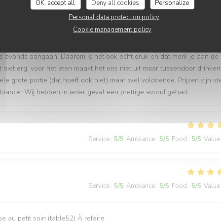
OK, accept all
Deny all cookies
Personalize
Personal data protection policy
Service
:
3
/5
Ambiance
:
5
/5
Food
:
5
/5
Value
Cookie management policy
 ‘s avonds aangaan. Daarom is het ook echt druk en dat merk je aan de
et niet erg, voor het eten maakt het ons niet uit maar tussendoor drinken
 grote portie (dat hoeft ook niet) maar wel voldoende. Prijzen zijn st
mbiance. Wij hebben in ieder geval een prettige avond gehad.
Service
:
5
/5
Ambiance
:
5
/5
Food
:
5
/5
Value
Service
:
5
/5
Ambiance
:
5
/5
Food
:
5
/5
Value
 au petit soin (table52) À refaire