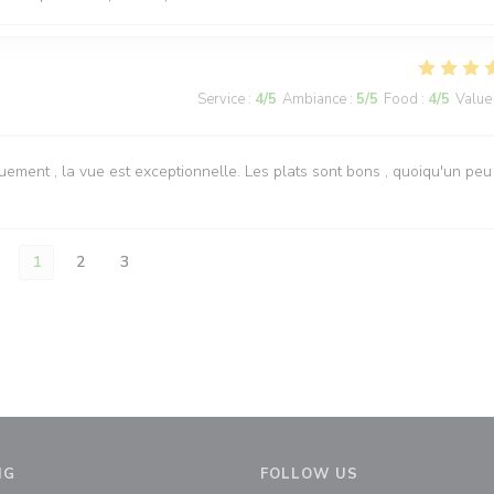
Service
:
4
/5
Ambiance
:
5
/5
Food
:
4
/5
Value
ement , la vue est exceptionnelle. Les plats sont bons , quoiqu'un peu
1
2
3
NG
FOLLOW US