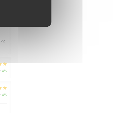
:
4
/5
evig
:
4
/5
:
4
/5