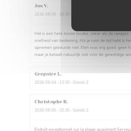
Jos
V
2026-08-05
- 20:30 - Guests 4
Het is een hele mooie locatie, zeker als de lampjes
snelheid van bediening. Als je ruim de tijd hebt is h
opnemen gebeurde niet. Eten was erg goed, geen hele
maar je betaalt natuurlijk ook voor de geweldige a
Gregoire
L
2026-08-04
- 12:30 - Guests 2
Christophe
R
2026-08-05
- 20:30 - Guests 2
Endroit exceptionnel sur la plage quasiment Serveuse