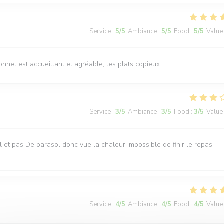
Service
:
5
/5
Ambiance
:
5
/5
Food
:
5
/5
Value
sonnel est accueillant et agréable, les plats copieux
Service
:
3
/5
Ambiance
:
3
/5
Food
:
3
/5
Value
iel et pas De parasol donc vue la chaleur impossible de finir le repas
Service
:
4
/5
Ambiance
:
4
/5
Food
:
4
/5
Value