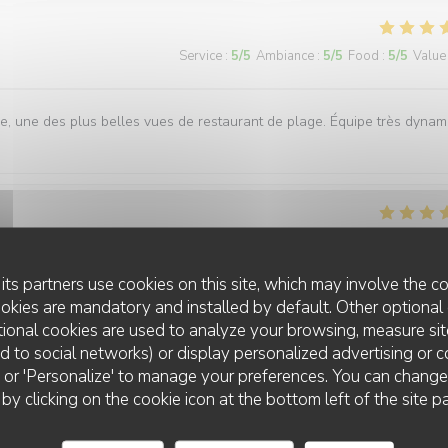
Service
:
5
/5
Ambiance
:
5
/5
Food
:
5
/5
Value
, une des plus belles vues de restaurant de plage. Équipe très dynam
Service
:
5
/5
Ambiance
:
5
/5
Food
:
4
/5
Value
its partners use cookies on this site, which may involve the co
ookies are mandatory and installed by default. Other optional 
elle vue.
ional cookies are used to analyze your browsing, measure sit
ted to social networks) or display personalized advertising or c
ll' or 'Personalize' to manage your preferences. You can chang
LA PLAGE DE L'ÎLE D'OR
 by clicking on the cookie icon at the bottom left of the site p
Service
:
5
/5
Ambiance
:
5
/5
Food
:
5
/5
Value