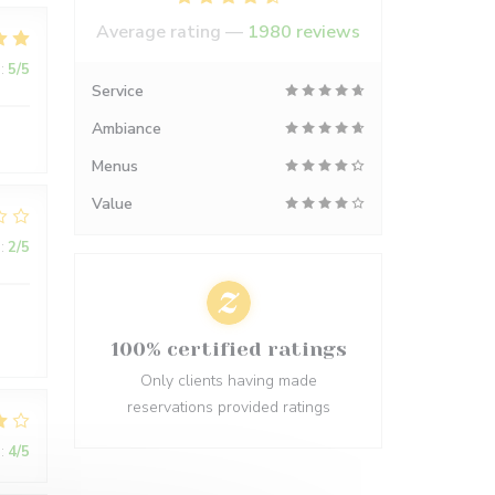
Average rating —
1980 reviews
:
5
/5
Service
Ambiance
Menus
Value
:
2
/5
100% certified ratings
Only clients having made
reservations provided ratings
:
4
/5