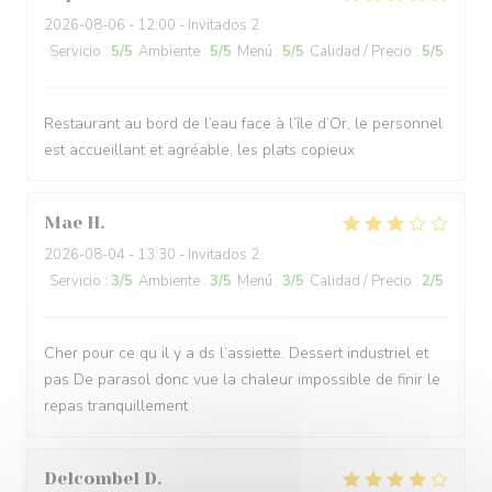
2026-08-06
- 12:00 - Invitados 2
Servicio
:
5
/5
Ambiente
:
5
/5
Menú
:
5
/5
Calidad / Precio
:
5
/5
Restaurant au bord de l’eau face à l’île d’Or, le personnel
est accueillant et agréable, les plats copieux
Mae
H
2026-08-04
- 13:30 - Invitados 2
Servicio
:
3
/5
Ambiente
:
3
/5
Menú
:
3
/5
Calidad / Precio
:
2
/5
Cher pour ce qu il y a ds l’assiette. Dessert industriel et
pas De parasol donc vue la chaleur impossible de finir le
repas tranquillement
Delcombel
D