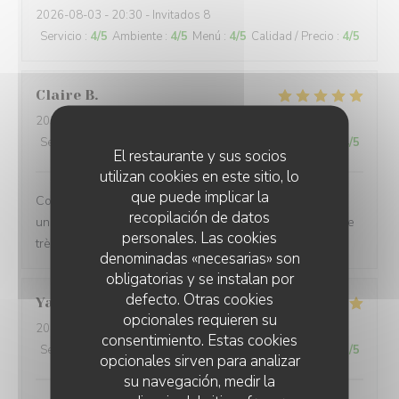
2026-08-03
- 20:30 - Invitados 8
Servicio
:
4
/5
Ambiente
:
4
/5
Menú
:
4
/5
Calidad / Precio
:
4
/5
Claire
B
2026-08-03
- 19:30 - Invitados 3
Servicio
:
5
/5
Ambiente
:
5
/5
Menú
:
5
/5
Calidad / Precio
:
4
/5
El restaurante y sus socios
utilizan cookies en este sitio, lo
que puede implicar la
Comme à chaque fois, jamais déçu. Cadre magnifique,
recopilación de datos
une des plus belles vues de restaurant de plage. Équipe
personales. Las cookies
très dynamique et gentille. Jamais déçu des repas.
denominadas «necesarias» son
obligatorias y se instalan por
defecto. Otras cookies
Yaelle
B
opcionales requieren su
2026-08-05
- 20:00 - Invitados 6
consentimiento. Estas cookies
Servicio
:
5
/5
Ambiente
:
5
/5
Menú
:
4
/5
Calidad / Precio
:
3
/5
opcionales sirven para analizar
su navegación, medir la