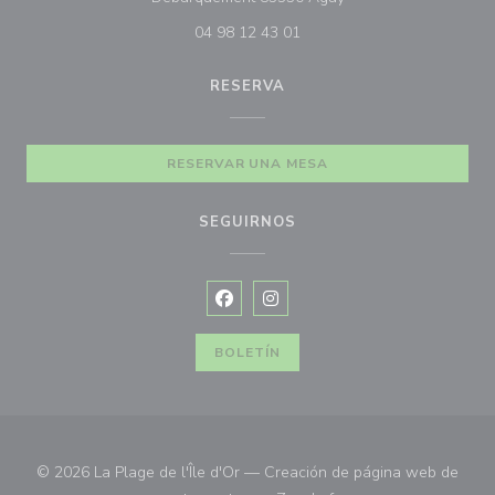
04 98 12 43 01
RESERVA
RESERVAR UNA MESA
SEGUIRNOS
Facebook ((abre en una nueva vent
Instagram ((abre en una nuev
BOLETÍN
© 2026 La Plage de l'Île d'Or — Creación de página web de