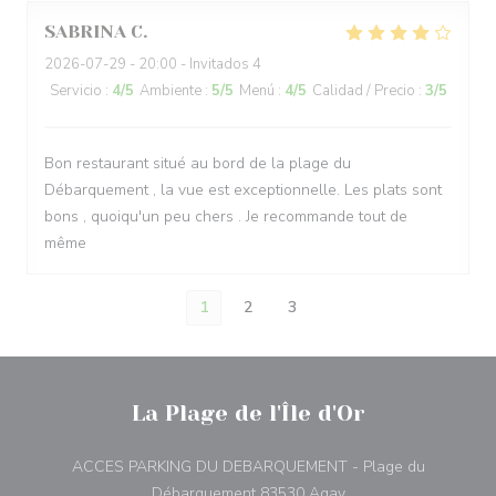
SABRINA
C
2026-07-29
- 20:00 - Invitados 4
Servicio
:
4
/5
Ambiente
:
5
/5
Menú
:
4
/5
Calidad / Precio
:
3
/5
Bon restaurant situé au bord de la plage du
Débarquement , la vue est exceptionnelle. Les plats sont
bons , quoiqu'un peu chers . Je recommande tout de
même
1
2
3
La Plage de l'Île d'Or
ACCES PARKING DU DEBARQUEMENT - Plage du
((abre en una nueva 
Débarquement 83530 Agay