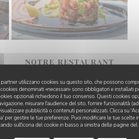
NOTRE RESTAURANT
uoi partner utilizzano cookies su questo sito, che possono compo
 I cookies denominati «necessari» sono obbligatori e installati 
cookies opzionali richiedono il tuo consenso. Questi cookies o
avigazione, misurare l'audience del sito, fornire funzionalità (a
isualizzare pubblicità o contenuti personalizzati. Clicca su 'Acce
za' per gestire le tue preferenze. Puoi modificare le tue scelte
LA PLAGE DE L'ÎLE D'OR
cando sull'icona del cookie in basso a sinistra delle pagine del 