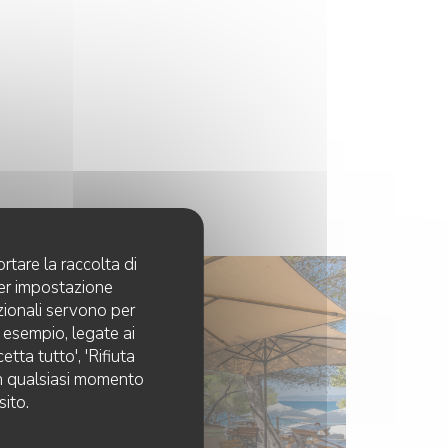
rtare la raccolta di
per impostazione
pzionali servono per
d esempio, legate ai
tta tutto', 'Rifiuta
 in qualsiasi momento
sito.