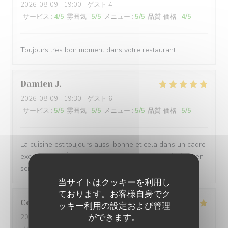
2026-08-09
- 19:00 - ゲスト 4
サービス
:
4
/5
雰囲気
:
5
/5
メニュー
:
5
/5
品質-価格
:
4
/5
Toujours tres bon moment dans votre restaurant.
Damien
J
2026-08-09
- 19:30 - ゲスト 6
サービス
:
5
/5
雰囲気
:
5
/5
メニュー
:
5
/5
品質-価格
:
5
/5
La cuisine est toujours aussi bonne et cela dans un cadre
exceptionnel. À noter que nous avons aussi été très bien
servis.
当サイトはクッキーを利用し
ております。お客様自身でク
Coralie
M
ッキー利用の設定および管理
ができます。
2026-08-09
- 13:30 - ゲスト 6