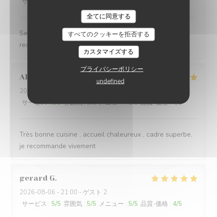
サービス
:
5
/5
雰囲気
:
5
/5
メニュー
:
5
/5
品質-価格
:
5
/5
LA PLAGE DE L'ÎLE D'OR
全てに同意する
Service et cuisine super Avec vue magnifique 🤩 Je
すべてのクッキーを拒否する
recommande plus plus
カスタマイズする
プライバシーポリシー
Alexandra
E
undefined
2026-08-09
- 12:00 - ゲスト 2
サービス
:
5
/5
雰囲気
:
5
/5
メニュー
:
5
/5
品質-価格
:
4
/5
Très bonne cuisine , accueil chaleureux , cadre superbe,
je recommande vivement
gerard
G
2026-08-06
- 21:00 - ゲスト 2
サービス
:
5
/5
雰囲気
:
5
/5
メニュー
:
5
/5
品質-価格
:
4
/5