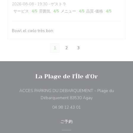
2026-08-08
- 19:30 - ゲスト 9
サービス
:
4
/5
雰囲気
:
4
/5
メニュー
:
4
/5
品質-価格
:
4
/5
Bowl el cielo très bon.
1
2
3
La Plage de l'Île d'Or
ACCES PARKING DU DEBARQUEMENT - Plage du
((新しいウィンドウで
Débarquement 83530 Agay
04 98 12 43 01
ご予約