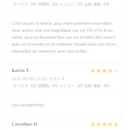
サービス
:
3
/5
雰囲気
:
1
/5
メニュー
:
2
/5
品質-価格
:
2
/5
C’est un peu la loterie, pour notre première réservation
nous avions une vue magnifique vue sur l’île d’Or et au
calme, pour la deuxième fois vue sur la table des voisins
avec un orchestre et un chanteur hurlant dans son micro,
impossible de converser avec nos invités .
Katia
T
2026-08-08
- 19:30 - ゲスト 4
サービス
:
5
/5
雰囲気
:
4
/5
メニュー
:
4
/5
品質-価格
:
4
/5
Lieu exceptionnel
Caroline
D