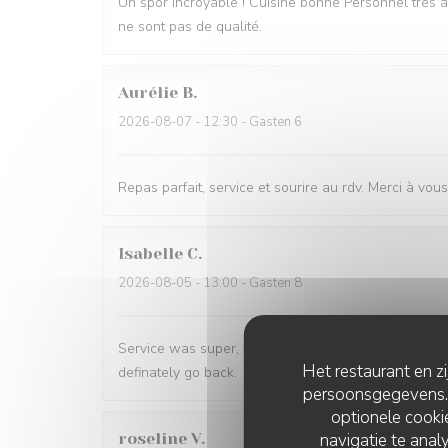
Un spor incroyable ! Cuisine bonne Personnel très ag
ne sont pas de qualité.
Aurélie
B
2026-08-07
- 12:30 - Gasten 6
Repas parfait, service et sourire au rdv. Merci à vous
Isabelle
C
2026-08-05
- 13:00 - Gasten 8
Service was super, we had a nice table with a good 
Het restaurant en z
definately go back.
persoonsgegevens. '
optionele cook
navigatie te analy
roseline
V