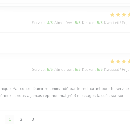
Service
:
4
/5
Atmosfeer
:
5
/5
Keuken
:
5
/5
Kwaliteit / Prijs
Service
:
5
/5
Atmosfeer
:
5
/5
Keuken
:
5
/5
Kwaliteit / Prijs
thique. Par contre Damir recommandé par le restaurant pour le service
sérieux. Il nous a jamais répondu malgré 3 messages laissés sur son
1
2
3