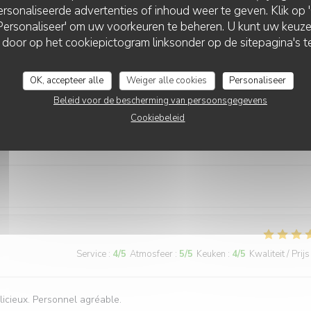
rsonaliseerde advertenties of inhoud weer te geven. Klik op 'O
Service
:
5
/5
Atmosfeer
:
5
/5
Keuken
:
5
/5
Kwaliteit / Prijs
 'Personaliseer' om uw voorkeuren te beheren. U kunt uw keu
LA PLAGE DE L'ÎLE D'OR
 door op het cookiepictogram linksonder op de sitepagina's te
 personnel fort sympathique et les plats proposés variés . Le mien éta
OK, accepteer alle
Weiger alle cookies
Personaliseer
Beleid voor de bescherming van persoonsgegevens
Cookiebeleid
Service
:
3
/5
Atmosfeer
:
5
/5
Keuken
:
3
/5
Kwaliteit / Prijs
Service
:
4
/5
Atmosfeer
:
5
/5
Keuken
:
4
/5
Kwaliteit / Prijs
licieux. Personnel agréable.