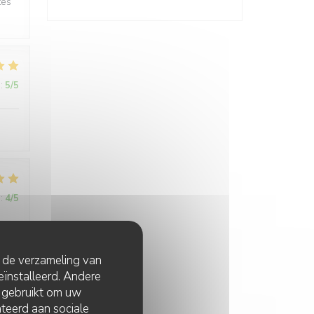
tes
:
5
/5
:
4
/5
t de verzameling van
eïnstalleerd. Andere
 gebruikt om uw
lateerd aan sociale