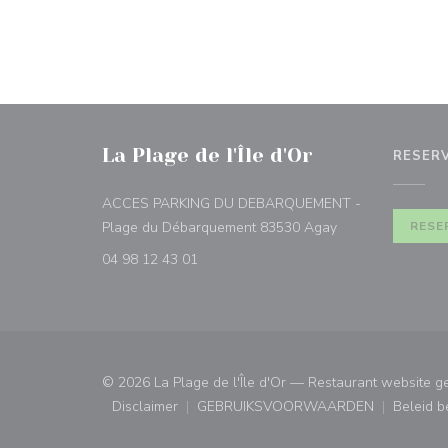
La Plage de l'Île d'Or
RESER
ACCES PARKING DU DEBARQUEMENT -
((opent in een ni
Plage du Débarquement 83530 Agay
RESE
04 98 12 43 01
© 2026 La Plage de l'Île d'Or — Restaurant website 
Disclaimer
GEBRUIKSVOORWAARDEN
Beleid 
((opent in een nieuw venster))
((opent in een nieuw ven