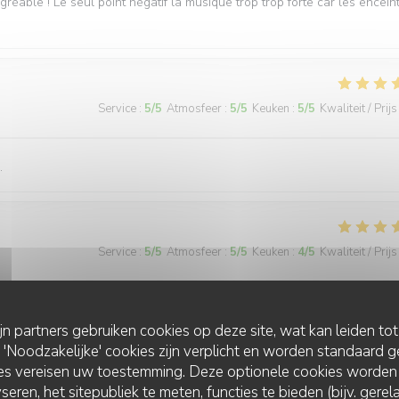
réable ! Le seul point négatif la musique trop trop forte car les encein
Service
:
5
/5
Atmosfeer
:
5
/5
Keuken
:
5
/5
Kwaliteit / Prijs
.
Service
:
5
/5
Atmosfeer
:
5
/5
Keuken
:
4
/5
Kwaliteit / Prijs
view and the food was great (most dishes were excellent). I will
ijn partners gebruiken cookies op deze site, wat kan leiden to
Noodzakelijke' cookies zijn verplicht en worden standaard g
ies vereisen uw toestemming. Deze optionele cookies worden
seren, het sitepubliek te meten, functies te bieden (bijv. gere