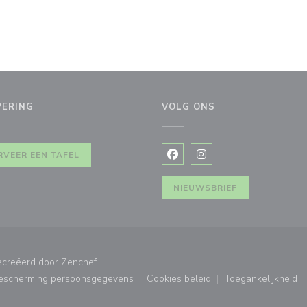
VERING
VOLG ONS
euw venster))
RVEER EEN TAFEL
Facebook ((opent in een nie
Instagram ((opent in e
NIEUWSBRIEF
((opent in een nieuw venster))
gecreëerd door
Zenchef
bescherming persoonsgegevens
Cookies beleid
Toegankelijkheid
ster))
((opent in een nieuw venster))
((opent in een nieuw venster
((opent in