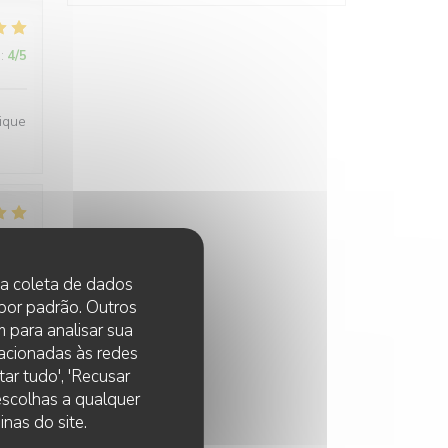
:
4
/5
ique
:
3
/5
 na coleta de dados
 por padrão. Outros
 para analisar sua
lacionadas às redes
ar tudo', 'Recusar
 escolhas a qualquer
:
4
/5
nas do site.