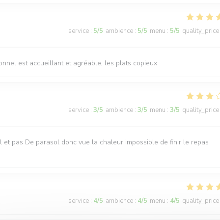
service
:
5
/5
ambience
:
5
/5
menu
:
5
/5
quality_price
sonnel est accueillant et agréable, les plats copieux
service
:
3
/5
ambience
:
3
/5
menu
:
3
/5
quality_price
iel et pas De parasol donc vue la chaleur impossible de finir le repas
service
:
4
/5
ambience
:
4
/5
menu
:
4
/5
quality_price