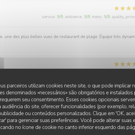
service
:
5
/5
ambience
:
5
/5
menu
:
5
/5
quality_price
, une des plus belles vues de restaurant de plage. Équipe très dynam
service
:
5
/5
ambience
:
5
/5
menu
:
4
/5
quality_price
us parceiros utilizam cookies neste site, o que pode implicar
es denominados «necessários» são obrigatórios e instalados
elle vue.
 requerem seu consentimento. Esses cookies opcionais servem
 audiência do site, oferecer funcionalidades (por exemplo, re
r publicidade ou conteúdos personalizados. Clique em 'OK, aceit
zar' para gerenciar suas preferências. Você pode alterar suas
LA PLAGE DE L'ÎLE D'OR
service
:
5
/5
ambience
:
5
/5
menu
:
5
/5
quality_price
cando no ícone de cookie no canto inferior esquerdo das pági