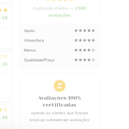
Avaliação média —
1980
avaliações
:
5
/5
Apoio
Atmosfera
Menus
Qualidade/Preço
:
2
/5
Avaliações 100%
certificadas
Apenas os clientes que fizeram
:
4
/5
reservas submeteram avaliações