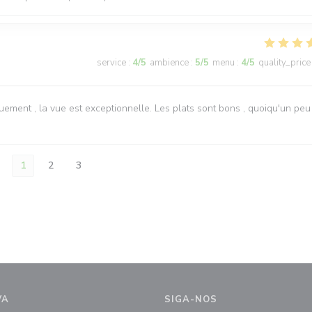
service
:
4
/5
ambience
:
5
/5
menu
:
4
/5
quality_price
ement , la vue est exceptionnelle. Les plats sont bons , quoiqu'un peu
1
2
3
VA
SIGA-NOS