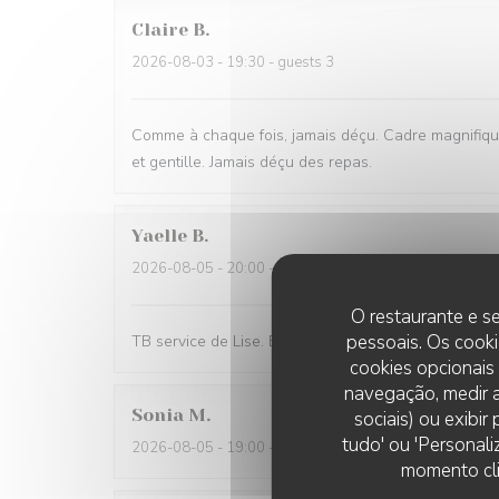
Claire
B
2026-08-03
- 19:30 - guests 3
Comme à chaque fois, jamais déçu. Cadre magnifique
et gentille. Jamais déçu des repas.
Yaelle
B
2026-08-05
- 20:00 - guests 6
O restaurante e se
pessoais. Os cooki
TB service de Lise. Bonne ambiance. Bonne pizza. B
cookies opcionais
navegação, medir a
Sonia
M
sociais) ou exibi
tudo' ou 'Personali
2026-08-05
- 19:00 - guests 2
momento cli