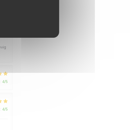
:
4
/5
evig
:
4
/5
:
4
/5