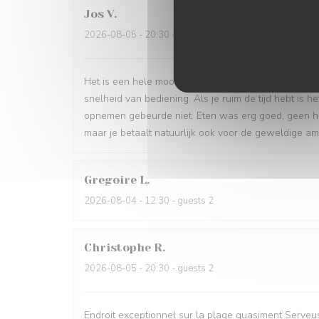
Jos
V
2026-08-05
- 20:30 - guests 4
Het is een hele mooie locatie, zeker als de lampjes
snelheid van bediening. Als je ruim de tijd hebt is h
opnemen gebeurde niet. Eten was erg goed, geen hele
maar je betaalt natuurlijk ook voor de geweldige a
Gregoire
L
2026-08-04
- 12:30 - guests 2
Christophe
R
2026-08-05
- 20:30 - guests 2
Endroit exceptionnel sur la plage quasiment Serveuse