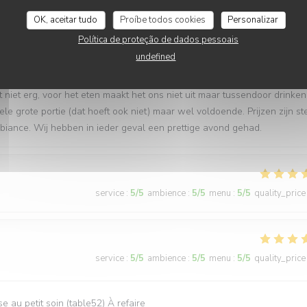
OK, aceitar tudo
Proíbe todos cookies
Personalizar
service
:
3
/5
ambience
:
5
/5
menu
:
5
/5
quality_price
Política de proteção de dados pessoais
undefined
 ‘s avonds aangaan. Daarom is het ook echt druk en dat merk je aan de
et niet erg, voor het eten maakt het ons niet uit maar tussendoor drinken
 grote portie (dat hoeft ook niet) maar wel voldoende. Prijzen zijn st
mbiance. Wij hebben in ieder geval een prettige avond gehad.
service
:
5
/5
ambience
:
5
/5
menu
:
5
/5
quality_price
service
:
5
/5
ambience
:
5
/5
menu
:
5
/5
quality_price
 au petit soin (table52) À refaire