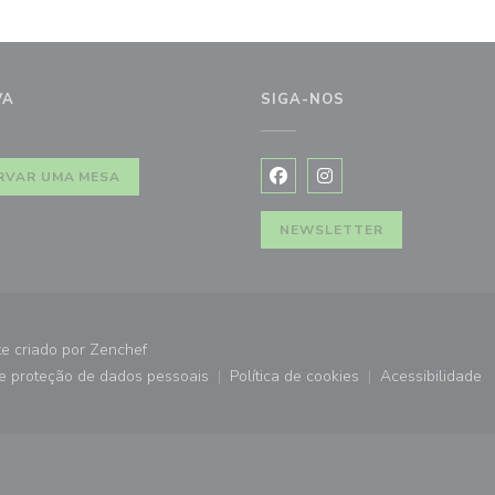
VA
SIGA-NOS
janela))
RVAR UMA MESA
Facebook ((abre numa nova j
Instagram ((abre numa 
NEWSLETTER
((abre numa nova janela))
te criado por
Zenchef
de proteção de dados pessoais
Política de cookies
Acessibilidade
))
((abre numa nova janela))
((abre numa nova janela))
((abre nu