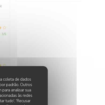
it
:
3
/5
:
3
/5
 na coleta de dados
 por padrão. Outros
 para analisar sua
lacionadas às redes
ar tudo', 'Recusar