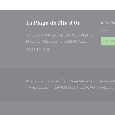
La Plage de l'Île d'Or
RESER
ACCES PARKING DU DEBARQUEMENT -
((abre numa nova 
Plage du Débarquement 83530 Agay
RESE
04 98 12 43 01
© 2026 La Plage de l'Île d'Or — Website do restauran
Aviso Legal
TERMOS DE UTILIZAÇÃO
Política 
((abre numa nova janela))
((abre numa nova janela