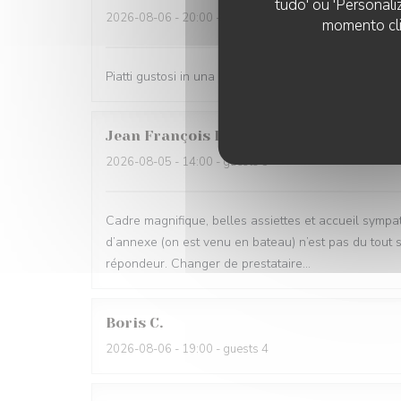
tudo' ou 'Personali
2026-08-06
- 20:00 - guests 5
momento cli
Piatti gustosi in una location molto bella
Jean François
L
2026-08-05
- 14:00 - guests 3
Cadre magnifique, belles assiettes et accueil sympa
d’annexe (on est venu en bateau) n’est pas du tout 
répondeur. Changer de prestataire…
Boris
C
2026-08-06
- 19:00 - guests 4