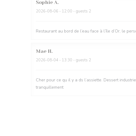
Sophie
A
2026-08-06
- 12:00 - guests 2
Restaurant au bord de l’eau face à l’île d’Or, le per
Mae
H
2026-08-04
- 13:30 - guests 2
Cher pour ce qu il y a ds l’assiette. Dessert industr
tranquillement