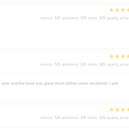
service
:
5
/5
ambience
:
5
/5
menu
:
5
/5
quality_price
.
service
:
5
/5
ambience
:
5
/5
menu
:
4
/5
quality_price
view and the food was great (most dishes were excellent). I will
service
:
5
/5
ambience
:
5
/5
menu
:
5
/5
quality_price