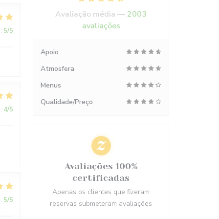
Avaliação média —
2003
avaliações
:
5
/5
Apoio
Atmosfera
Menus
Qualidade/Preço
:
4
/5
Avaliações 100%
certificadas
Apenas os clientes que fizeram
:
5
/5
reservas submeteram avaliações