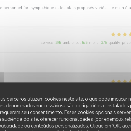
 personnel fort sympathique et les plats proposés variés . Le mien éta
service
:
3
/5
ambience
:
5
/5
menu
:
3
/5
quality_price
service
:
4
/5
ambience
:
5
/5
menu
:
4
/5
quality_price
us parceiros utilizam cookies neste site, o que pode implicar
es denominados «necessários» são obrigatórios e instalados
licieux. Personnel agréable.
 requerem seu consentimento. Esses cookies opcionais servem
 audiência do site, oferecer funcionalidades (por exemplo, re
r publicidade ou conteúdos personalizados. Clique em 'OK, aceit