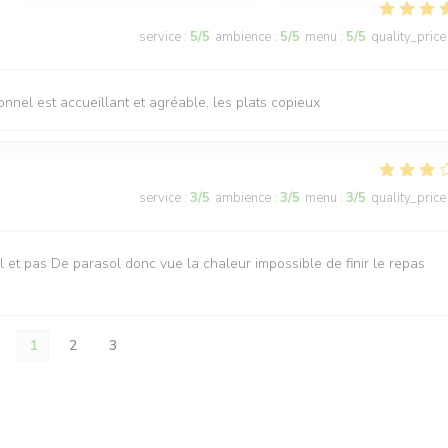
service
:
5
/5
ambience
:
5
/5
menu
:
5
/5
quality_price
sonnel est accueillant et agréable, les plats copieux
service
:
3
/5
ambience
:
3
/5
menu
:
3
/5
quality_price
iel et pas De parasol donc vue la chaleur impossible de finir le repas
1
2
3