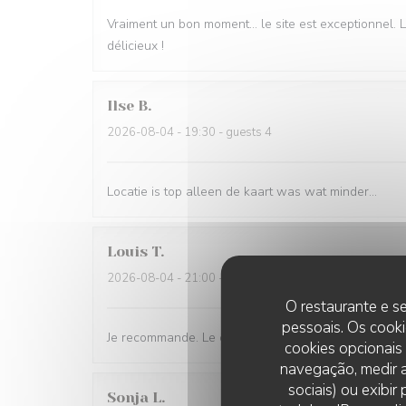
Vraiment un bon moment… le site est exceptionnel. Le
délicieux !
Ilse
B
2026-08-04
- 19:30 - guests 4
Locatie is top alleen de kaart was wat minder…
Louis
T
2026-08-04
- 21:00 - guests 2
O restaurante e se
pessoais. Os cooki
Je recommande. Le cadre ainsi que les plats sont dé
cookies opcionais
navegação, medir a
sociais) ou exibi
Sonja
L