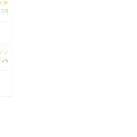
:
5
/5
:
2
/5