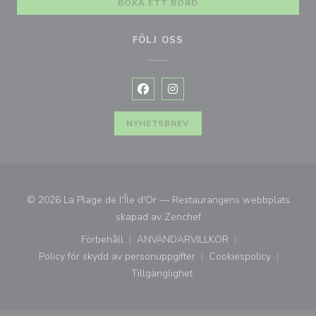
BOKA ETT BORD
FÖLJ OSS
Facebook ((öppnas i ett nytt fönste
Instagram ((öppnas i ett nytt 
NYHETSBREV
© 2026 La Plage de l'Île d'Or — Restaurangens webbplats
((öppnas i ett nytt fönster)
skapad av
Zenchef
Förbehåll
ANVÄNDARVILLKOR
((öppnas i ett nytt fönster))
((öppnas i ett nytt fönster))
Policy för skydd av personuppgifter
Cookiespolicy
((öppnas i ett nytt fönster))
((öppnas i ett ny
Tillgänglighet
((öppnas i ett nytt fönster))