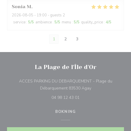
Sonia
M
2026-08-05
- 19:00 - guests 2
service
:
5
/5
ambience
:
5
/5
menu
:
5
/5
quality_price
:
4
/5
1
2
3
La Plage de l'Île d'Or
ACCES PARKING DU DEBARQUEMENT - Plage du
((öppnas i ett nytt föns
Débarquement 83530 Agay
04 98 12 43 01
BOKNING