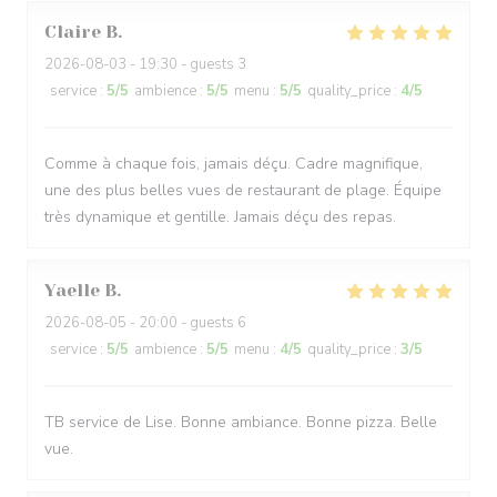
Claire
B
2026-08-03
- 19:30 - guests 3
service
:
5
/5
ambience
:
5
/5
menu
:
5
/5
quality_price
:
4
/5
Comme à chaque fois, jamais déçu. Cadre magnifique,
une des plus belles vues de restaurant de plage. Équipe
très dynamique et gentille. Jamais déçu des repas.
Yaelle
B
2026-08-05
- 20:00 - guests 6
service
:
5
/5
ambience
:
5
/5
menu
:
4
/5
quality_price
:
3
/5
TB service de Lise. Bonne ambiance. Bonne pizza. Belle
vue.