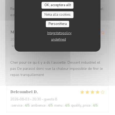
OK, acceptera allt
LA PLAGE DE L'ÎLE D'OR
Restaurant au bord de l’eau face à l’île d’Or, le personnel
Neka alla cookies
est accueillant et agréable, les plats copieux
Personifiera
Mae
H
Integritetspolicy
2026-08-04
- 13:30 - guests 2
undefined
service
:
3
/5
ambience
:
3
/5
menu
:
3
/5
quality_price
:
2
/5
Cher pour ce qu il y a ds l’assiette. Dessert industriel et
pas De parasol donc vue la chaleur impossible de finir le
repas tranquillement
Delcombel
D
2026-08-03
- 20:30 - guests 8
service
:
4
/5
ambience
:
4
/5
menu
:
4
/5
quality_price
:
4
/5