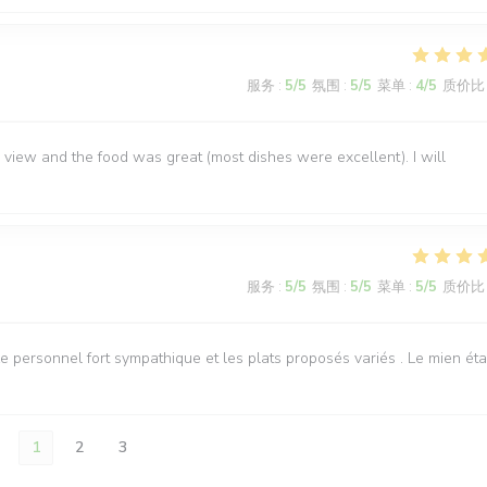
服务
:
5
/5
氛围
:
5
/5
菜单
:
4
/5
质价比
view and the food was great (most dishes were excellent). I will
服务
:
5
/5
氛围
:
5
/5
菜单
:
5
/5
质价比
 personnel fort sympathique et les plats proposés variés . Le mien éta
1
2
3