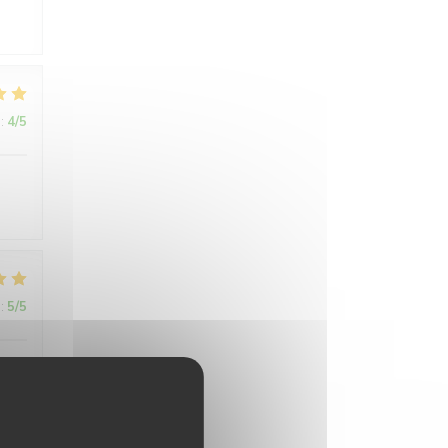
:
4
/5
:
5
/5