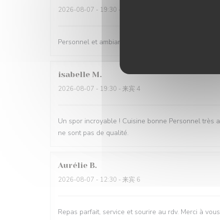
2026-08-07
- 19:30 - 来宾 4
Personnel et ambiance très sympa Plats bons
isabelle
M
2026-08-07
- 19:30 - 来宾 4
Un spor incroyable ! Cuisine bonne Personnel très ag
ne sont pas de qualité.
Aurélie
B
2026-08-07
- 12:30 - 来宾 6
Repas parfait, service et sourire au rdv. Merci à vous