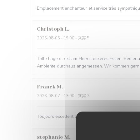
Emplacement enchanteur et service très sympathiqu
Christoph
L
2026-08-05
- 19:00 - 来宾 5
Tolle Lage direkt am Meer. Leckeres Essen. Bedien
Ambiente durchaus angemessen. Wir kommen gerne
Franck
M
2026-08-07
- 13:00 - 来宾 2
Toujours excellent chez Pierre et son équipe, très bon
stephanie
M