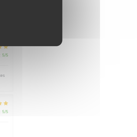
:
4
/5
:
5
/5
tes
:
5
/5