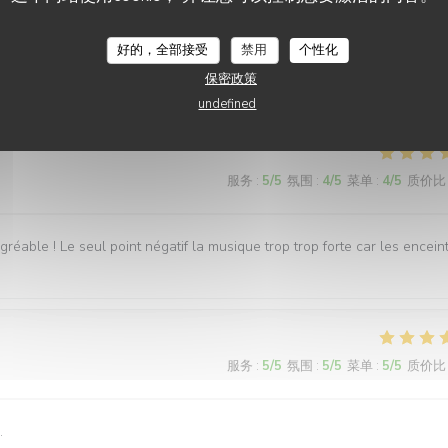
服务
:
5
/5
氛围
:
5
/5
菜单
:
4
/5
质价比
LA PLAGE DE L'ÎLE D'OR
好的，全部接受
禁用
个性化
保密政策
undefined
服务
:
5
/5
氛围
:
4
/5
菜单
:
4
/5
质价比
réable ! Le seul point négatif la musique trop trop forte car les encein
服务
:
5
/5
氛围
:
5
/5
菜单
:
5
/5
质价比
.