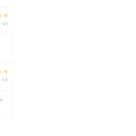
:
4
/5
:
5
/5
it