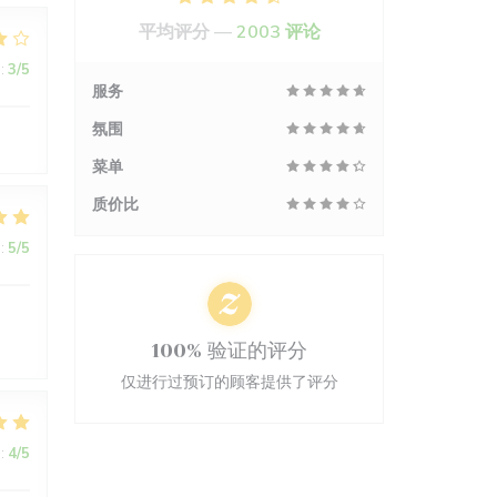
平均评分 —
2003 评论
:
3
/5
服务
氛围
菜单
质价比
:
5
/5
100% 验证的评分
仅进行过预订的顾客提供了评分
:
4
/5