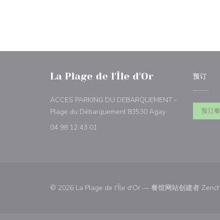
La Plage de l'Île d'Or
预订
ACCES PARKING DU DEBARQUEMENT -
((在新窗口中打开)
Plage du Débarquement 83530 Agay
预订
04 98 12 43 01
© 2026 La Plage de l'Île d'Or — 餐馆网站创建者
Zench