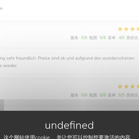
e.
服务
:
5
/5
氛围
:
5
/5
菜单
:
4
/5
质价比
ung sehr freundlich. Preise sind ok und aufgrund des wunderschönen
 wieder.
服务
:
5
/5
氛围
:
5
/5
菜单
:
5
/5
质价比
s plats, cadre magnifique, service au top !!!!
这个网站使用cookie， 并让您可以控制想要激活的内容。