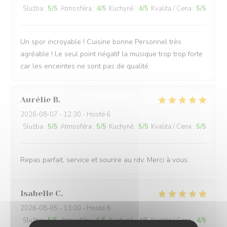
Služba
:
5
/5
Atmosféra
:
4
/5
Kuchyně
:
4
/5
Kvalita / Cena
:
5
/5
Un spor incroyable ! Cuisine bonne Personnel très
agréable ! Le seul point négatif la musique trop trop forte
car les enceintes ne sont pas de qualité.
Aurélie
B
2026-08-07
- 12:30 - Hosté 6
Služba
:
5
/5
Atmosféra
:
5
/5
Kuchyně
:
5
/5
Kvalita / Cena
:
5
/5
Repas parfait, service et sourire au rdv. Merci à vous.
Isabelle
C
2026-08-05
- 13:00 - Hosté 8
Služba
:
5
/5
Atmosféra
:
5
/5
Kuchyně
:
4
/5
Kvalita / Cena
:
4
/5