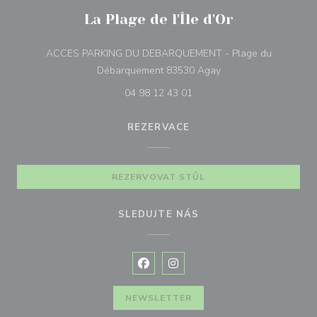
La Plage de l'Île d'Or
ACCES PARKING DU DEBARQUEMENT - Plage du
((otevře se v novém o
Débarquement 83530 Agay
04 98 12 43 01
REZERVACE
REZERVOVAT STŮL
SLEDUJTE NÁS
Facebook ((otevře se v novém okně
Instagram ((otevře se v nové
NEWSLETTER