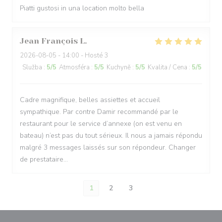
Piatti gustosi in una location molto bella
Jean François
L
2026-08-05
- 14:00 - Hosté 3
Služba
:
5
/5
Atmosféra
:
5
/5
Kuchyně
:
5
/5
Kvalita / Cena
:
5
/5
Cadre magnifique, belles assiettes et accueil
sympathique. Par contre Damir recommandé par le
restaurant pour le service d’annexe (on est venu en
bateau) n’est pas du tout sérieux. Il nous a jamais répondu
malgré 3 messages laissés sur son répondeur. Changer
de prestataire…
1
2
3