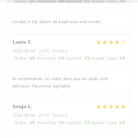
Služba
:
3
/5
Atmosféra
:
5
/5
Kuchyně
:
3
/5
Kvalita / Cena
:
3
/5
Locatie is top alleen de kaart was wat minder…
Louis
T
2026-08-04
- 21:00 - Hosté 2
Služba
:
4
/5
Atmosféra
:
5
/5
Kuchyně
:
4
/5
Kvalita / Cena
:
3
/5
Je recommande. Le cadre ainsi que les plats sont
délicieux. Personnel agréable.
Sonja
L
2026-08-06
- 20:00 - Hosté 5
Služba
:
4
/5
Atmosféra
:
5
/5
Kuchyně
:
5
/5
Kvalita / Cena
:
5
/5