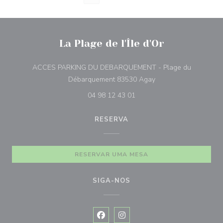
La Plage de l'Île d'Or
ACCES PARKING DU DEBARQUEMENT - Plage du
((abre numa nova jane
Débarquement 83530 Agay
04 98 12 43 01
RESERVA
RESERVAR UMA MESA
SIGA-NOS
Facebook ((abre numa nova janela))
Instagram ((abre numa nova ja