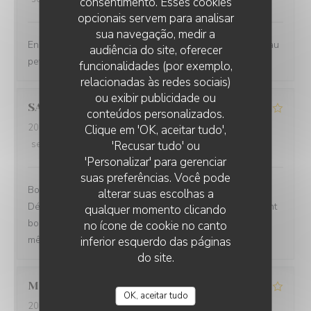
consentimento. Esses cookies
opcionais servem para analisar
sua navegação, medir a
Endroit exceptionnel sur la plage quasiment Serveuse au
audiência do site, oferecer
petit soin (table52) À refaire
funcionalidades (por exemplo,
relacionadas às redes sociais)
ou exibir publicidade ou
SABRINA
C
conteúdos personalizados.
2026-07-29
- 20:00 - guests 4
LA PLAGE DE L'ÎLE D'OR
Clique em 'OK, aceitar tudo',
service
:
4
/5
ambience
'Recusar tudo' ou
:
5
/5
menu
:
4
/5
quality_price
:
3
/5
'Personalizar' para gerenciar
suas preferências. Você pode
Bon restaurant situé au bord de la plage du
alterar suas escolhas a
Débarquement , la vue est exceptionnelle. Les plats sont
qualquer momento clicando
bons , quoiqu'un peu chers . Je recommande tout de
no ícone de cookie no canto
même
inferior esquerdo das páginas
do site.
Marie-Claude
A
OK, aceitar tudo
2026-07-29
- 19:30 - guests 4