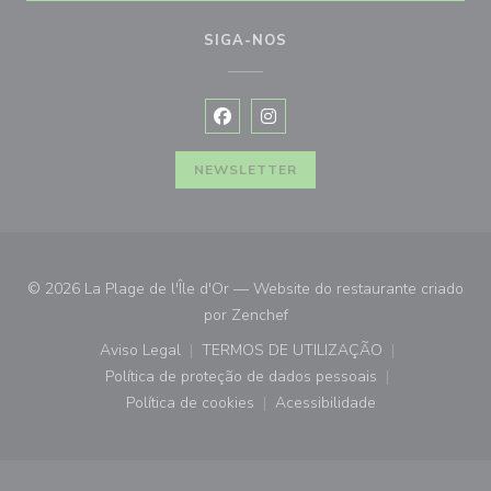
SIGA-NOS
Facebook ((abre numa nova janela))
Instagram ((abre numa nova ja
NEWSLETTER
© 2026 La Plage de l'Île d'Or — Website do restaurante criado
((abre numa nova janela))
por
Zenchef
Aviso Legal
TERMOS DE UTILIZAÇÃO
((abre numa nova janela))
((abre numa nova janela))
Política de proteção de dados pessoais
((abre numa nova janela))
Política de cookies
Acessibilidade
((abre numa nova janela))
((abre numa nova janela