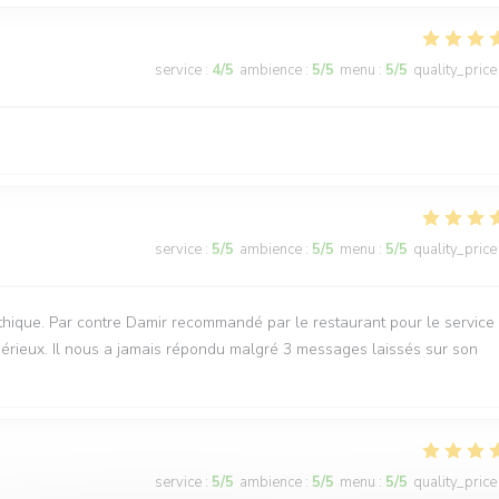
service
:
4
/5
ambience
:
5
/5
menu
:
5
/5
quality_price
service
:
5
/5
ambience
:
5
/5
menu
:
5
/5
quality_price
thique. Par contre Damir recommandé par le restaurant pour le service
sérieux. Il nous a jamais répondu malgré 3 messages laissés sur son
service
:
5
/5
ambience
:
5
/5
menu
:
5
/5
quality_price