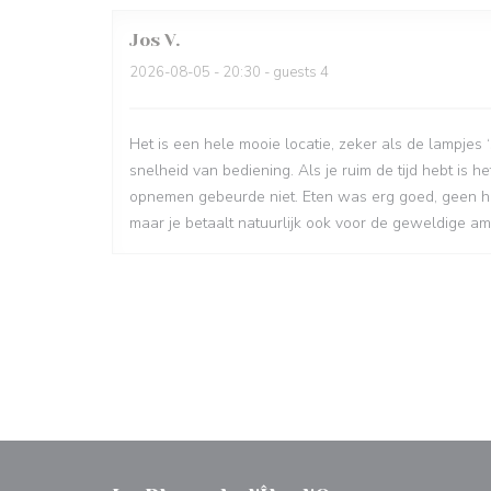
Jos
V
2026-08-05
- 20:30 - guests 4
Het is een hele mooie locatie, zeker als de lampjes
snelheid van bediening. Als je ruim de tijd hebt is h
opnemen gebeurde niet. Eten was erg goed, geen hele
maar je betaalt natuurlijk ook voor de geweldige a