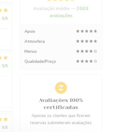
Avaliação média —
2003
avaliações
:
5
/5
Apoio
Atmosfera
Menus
Qualidade/Preço
:
5
/5
Avaliações 100%
certificadas
Apenas os clientes que fizeram
reservas submeteram avaliações
:
5
/5