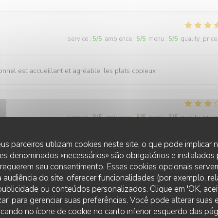
service
:
5
/5
ambience
:
5
/5
menu
:
5
/5
quality_price
sonnel est accueillant et agréable, les plats copieux
service
:
3
/5
ambience
:
3
/5
menu
:
3
/5
quality_price
us parceiros utilizam cookies neste site, o que pode implicar
iel et pas De parasol donc vue la chaleur impossible de finir le repas
es denominados «necessários» são obrigatórios e instalados
 requerem seu consentimento. Esses cookies opcionais servem
 audiência do site, oferecer funcionalidades (por exemplo, re
r publicidade ou conteúdos personalizados. Clique em 'OK, aceit
zar' para gerenciar suas preferências. Você pode alterar suas
LA PLAGE DE L'ÎLE D'OR
service
:
4
/5
ambience
:
4
/5
menu
:
4
/5
quality_price
cando no ícone de cookie no canto inferior esquerdo das pági