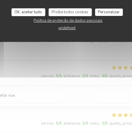
OK, aceitar tudo
Proíbe todos cookies
Personalizar
Política de proteção de dados pessoais
service
:
5
/5
ambience
:
5
/5
menu
:
5
/5
quality_price
undefined
, une des plus belles vues de restaurant de plage. Équipe très dynam
service
:
5
/5
ambience
:
5
/5
menu
:
4
/5
quality_price
elle vue.
service
:
5
/5
ambience
:
5
/5
menu
:
5
/5
quality_price