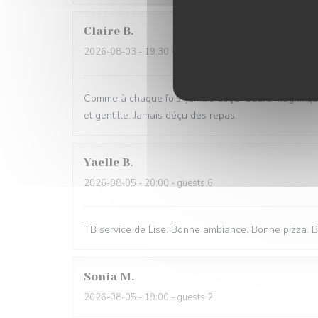
Claire
B
2026-08-03
- 19:30 - guests 3
Comme à chaque fois, jamais déçu. Cadre magnifique
et gentille. Jamais déçu des repas.
Yaelle
B
2026-08-05
- 20:00 - guests 6
TB service de Lise. Bonne ambiance. Bonne pizza. B
Sonia
M
2026-08-05
- 19:00 - guests 2