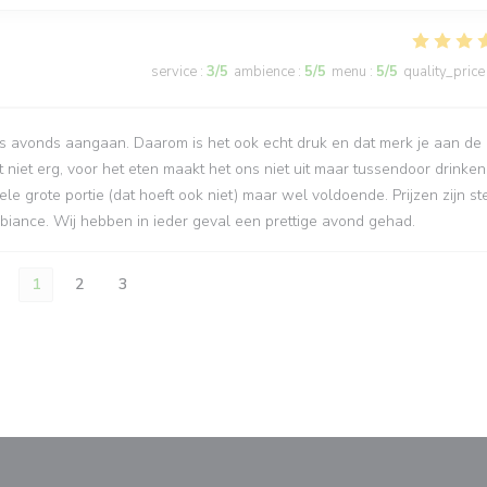
service
:
3
/5
ambience
:
5
/5
menu
:
5
/5
quality_price
 ‘s avonds aangaan. Daarom is het ook echt druk en dat merk je aan de
et niet erg, voor het eten maakt het ons niet uit maar tussendoor drinken
 grote portie (dat hoeft ook niet) maar wel voldoende. Prijzen zijn st
mbiance. Wij hebben in ieder geval een prettige avond gehad.
1
2
3