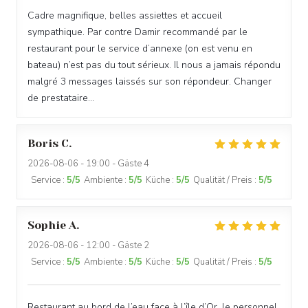
Cadre magnifique, belles assiettes et accueil
sympathique. Par contre Damir recommandé par le
restaurant pour le service d’annexe (on est venu en
bateau) n’est pas du tout sérieux. Il nous a jamais répondu
malgré 3 messages laissés sur son répondeur. Changer
de prestataire…
Boris
C
2026-08-06
- 19:00 - Gäste 4
Service
:
5
/5
Ambiente
:
5
/5
Küche
:
5
/5
Qualität / Preis
:
5
/5
Sophie
A
2026-08-06
- 12:00 - Gäste 2
Service
:
5
/5
Ambiente
:
5
/5
Küche
:
5
/5
Qualität / Preis
:
5
/5
Restaurant au bord de l’eau face à l’île d’Or, le personnel