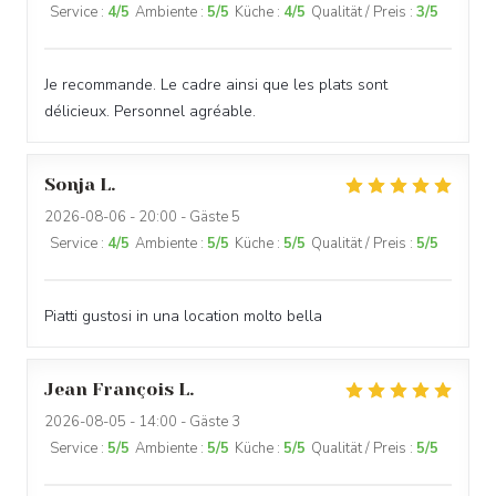
Service
:
4
/5
Ambiente
:
5
/5
Küche
:
4
/5
Qualität / Preis
:
3
/5
Je recommande. Le cadre ainsi que les plats sont
délicieux. Personnel agréable.
LA PLAGE DE L'ÎLE D'OR
Sonja
L
2026-08-06
- 20:00 - Gäste 5
Service
:
4
/5
Ambiente
:
5
/5
Küche
:
5
/5
Qualität / Preis
:
5
/5
Piatti gustosi in una location molto bella
Jean François
L
2026-08-05
- 14:00 - Gäste 3
Service
:
5
/5
Ambiente
:
5
/5
Küche
:
5
/5
Qualität / Preis
:
5
/5