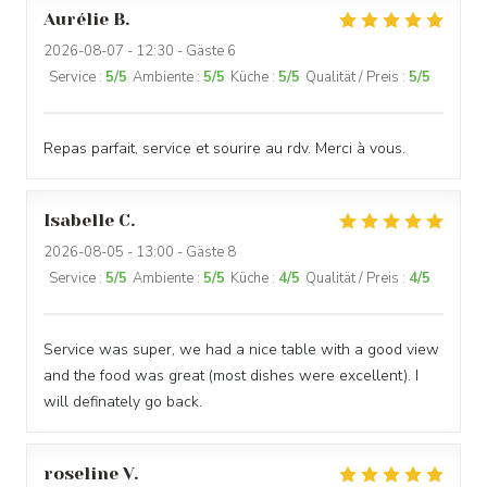
Aurélie
B
2026-08-07
- 12:30 - Gäste 6
Service
:
5
/5
Ambiente
:
5
/5
Küche
:
5
/5
Qualität / Preis
:
5
/5
Repas parfait, service et sourire au rdv. Merci à vous.
Isabelle
C
2026-08-05
- 13:00 - Gäste 8
Service
:
5
/5
Ambiente
:
5
/5
Küche
:
4
/5
Qualität / Preis
:
4
/5
Service was super, we had a nice table with a good view
and the food was great (most dishes were excellent). I
will definately go back.
roseline
V