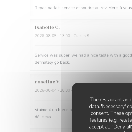
Repas parfait, service et sourire au rdv. Merci à vous
Isabelle
C
2026-08-05
- 13:00 - Guests 8
Service was super, we had a nice table with a good 
definately go back.
roseline
V
2026-08-04
- 20:00 - Guests 2
The restaurant and 
data. 'Necessary' c
Vraiment un bon moment… le site est exceptionnel. Le
consent. These opt
délicieux !
features (e.g., rela
accept all', 'Deny a