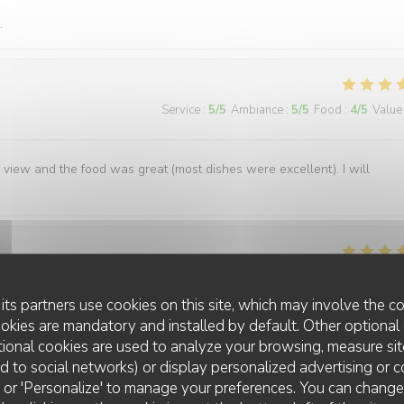
.
Service
:
5
/5
Ambiance
:
5
/5
Food
:
4
/5
Value
view and the food was great (most dishes were excellent). I will
Service
:
5
/5
Ambiance
:
5
/5
Food
:
5
/5
Value
its partners use cookies on this site, which may involve the co
ookies are mandatory and installed by default. Other optional 
 personnel fort sympathique et les plats proposés variés . Le mien éta
ional cookies are used to analyze your browsing, measure sit
ted to social networks) or display personalized advertising or c
ll' or 'Personalize' to manage your preferences. You can chang
LA PLAGE DE L'ÎLE D'OR