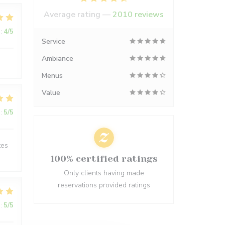
Average rating —
2010 reviews
:
4
/5
Service
Ambiance
Menus
Value
:
5
/5
tes
100% certified ratings
Only clients having made
reservations provided ratings
:
5
/5