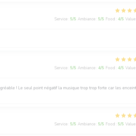
Service
:
5
/5
Ambiance
:
5
/5
Food
:
4
/5
Value
Service
:
5
/5
Ambiance
:
4
/5
Food
:
4
/5
Value
réable ! Le seul point négatif la musique trop trop forte car les encein
Service
:
5
/5
Ambiance
:
5
/5
Food
:
5
/5
Value