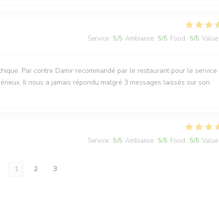
Service
:
5
/5
Ambiance
:
5
/5
Food
:
5
/5
Value
thique. Par contre Damir recommandé par le restaurant pour le service
sérieux. Il nous a jamais répondu malgré 3 messages laissés sur son
Service
:
5
/5
Ambiance
:
5
/5
Food
:
5
/5
Value
1
2
3