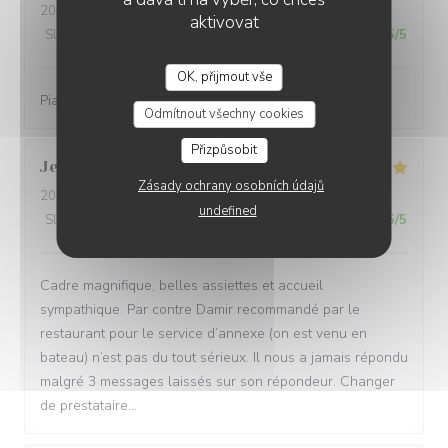
2026-08-06
- 20:00 - Hosté 5
aktivovat
Služba
:
4
/5
Atmosféra
:
5
/5
Kuchyně
:
5
/5
Kvalita / Cena
:
5
/5
OK, přijmout vše
LA PLAGE DE L'ÎLE D'OR
Piatti gustosi in una location molto bella
Odmítnout všechny cookies
Přizpůsobit
Jean François
L
Zásady ochrany osobních údajů
2026-08-05
- 14:00 - Hosté 3
undefined
Služba
:
5
/5
Atmosféra
:
5
/5
Kuchyně
:
5
/5
Kvalita / Cena
:
5
/5
Cadre magnifique, belles assiettes et accueil
sympathique. Par contre Damir recommandé par le
restaurant pour le service d’annexe (on est venu en
bateau) n’est pas du tout sérieux. Il nous a jamais répondu
malgré 3 messages laissés sur son répondeur. Changer
de prestataire…