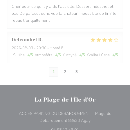
Cher pour ce qu il y a ds l’assiette. Dessert industriel et
pas De parasol donc vue la chaleur impossible de finir le
repas tranquillement
Delcombel
D
2026-08-03
- 20:30 - Hosté 8
Služba
:
4
/5
Atmosféra
:
4
/5
Kuchyně
:
4
/5
Kvalita / Cena
:
4
/5
1
2
3
La Plage de l'Île d'Or
ACCES PARKING DU DEBARQUEMENT - Plage du
((otevře se v novém o
Débarquement 83530 Agay
04 98 12 43 01