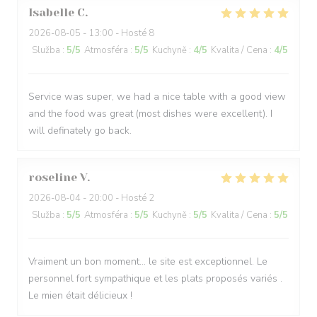
Isabelle
C
2026-08-05
- 13:00 - Hosté 8
Služba
:
5
/5
Atmosféra
:
5
/5
Kuchyně
:
4
/5
Kvalita / Cena
:
4
/5
Service was super, we had a nice table with a good view
and the food was great (most dishes were excellent). I
will definately go back.
roseline
V
2026-08-04
- 20:00 - Hosté 2
Služba
:
5
/5
Atmosféra
:
5
/5
Kuchyně
:
5
/5
Kvalita / Cena
:
5
/5
Vraiment un bon moment… le site est exceptionnel. Le
personnel fort sympathique et les plats proposés variés .
Le mien était délicieux !