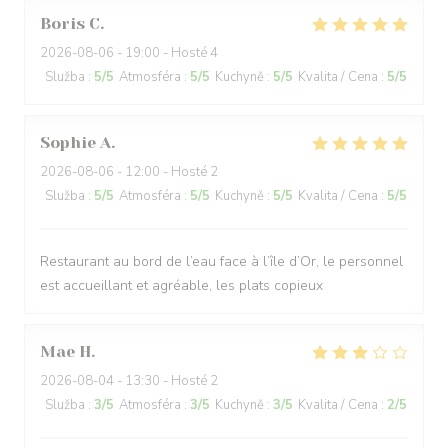
Boris
C
2026-08-06
- 19:00 - Hosté 4
Služba
:
5
/5
Atmosféra
:
5
/5
Kuchyně
:
5
/5
Kvalita / Cena
:
5
/5
Sophie
A
2026-08-06
- 12:00 - Hosté 2
Služba
:
5
/5
Atmosféra
:
5
/5
Kuchyně
:
5
/5
Kvalita / Cena
:
5
/5
Restaurant au bord de l’eau face à l’île d’Or, le personnel
est accueillant et agréable, les plats copieux
Mae
H
2026-08-04
- 13:30 - Hosté 2
Služba
:
3
/5
Atmosféra
:
3
/5
Kuchyně
:
3
/5
Kvalita / Cena
:
2
/5