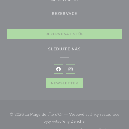
REZERVACE
REZERVOVAT STŮL
SLEDUJTE NÁS
Facebook ((otevře se v novém okně
Instagram ((otevře se v nové
NEWSLETTER
© 2026 La Plage de l'Île d'Or — Webové stránky restaurace
((otevře se v novém okn
byly vytvořeny
Zenchef