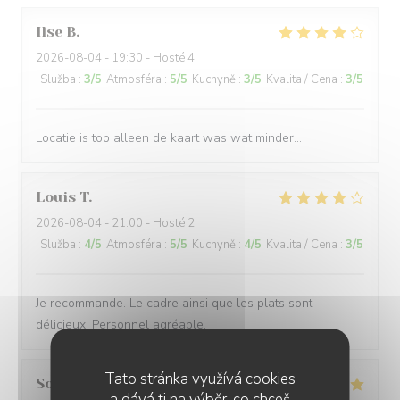
Ilse
B
2026-08-04
- 19:30 - Hosté 4
Služba
:
3
/5
Atmosféra
:
5
/5
Kuchyně
:
3
/5
Kvalita / Cena
:
3
/5
Locatie is top alleen de kaart was wat minder…
Louis
T
2026-08-04
- 21:00 - Hosté 2
Služba
:
4
/5
Atmosféra
:
5
/5
Kuchyně
:
4
/5
Kvalita / Cena
:
3
/5
Je recommande. Le cadre ainsi que les plats sont
délicieux. Personnel agréable.
Tato stránka využívá cookies
Sonja
L
a dává ti na výběr, co chceš