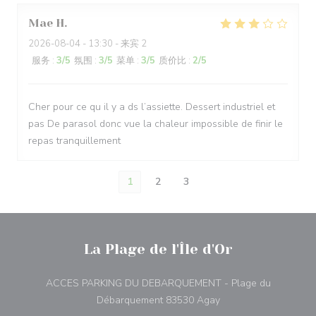
Mae
H
2026-08-04
- 13:30 - 来宾 2
服务
:
3
/5
氛围
:
3
/5
菜单
:
3
/5
质价比
:
2
/5
Cher pour ce qu il y a ds l’assiette. Dessert industriel et
pas De parasol donc vue la chaleur impossible de finir le
repas tranquillement
1
2
3
La Plage de l'Île d'Or
ACCES PARKING DU DEBARQUEMENT - Plage du
((在新窗口中打开))
Débarquement 83530 Agay