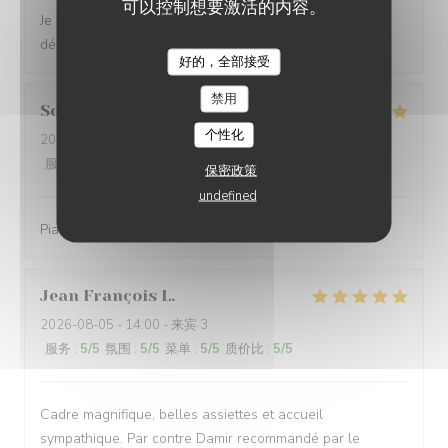
可以控制想要激活的内容。
Je recommande. Le cadre ainsi que les plats sont
délicieux. Personnel agréable.
好的，全部接受
LA PLAGE DE L'ÎLE D'OR
禁用
Sonja
L
个性化
2026-08-06
- 20:00 - 来宾 5
服务
:
4
/5
氛围
:
5
/5
菜单
:
5
/5
质价比
:
5
/5
保密政策
undefined
Piatti gustosi in una location molto bella
Jean François
L
2026-08-05
- 14:00 - 来宾 3
服务
:
5
/5
氛围
:
5
/5
菜单
:
5
/5
质价比
:
5
/5
Cadre magnifique, belles assiettes et accueil
sympathique. Par contre Damir recommandé par le