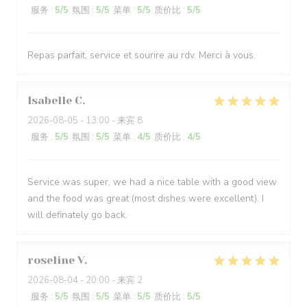
服务
:
5
/5
氛围
:
5
/5
菜单
:
5
/5
质价比
:
5
/5
Repas parfait, service et sourire au rdv. Merci à vous.
Isabelle
C
2026-08-05
- 13:00 - 来宾 8
服务
:
5
/5
氛围
:
5
/5
菜单
:
4
/5
质价比
:
4
/5
Service was super, we had a nice table with a good view
and the food was great (most dishes were excellent). I
will definately go back.
roseline
V
2026-08-04
- 20:00 - 来宾 2
服务
:
5
/5
氛围
:
5
/5
菜单
:
5
/5
质价比
:
5
/5