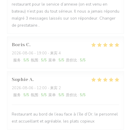
restaurant pour le service d’annexe (on est venu en
bateau) n’est pas du tout sérieux. Il nous a jamais répondu
malgré 3 messages laissés sur son répondeur. Changer
de prestataire…
Boris
C
2026-08-06
- 19:00 - 来宾 4
服务
:
5
/5
氛围
:
5
/5
菜单
:
5
/5
质价比
:
5
/5
Sophie
A
2026-08-06
- 12:00 - 来宾 2
服务
:
5
/5
氛围
:
5
/5
菜单
:
5
/5
质价比
:
5
/5
Restaurant au bord de l’eau face à l’île d’Or, le personnel
est accueillant et agréable, les plats copieux