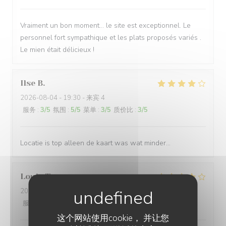
Vraiment un bon moment… le site est exceptionnel. Le
personnel fort sympathique et les plats proposés variés .
Le mien était délicieux !
Ilse
B
2026-08-04
- 19:30 - 来宾 4
服务
:
3
/5
氛围
:
5
/5
菜单
:
3
/5
质价比
:
3
/5
Locatie is top alleen de kaart was wat minder…
Louis
T
2026-08-04
- 21:00 - 来宾 2
服务
:
4
/5
氛围
:
5
/5
菜单
:
4
/5
质价比
:
3
/5
这个网站使用cookie， 并让您