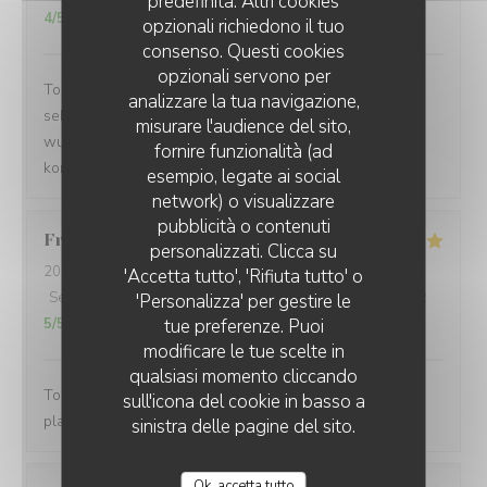
predefinita. Altri cookies
4
/5
opzionali richiedono il tuo
consenso. Questi cookies
opzionali servono per
Tolle Lage direkt am Meer. Leckeres Essen. Bedienung
analizzare la tua navigazione,
sehr freundlich. Preise sind ok und aufgrund des
misurare l'audience del sito,
wunderschönen Ambiente durchaus angemessen. Wir
fornire funzionalità (ad
kommen gerne wieder.
esempio, legate ai social
network) o visualizzare
LA PLAGE DE L'ÎLE D'OR
pubblicità o contenuti
Franck
M
personalizzati. Clicca su
2026-08-07
- 13:00 - Ospiti 2
'Accetta tutto', 'Rifiuta tutto' o
Servizio
:
5
/5
Atmosfera
:
5
/5
Cucina
:
5
/5
Qualità / Prezzo
:
'Personalizza' per gestire le
5
/5
tue preferenze. Puoi
modificare le tue scelte in
qualsiasi momento cliccando
Toujours excellent chez Pierre et son équipe, très bons
sull'icona del cookie in basso a
plats, cadre magnifique, service au top !!!!
sinistra delle pagine del sito.
Ok, accetta tutto