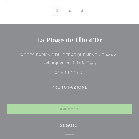
1
2
3
La Plage de l'Île d'Or
ACCES PARKING DU DEBARQUEMENT - Plage du
((apre una nuova fines
Débarquement 83530 Agay
04 98 12 43 01
PRENOTAZIONE
PRENOTA
SEGUICI