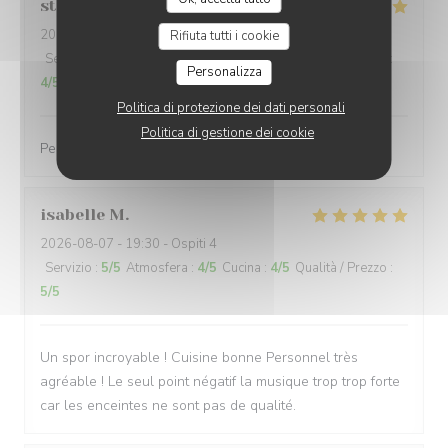
stephanie
M
2026-08-07
- 19:30 - Ospiti 4
Rifiuta tutti i cookie
Servizio
:
5
/5
Atmosfera
:
5
/5
Cucina
:
4
/5
Qualità / Prezzo
:
Personalizza
4
/5
Politica di protezione dei dati personali
Politica di gestione dei cookie
Personnel et ambiance très sympa Plats bons
isabelle
M
2026-08-07
- 19:30 - Ospiti 4
Servizio
:
5
/5
Atmosfera
:
4
/5
Cucina
:
4
/5
Qualità / Prezzo
:
5
/5
Un spor incroyable ! Cuisine bonne Personnel très
agréable ! Le seul point négatif la musique trop trop forte
car les enceintes ne sont pas de qualité.