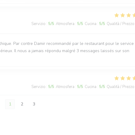
Servizio
:
5
/5
Atmosfera
:
5
/5
Cucina
:
5
/5
Qualità / Prezzo
thique. Par contre Damir recommandé par le restaurant pour le service
sérieux. Il nous a jamais répondu malgré 3 messages laissés sur son
Servizio
:
5
/5
Atmosfera
:
5
/5
Cucina
:
5
/5
Qualità / Prezzo
1
2
3