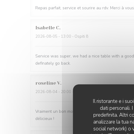
Repas parfait, service et sourire au rdv. Merci à vous
Isabelle
C
2026-08-05
- 13:00 - Ospiti 8
Service was super, we had a nice table with a good 
definately go back.
roseline
V
2026-08-04
- 20:00 - Ospiti 2
Il ristorante e i s
dati personali.
Vraiment un bon moment… le site est exceptionnel. Le
predefinita. Altri 
délicieux !
analizzare la tua n
social network) o v