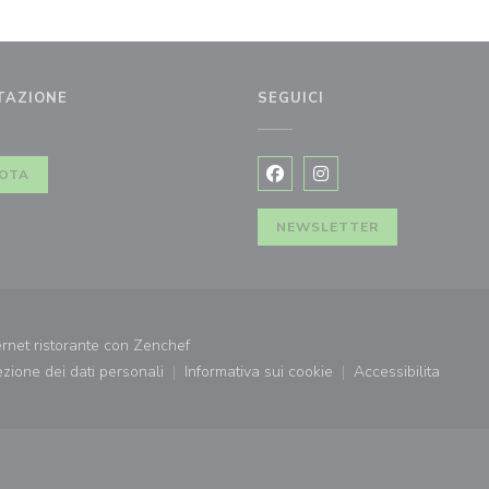
TAZIONE
SEGUICI
inestra))
OTA
Facebook ((apre una nuova fi
Instagram ((apre una n
NEWSLETTER
((apre una nuova finestra))
ernet ristorante con
Zenchef
tezione dei dati personali
Informativa sui cookie
Accessibilita
((apre una nuova finestra))
((apre una nuova finestra))
((apre una nu