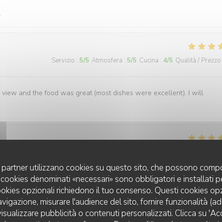
.
Servizio
:
5
/5
Atmosfera
:
5
/5
Cucina
:
4
/5
Qualità / Prezzo
view and the food was great (most dishes were excellent). I will
Servizio
:
5
/5
Atmosfera
:
5
/5
Cucina
:
5
/5
Qualità / Prezzo
uoi partner utilizzano cookies su questo sito, che possono compo
 I cookies denominati «necessari» sono obbligatori e installati 
 personnel fort sympathique et les plats proposés variés . Le mien éta
cookies opzionali richiedono il tuo consenso. Questi cookies o
avigazione, misurare l'audience del sito, fornire funzionalità (a
isualizzare pubblicità o contenuti personalizzati. Clicca su 'Acce