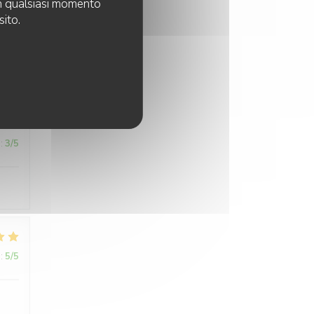
 in qualsiasi momento
sito.
:
3
/5
:
3
/5
:
5
/5