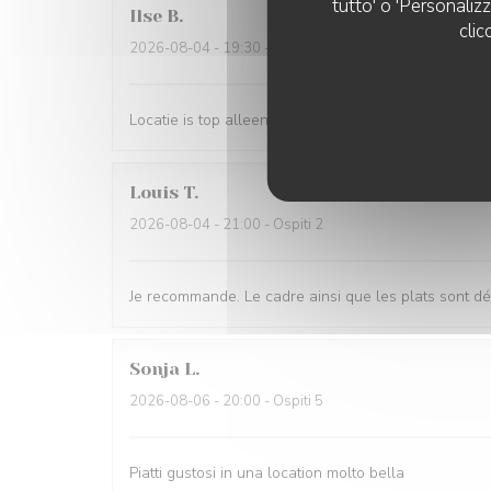
tutto' o 'Personaliz
Ilse
B
clic
2026-08-04
- 19:30 - Ospiti 4
Locatie is top alleen de kaart was wat minder…
Louis
T
2026-08-04
- 21:00 - Ospiti 2
Je recommande. Le cadre ainsi que les plats sont dé
Sonja
L
2026-08-06
- 20:00 - Ospiti 5
Piatti gustosi in una location molto bella