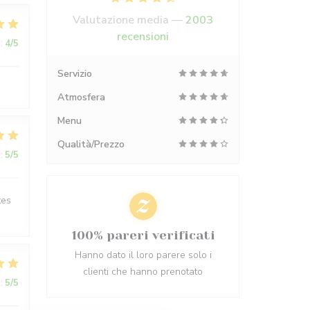
Valutazione media —
2003
recensioni
:
4
/5
Servizio
Atmosfera
Menu
Qualità/Prezzo
:
5
/5
tes
100% pareri verificati
Hanno dato il loro parere solo i
clienti che hanno prenotato
:
5
/5