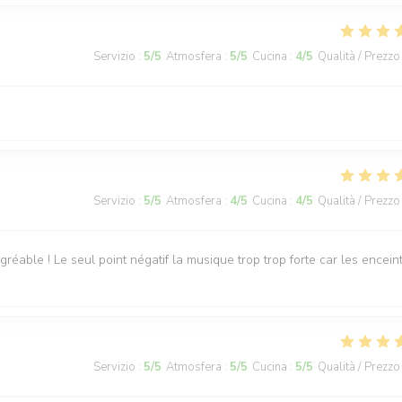
Servizio
:
5
/5
Atmosfera
:
5
/5
Cucina
:
4
/5
Qualità / Prezzo
Servizio
:
5
/5
Atmosfera
:
4
/5
Cucina
:
4
/5
Qualità / Prezzo
réable ! Le seul point négatif la musique trop trop forte car les encein
Servizio
:
5
/5
Atmosfera
:
5
/5
Cucina
:
5
/5
Qualità / Prezzo