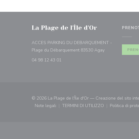
La Plage de l'Île d'Or
PRENO
ACCES PARKING DU DEBARQUEMENT -
((apre una nuova f
Plage du Débarquement 83530 Agay
PREN
04 98 12 43 01
© 2026 La Plage de l'Île d'Or — Creazione del sito int
Note legali
TERMINI DI UTILIZZO
Politica di pro
((apre una nuova finestra))
((apre una nuova finestra))