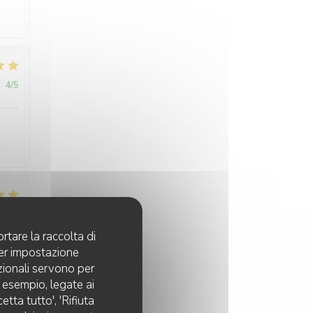
:
4
/5
:
5
/5
rtare la raccolta di
per impostazione
it
pzionali servono per
d esempio, legate ai
tta tutto', 'Rifiuta