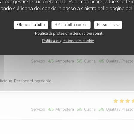
za' per gestire le tue preferenze. Puoi modificare le tue scelte
LA PLAGE DE L'ÎLE D'OR
cando sull'icona del cookie in basso a sinistra delle pagine del 
Servizio
:
3
/5
Atmosfera
:
5
/5
Cucina
:
3
/5
Qualità / Prezzo
Ok, accetta tutto
Rifiuta tutti i cookie
Personalizza
Politica di protezione dei dati personali
Politica di gestione dei cookie
Servizio
:
4
/5
Atmosfera
:
5
/5
Cucina
:
4
/5
Qualità / Prezzo
licieux. Personnel agréable.
Servizio
:
4
/5
Atmosfera
:
5
/5
Cucina
:
5
/5
Qualità / Prezzo