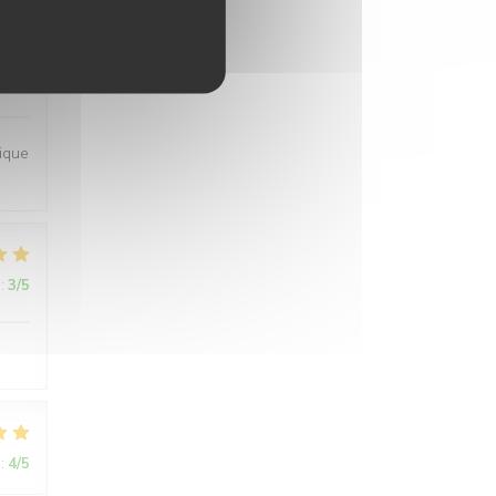
:
4
/5
ique
:
3
/5
:
4
/5