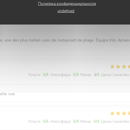
Политика конфиденциальности
undefined
Услуги
:
5
/5
Атмосфера
:
5
/5
Меню
:
5
/5
Цена / качество
, une des plus belles vues de restaurant de plage. Équipe très dynam
Услуги
:
5
/5
Атмосфера
:
5
/5
Меню
:
4
/5
Цена / качество
elle vue.
Услуги
:
5
/5
Атмосфера
:
5
/5
Меню
:
5
/5
Цена / качество