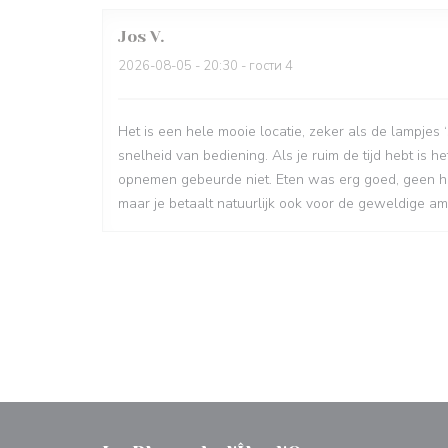
Jos
V
2026-08-05
- 20:30 - гости 4
Het is een hele mooie locatie, zeker als de lampjes
snelheid van bediening. Als je ruim de tijd hebt is h
opnemen gebeurde niet. Eten was erg goed, geen hele
maar je betaalt natuurlijk ook voor de geweldige a