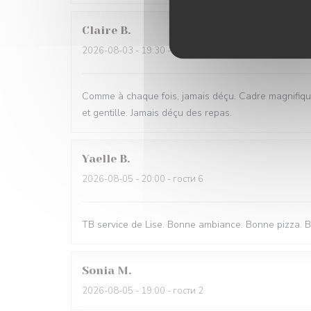
Claire
B
2026-08-03
- 19:30 - гости 3
Comme à chaque fois, jamais déçu. Cadre magnifique
et gentille. Jamais déçu des repas.
Yaelle
B
2026-08-05
- 20:00 - гости 6
TB service de Lise. Bonne ambiance. Bonne pizza. B
Sonia
M
2026-08-05
- 19:00 - гости 2