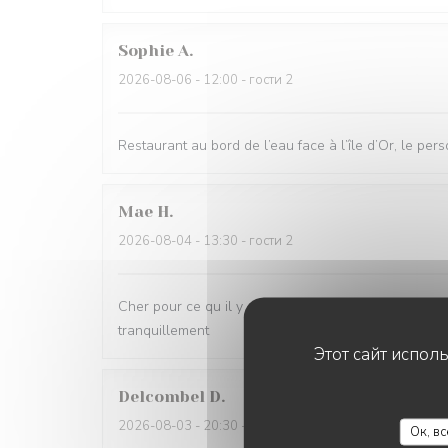
Sophie
A
2026-08-06
- 12:00 - гости 2
Restaurant au bord de l’eau face à l’île d’Or, le per
Mae
H
2026-08-04
- 13:30 - гости 2
Cher pour ce qu il y a ds l’assiette. Dessert industr
tranquillement
Этот сайт испол
Delcombel
D
2026-08-03
- 20:30 - гости 8
Ок, в