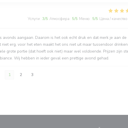
Услуги
:
3
/5
Атмосфера
:
5
/5
Меню
:
5
/5
Цена / качество
 ‘s avonds aangaan. Daarom is het ook echt druk en dat merk je aan de
et niet erg, voor het eten maakt het ons niet uit maar tussendoor drinken
 grote portie (dat hoeft ook niet) maar wel voldoende. Prijzen zijn st
mbiance. Wij hebben in ieder geval een prettige avond gehad.
1
2
3