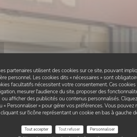
es partenaires utilisent des cookies sur ce site, pouvant impli
re personnel. Les cookies dits « nécessaires » sont obligatoire
kies facultatifs nécessitent votre consentement. Ces cookies 
gation, mesurer l'audience du site, proposer des fonctionnalité
 ou afficher des publicités ou contenus personnalisés. Clique
RESTAURANT TRADITIONNEL
 ou « Personnaliser » pour gérer vos préférences. Vous pouvez 
•
AGAY
LA PLAGE DE L'ÎLE D'OR
liquant sur l'icône représentant un cookie en bas à gauche d
La Plage de l'Île d'O
Tout accepter
Tout refuser
Personnaliser