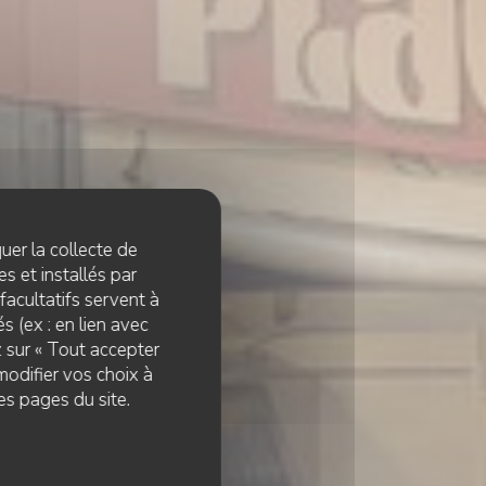
quer la collecte de
s et installés par
facultatifs servent à
s (ex : en lien avec
z sur « Tout accepter
modifier vos choix à
es pages du site.
r