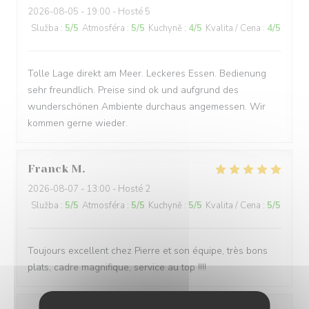
2026-08-05
- 19:00 - Hosté 5
Služba
:
5
/5
Atmosféra
:
5
/5
Kuchyně
:
4
/5
Kvalita / Cena
:
4
/5
Tolle Lage direkt am Meer. Leckeres Essen. Bedienung
sehr freundlich. Preise sind ok und aufgrund des
wunderschönen Ambiente durchaus angemessen. Wir
kommen gerne wieder.
Franck
M
2026-08-07
- 13:00 - Hosté 2
Služba
:
5
/5
Atmosféra
:
5
/5
Kuchyně
:
5
/5
Kvalita / Cena
:
5
/5
Toujours excellent chez Pierre et son équipe, très bons
plats, cadre magnifique, service au top !!!!