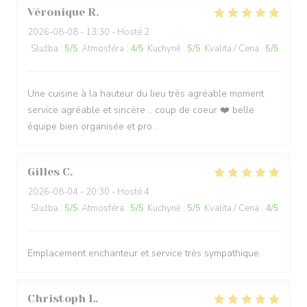
Véronique
R
2026-08-08
- 13:30 - Hosté 2
Služba
:
5
/5
Atmosféra
:
4
/5
Kuchyně
:
5
/5
Kvalita / Cena
:
5
/5
Une cuisine à la hauteur du lieu très agréable moment
service agréable et sincère .. coup de coeur ❤️ belle
équipe bien organisée et pro ..
Gilles
C
2026-08-04
- 20:30 - Hosté 4
Služba
:
5
/5
Atmosféra
:
5
/5
Kuchyně
:
5
/5
Kvalita / Cena
:
4
/5
Emplacement enchanteur et service très sympathique.
Christoph
L