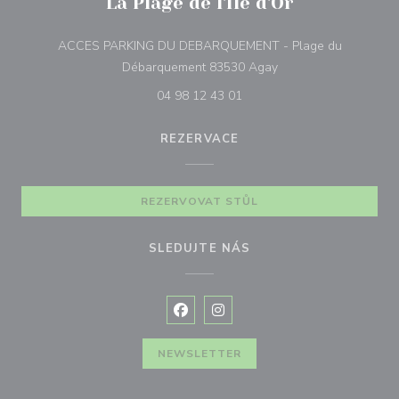
La Plage de l'Île d'Or
ACCES PARKING DU DEBARQUEMENT - Plage du
((otevře se v novém o
Débarquement 83530 Agay
04 98 12 43 01
REZERVACE
REZERVOVAT STŮL
SLEDUJTE NÁS
Facebook ((otevře se v novém okně
Instagram ((otevře se v nové
NEWSLETTER