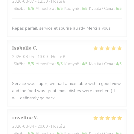
2026-08-07
- 12:30 - Hosté 6
Služba
:
5
/5
Atmosféra
:
5
/5
Kuchyně
:
5
/5
Kvalita / Cena
:
5
/5
Repas parfait, service et sourire au rdv. Merci à vous.
Isabelle
C
2026-08-05
- 13:00 - Hosté 8
Služba
:
5
/5
Atmosféra
:
5
/5
Kuchyně
:
4
/5
Kvalita / Cena
:
4
/5
Service was super, we had a nice table with a good view
and the food was great (most dishes were excellent). I
will definately go back.
roseline
V
2026-08-04
- 20:00 - Hosté 2
Služba
:
5
/5
Atmosféra
:
5
/5
Kuchyně
:
5
/5
Kvalita / Cena
:
5
/5