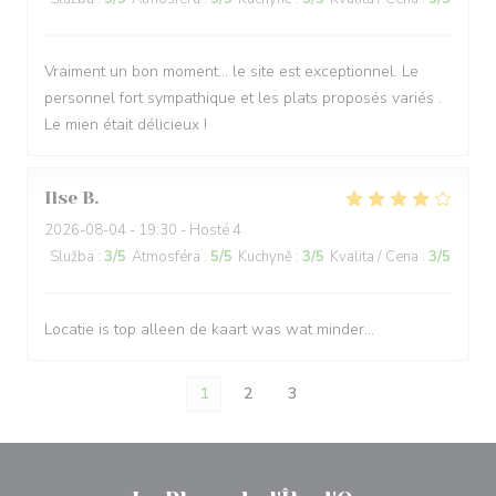
Vraiment un bon moment… le site est exceptionnel. Le
personnel fort sympathique et les plats proposés variés .
Le mien était délicieux !
Ilse
B
2026-08-04
- 19:30 - Hosté 4
Služba
:
3
/5
Atmosféra
:
5
/5
Kuchyně
:
3
/5
Kvalita / Cena
:
3
/5
Locatie is top alleen de kaart was wat minder…
1
2
3