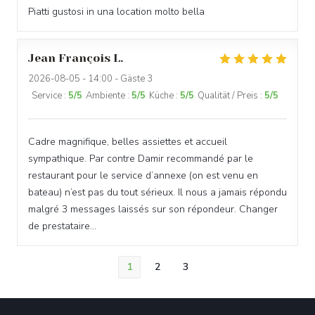
Piatti gustosi in una location molto bella
Jean François
L
2026-08-05
- 14:00 - Gäste 3
Service
:
5
/5
Ambiente
:
5
/5
Küche
:
5
/5
Qualität / Preis
:
5
/5
Cadre magnifique, belles assiettes et accueil
sympathique. Par contre Damir recommandé par le
restaurant pour le service d’annexe (on est venu en
bateau) n’est pas du tout sérieux. Il nous a jamais répondu
malgré 3 messages laissés sur son répondeur. Changer
de prestataire…
1
2
3