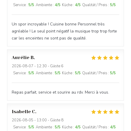
Service
:
5
/5
Ambiente
:
4
/5
Küche
:
4
/5
Qualität / Preis
:
5
/5
Un spor incroyable ! Cuisine bonne Personnel très
agréable ! Le seul point négatif la musique trop trop forte
car les enceintes ne sont pas de qualité.
Aurélie
B
2026-08-07
- 12:30 - Gäste 6
Service
:
5
/5
Ambiente
:
5
/5
Küche
:
5
/5
Qualität / Preis
:
5
/5
Repas parfait, service et sourire au rdv. Merci à vous.
Isabelle
C
2026-08-05
- 13:00 - Gäste 8
Service
:
5
/5
Ambiente
:
5
/5
Küche
:
4
/5
Qualität / Preis
:
4
/5