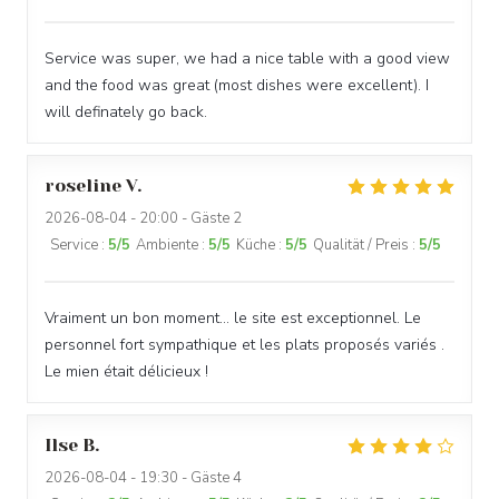
Service was super, we had a nice table with a good view
and the food was great (most dishes were excellent). I
will definately go back.
LA PLAGE DE L'ÎLE D'OR
roseline
V
2026-08-04
- 20:00 - Gäste 2
Service
:
5
/5
Ambiente
:
5
/5
Küche
:
5
/5
Qualität / Preis
:
5
/5
Vraiment un bon moment… le site est exceptionnel. Le
personnel fort sympathique et les plats proposés variés .
Le mien était délicieux !
Ilse
B
2026-08-04
- 19:30 - Gäste 4