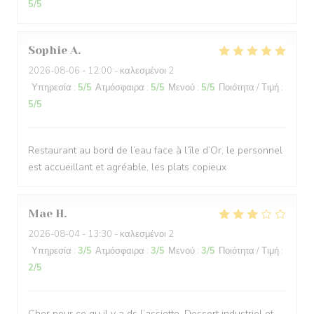
5
/5
Sophie
A
2026-08-06
- 12:00 - καλεσμένοι 2
Υπηρεσία
:
5
/5
Ατμόσφαιρα
:
5
/5
Μενού
:
5
/5
Ποιότητα / Τιμή
:
5
/5
Restaurant au bord de l’eau face à l’île d’Or, le personnel
est accueillant et agréable, les plats copieux
Mae
H
2026-08-04
- 13:30 - καλεσμένοι 2
Υπηρεσία
:
3
/5
Ατμόσφαιρα
:
3
/5
Μενού
:
3
/5
Ποιότητα / Τιμή
:
2
/5
Cher pour ce qu il y a ds l’assiette. Dessert industriel et