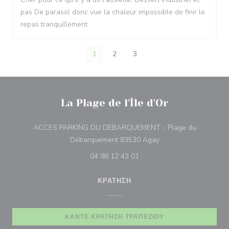
pas De parasol donc vue la chaleur impossible de finir le
repas tranquillement
1
2
3
La Plage de l'Île d'Or
ACCES PARKING DU DEBARQUEMENT - Plage du
((ανοίγει σε νέο παρά
Débarquement 83530 Agay
04 98 12 43 01
ΚΡΆΤΗΣΗ
ΚΆΝΤΕ ΚΡΆΤΗΣΗ ΤΡΑΠΕΖΙΟΎ