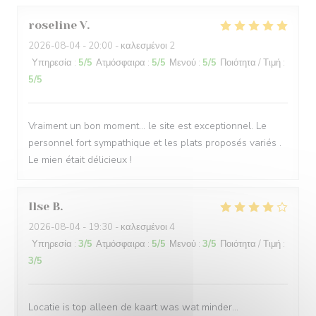
roseline
V
2026-08-04
- 20:00 - καλεσμένοι 2
Υπηρεσία
:
5
/5
Ατμόσφαιρα
:
5
/5
Μενού
:
5
/5
Ποιότητα / Τιμή
:
5
/5
Vraiment un bon moment… le site est exceptionnel. Le
personnel fort sympathique et les plats proposés variés .
Le mien était délicieux !
Ilse
B
2026-08-04
- 19:30 - καλεσμένοι 4
Υπηρεσία
:
3
/5
Ατμόσφαιρα
:
5
/5
Μενού
:
3
/5
Ποιότητα / Τιμή
:
3
/5
Locatie is top alleen de kaart was wat minder…