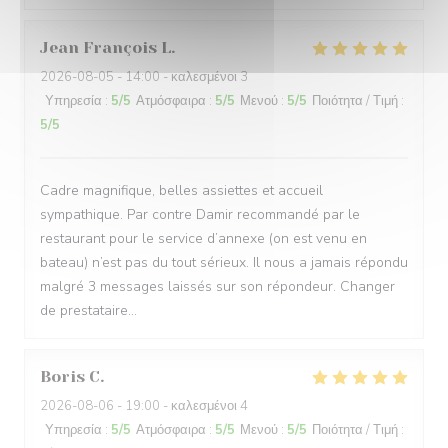
Jean François
L
2026-08-05
- 14:00 - καλεσμένοι 3
Υπηρεσία
:
5
/5
Ατμόσφαιρα
:
5
/5
Μενού
:
5
/5
Ποιότητα / Τιμή
:
5
/5
Cadre magnifique, belles assiettes et accueil
sympathique. Par contre Damir recommandé par le
restaurant pour le service d’annexe (on est venu en
bateau) n’est pas du tout sérieux. Il nous a jamais répondu
malgré 3 messages laissés sur son répondeur. Changer
de prestataire…
Boris
C
2026-08-06
- 19:00 - καλεσμένοι 4
Υπηρεσία
:
5
/5
Ατμόσφαιρα
:
5
/5
Μενού
:
5
/5
Ποιότητα / Τιμή
: