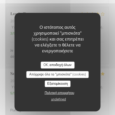
Louis
T
2026-08-04
- 21:00 - καλεσμένοι 2
Ο ιστότοπος αυτός
Υπηρεσία
:
4
/5
Ατμόσφαιρα
:
5
/5
Μενού
:
4
/5
Ποιότητα / Τιμή
:
χρησιμοποιεί "μπισκότα"
3
/5
(cookies) και σας επιτρέπει
να ελέγξετε τι θέλετε να
Je recommande. Le cadre ainsi que les plats sont
ενεργοποιήσετε
délicieux. Personnel agréable.
LA PLAGE DE L'ÎLE D'OR
OK, αποδοχή όλων
Sonja
L
Απόρριψε όλα τα "μπισκότα" (cookies)
2026-08-06
- 20:00 - καλεσμένοι 5
Εξατομίκευση
Υπηρεσία
:
4
/5
Ατμόσφαιρα
:
5
/5
Μενού
:
5
/5
Ποιότητα / Τιμή
:
Πολιτική απορρήτου
5
/5
undefined
Piatti gustosi in una location molto bella