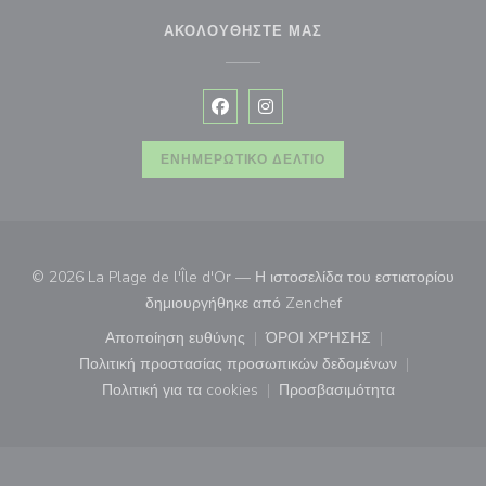
ΑΚΟΛΟΥΘΉΣΤΕ ΜΑΣ
Facebook ((ανοίγει σε νέο παράθυρ
Instagram ((ανοίγει σε νέο π
ΕΝΗΜΕΡΩΤΙΚΌ ΔΕΛΤΊΟ
© 2026 La Plage de l'Île d'Or — Η ιστοσελίδα του εστιατορίου
((ανοίγει σε νέο παρά
δημιουργήθηκε από
Zenchef
Αποποίηση ευθύνης
ΌΡΟΙ ΧΡΉΣΗΣ
((ανοίγει σε νέο παράθυρο))
((ανοίγει σε νέο παράθ
Πολιτική προστασίας προσωπικών δεδομένων
((ανοίγει σε νέο παράθυρο))
Πολιτική για τα cookies
Προσβασιμότητα
((ανοίγει σε νέο παράθυρο))
((ανοίγει σε νέο παρά