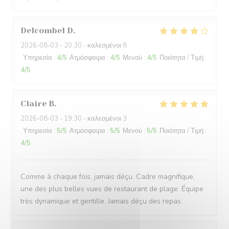
Delcombel
D
2026-08-03
- 20:30 - καλεσμένοι 8
Υπηρεσία
:
4
/5
Ατμόσφαιρα
:
4
/5
Μενού
:
4
/5
Ποιότητα / Τιμή
:
4
/5
Claire
B
2026-08-03
- 19:30 - καλεσμένοι 3
Υπηρεσία
:
5
/5
Ατμόσφαιρα
:
5
/5
Μενού
:
5
/5
Ποιότητα / Τιμή
:
4
/5
Comme à chaque fois, jamais déçu. Cadre magnifique,
une des plus belles vues de restaurant de plage. Équipe
très dynamique et gentille. Jamais déçu des repas.