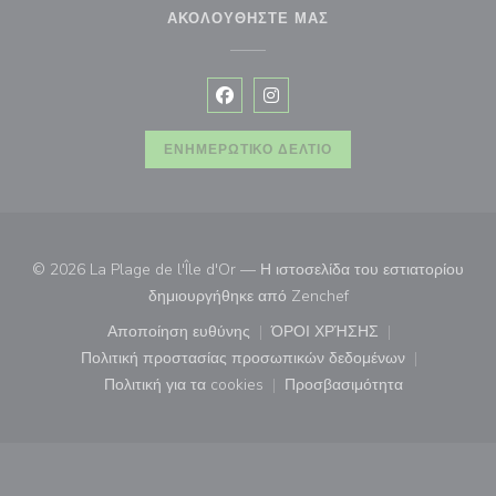
ΑΚΟΛΟΥΘΉΣΤΕ ΜΑΣ
Facebook ((ανοίγει σε νέο παράθυρ
Instagram ((ανοίγει σε νέο π
ΕΝΗΜΕΡΩΤΙΚΌ ΔΕΛΤΊΟ
© 2026 La Plage de l'Île d'Or — Η ιστοσελίδα του εστιατορίου
((ανοίγει σε νέο παρά
δημιουργήθηκε από
Zenchef
Αποποίηση ευθύνης
ΌΡΟΙ ΧΡΉΣΗΣ
((ανοίγει σε νέο παράθυρο))
((ανοίγει σε νέο παράθ
Πολιτική προστασίας προσωπικών δεδομένων
((ανοίγει σε νέο παράθυρο))
Πολιτική για τα cookies
Προσβασιμότητα
((ανοίγει σε νέο παράθυρο))
((ανοίγει σε νέο παρά