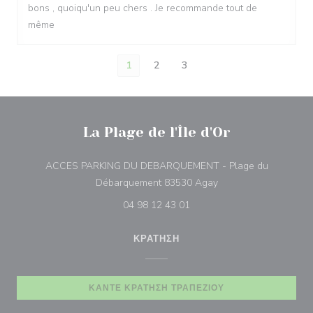
bons , quoiqu'un peu chers . Je recommande tout de
même
1
2
3
La Plage de l'Île d'Or
ACCES PARKING DU DEBARQUEMENT - Plage du
((ανοίγει σε νέο παρά
Débarquement 83530 Agay
04 98 12 43 01
ΚΡΆΤΗΣΗ
ΚΆΝΤΕ ΚΡΆΤΗΣΗ ΤΡΑΠΕΖΙΟΎ