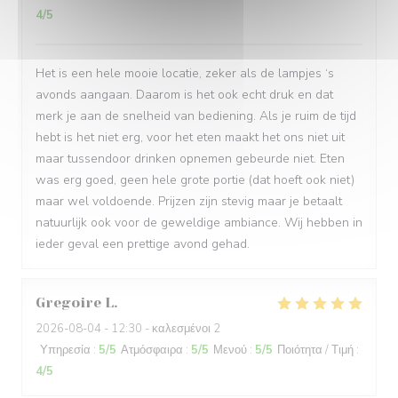
4
/5
Het is een hele mooie locatie, zeker als de lampjes ‘s
avonds aangaan. Daarom is het ook echt druk en dat
merk je aan de snelheid van bediening. Als je ruim de tijd
hebt is het niet erg, voor het eten maakt het ons niet uit
maar tussendoor drinken opnemen gebeurde niet. Eten
was erg goed, geen hele grote portie (dat hoeft ook niet)
maar wel voldoende. Prijzen zijn stevig maar je betaalt
natuurlijk ook voor de geweldige ambiance. Wij hebben in
ieder geval een prettige avond gehad.
Gregoire
L
2026-08-04
- 12:30 - καλεσμένοι 2
Υπηρεσία
:
5
/5
Ατμόσφαιρα
:
5
/5
Μενού
:
5
/5
Ποιότητα / Τιμή
:
4
/5