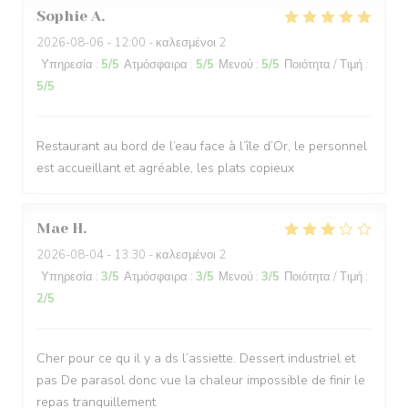
Sophie
A
2026-08-06
- 12:00 - καλεσμένοι 2
Υπηρεσία
:
5
/5
Ατμόσφαιρα
:
5
/5
Μενού
:
5
/5
Ποιότητα / Τιμή
:
5
/5
Restaurant au bord de l’eau face à l’île d’Or, le personnel
est accueillant et agréable, les plats copieux
Mae
H
2026-08-04
- 13:30 - καλεσμένοι 2
Υπηρεσία
:
3
/5
Ατμόσφαιρα
:
3
/5
Μενού
:
3
/5
Ποιότητα / Τιμή
:
2
/5
Cher pour ce qu il y a ds l’assiette. Dessert industriel et
pas De parasol donc vue la chaleur impossible de finir le
repas tranquillement