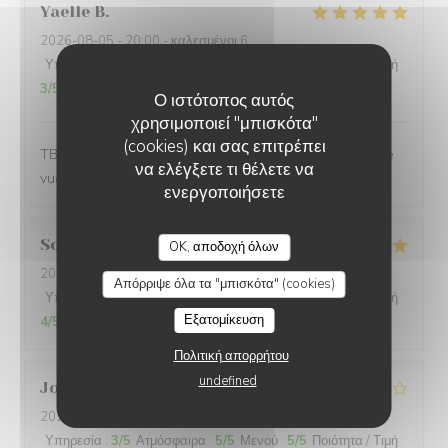
Yaelle
B
2026-08-05
- 20:00 - καλεσμένοι 6
Υπηρεσία
:
5
/5
Ατμόσφαιρα
:
5
/5
Μενού
:
4
/5
Ποιότητα / Τιμή
:
3
/5
Ο ιστότοπος αυτός
χρησιμοποιεί "μπισκότα"
(cookies) και σας επιτρέπει
TB service de Lise. Bonne ambiance. Bonne pizza. Belle
να ελέγξετε τι θέλετε να
vue.
ενεργοποιήσετε
LA PLAGE DE L'ÎLE D'OR
Sonia
M
OK, αποδοχή όλων
2026-08-05
- 19:00 - καλεσμένοι 2
Απόρριψε όλα τα "μπισκότα" (cookies)
Υπηρεσία
:
5
/5
Ατμόσφαιρα
:
5
/5
Μενού
:
5
/5
Ποιότητα / Τιμή
:
Εξατομίκευση
4
/5
Πολιτική απορρήτου
undefined
Jos
V
2026-08-05
- 20:30 - καλεσμένοι 4
Υπηρεσία
:
3
/5
Ατμόσφαιρα
:
5
/5
Μενού
:
5
/5
Ποιότητα / Τιμή
: