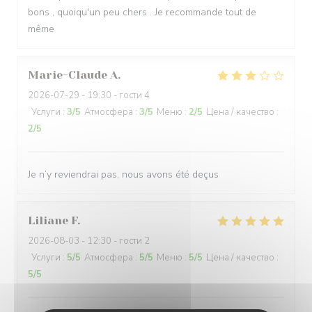
bons , quoiqu'un peu chers . Je recommande tout de
même
Marie-Claude
A
2026-07-29
- 19:30 - гости 4
Услуги
:
3
/5
Атмосфера
:
3
/5
Меню
:
2
/5
Цена / качество
:
2
/5
Je n’y reviendrai pas, nous avons été deçus
Liliane
F
2026-08-03
- 12:30 - гости 2
Услуги
:
5
/5
Атмосфера
:
5
/5
Меню
:
5
/5
Цена / качество
:
5
/5