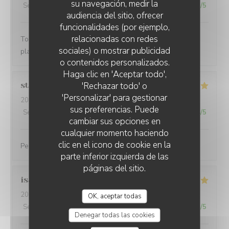
su navegación, medir la
Servicio
:
5
/5
Ambiente
:
5
/5
Menú
:
5
/5
Calidad / Precio
:
5
/5
audiencia del sitio, ofrecer
funcionalidades (por ejemplo,
relacionadas con redes
Toujours excellent chez Pierre et son équipe, très bons
sociales) o mostrar publicidad
plats, cadre magnifique, service au top !!!!
o contenidos personalizados.
LA PLAGE DE L'ÎLE D'OR
Haga clic en 'Aceptar todo',
'Rechazar todo' o
stephanie
M
'Personalizar' para gestionar
2026-08-07
- 19:30 - Invitados 4
sus preferencias. Puede
Servicio
:
5
/5
Ambiente
:
5
/5
Menú
:
4
/5
Calidad / Precio
:
4
/5
cambiar sus opciones en
cualquier momento haciendo
clic en el icono de cookie en la
Personnel et ambiance très sympa Plats bons
parte inferior izquierda de las
páginas del sitio.
isabelle
M
2026-08-07
- 19:30 - Invitados 4
OK, aceptar todas
Servicio
:
5
/5
Ambiente
:
4
/5
Menú
:
4
/5
Calidad / Precio
:
5
/5
Denegar todas las cookies