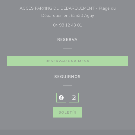
ACCES PARKING DU DEBARQUEMENT - Plage du
((abre en una nueva 
Débarquement 83530 Agay
04 98 12 43 01
RESERVA
RESERVAR UNA MESA
SEGUIRNOS
Facebook ((abre en una nueva vent
Instagram ((abre en una nuev
BOLETÍN