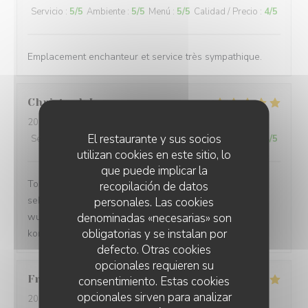
Servicio
:
5
/5
Ambiente
:
5
/5
Menú
:
5
/5
Calidad / Precio
:
4
/5
Emplacement enchanteur et service très sympathique.
Christoph
L
2026-08-05
- 19:00 - Invitados 5
El restaurante y sus socios
Servicio
:
5
/5
Ambiente
:
5
/5
Menú
:
4
/5
Calidad / Precio
:
4
/5
utilizan cookies en este sitio, lo
que puede implicar la
Tolle Lage direkt am Meer. Leckeres Essen. Bedienung
recopilación de datos
sehr freundlich. Preise sind ok und aufgrund des
personales. Las cookies
denominadas «necesarias» son
wunderschönen Ambiente durchaus angemessen. Wir
obligatorias y se instalan por
kommen gerne wieder.
defecto. Otras cookies
opcionales requieren su
Franck
M
consentimiento. Estas cookies
opcionales sirven para analizar
2026-08-07
- 13:00 - Invitados 2