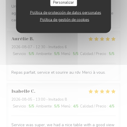
Personalizar
Un spor incroyable ! Cuisine bonne Personnel très
Política de protección de datos personales
agréable ! Le seul point négatif la musique trop trop forte
Política de gestión de cookies
car les enceintes ne sont pas de qualité.
Aurélie
B
2026-08-07
- 12:30 - Invitados 6
Servicio
:
5
/5
Ambiente
:
5
/5
Menú
:
5
/5
Calidad / Precio
:
5
/5
Repas parfait, service et sourire au rdv. Merci à vous.
Isabelle
C
2026-08-05
- 13:00 - Invitados 8
Servicio
:
5
/5
Ambiente
:
5
/5
Menú
:
4
/5
Calidad / Precio
:
4
/5
Service was super, we had a nice table with a good view