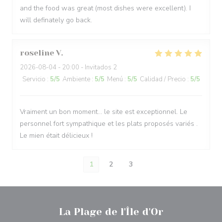
and the food was great (most dishes were excellent). I
will definately go back.
roseline
V
2026-08-04
- 20:00 - Invitados 2
Servicio
:
5
/5
Ambiente
:
5
/5
Menú
:
5
/5
Calidad / Precio
:
5
/5
Vraiment un bon moment… le site est exceptionnel. Le
personnel fort sympathique et les plats proposés variés .
Le mien était délicieux !
1
2
3
La Plage de l'Île d'Or