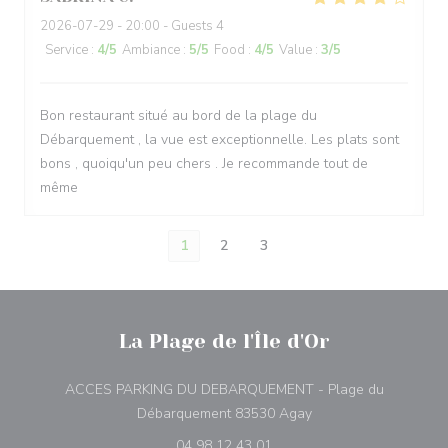
2026-07-29
- 20:00 - Guests 4
Service
:
4
/5
Ambiance
:
5
/5
Food
:
4
/5
Value
:
3
/5
Bon restaurant situé au bord de la plage du
Débarquement , la vue est exceptionnelle. Les plats sont
bons , quoiqu'un peu chers . Je recommande tout de
même
1
2
3
La Plage de l'Île d'Or
ACCES PARKING DU DEBARQUEMENT - Plage du
((opens in a new win
Débarquement 83530 Agay
04 98 12 43 01