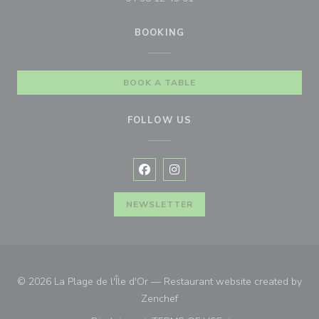
BOOKING
BOOK A TABLE
FOLLOW US
Facebook ((opens in a new window
Instagram ((opens in a new w
NEWSLETTER
© 2026 La Plage de l'Île d'Or — Restaurant website created by
((opens in a new window))
Zenchef