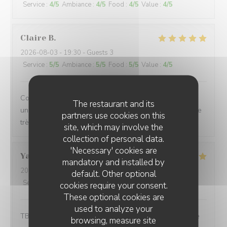
Service
:
4
/5
Ambiance
:
4
/5
Food
:
4
/5
Value
:
4
/5
Claire
B
2026-08-03
- 19:30 - Guests 3
Service
:
5
/5
Ambiance
:
5
/5
Food
:
5
/5
Value
:
4
/5
Comme à chaque fois, jamais déçu. Cadre magnifique,
The restaurant and its
une des plus belles vues de restaurant de plage. Équipe
partners use cookies on this
très dynamique et gentille. Jamais déçu des repas.
site, which may involve the
collection of personal data.
'Necessary' cookies are
Yaelle
B
mandatory and installed by
2026-08-05
- 20:00 - Guests 6
default. Other optional
Service
:
5
/5
Ambiance
:
5
/5
Food
:
4
/5
Value
:
3
/5
cookies require your consent.
These optional cookies are
used to analyze your
TB service de Lise. Bonne ambiance. Bonne pizza. Belle
browsing, measure site