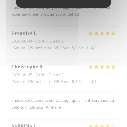
maar wel voldoende. Prijzen zijn stevig maar je betaalt
natuurlijk ook voor de geweldige ambiance. Wij hebben in
ieder geval een prettige avond gehad.
Gregoire
L
2026-08-04
- 12:30 - Guests 2
Service
:
5
/5
Ambiance
:
5
/5
Food
:
5
/5
Value
:
4
/5
Christophe
R
2026-08-05
- 20:30 - Guests 2
Service
:
5
/5
Ambiance
:
5
/5
Food
:
5
/5
Value
:
4
/5
Endroit exceptionnel sur la plage quasiment Serveuse au
petit soin (table52) À refaire
SABRINA
C