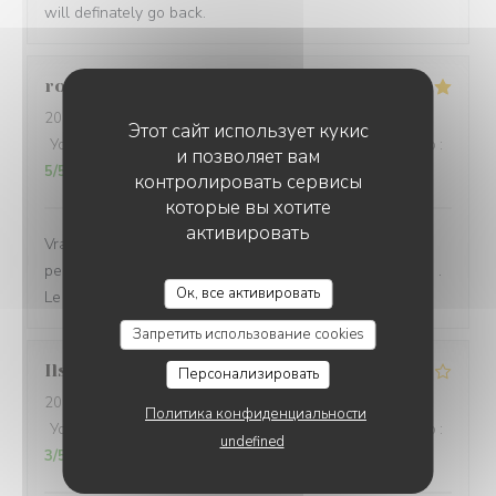
will definately go back.
roseline
V
2026-08-04
- 20:00 - гости 2
Этот сайт использует кукис
Услуги
:
5
/5
Атмосфера
:
5
/5
Меню
:
5
/5
Цена / качество
:
и позволяет вам
5
/5
контролировать сервисы
которые вы хотите
активировать
Vraiment un bon moment… le site est exceptionnel. Le
personnel fort sympathique et les plats proposés variés .
LA PLAGE DE L'ÎLE D'OR
Ок, все активировать
Le mien était délicieux !
Запретить использование cookies
Ilse
B
Персонализировать
2026-08-04
- 19:30 - гости 4
Политика конфиденциальности
Услуги
:
3
/5
Атмосфера
:
5
/5
Меню
:
3
/5
Цена / качество
:
undefined
3
/5