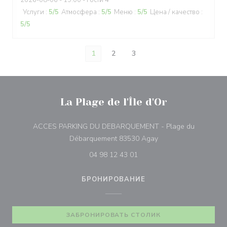
2026-08-06
- 19:00 - гости 4
Услуги
:
5
/5
Атмосфера
:
5
/5
Меню
:
5
/5
Цена / качество
:
5
/5
1
2
3
La Plage de l'Île d'Or
ACCES PARKING DU DEBARQUEMENT - Plage du
((открывается в нов
Débarquement 83530 Agay
04 98 12 43 01
БРОНИРОВАНИЕ
ЗАБРОНИРОВАТЬ СТОЛИК