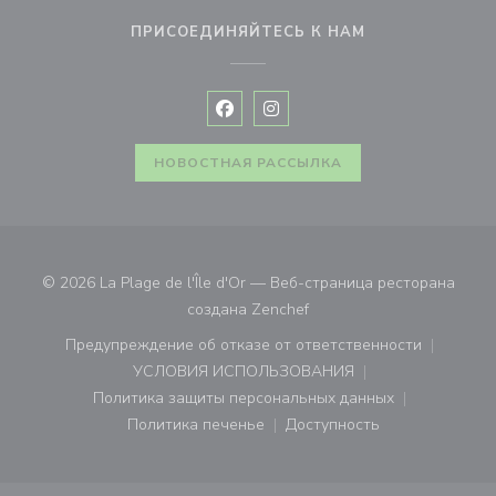
ПРИСОЕДИНЯЙТЕСЬ К НАМ
Facebook ((открывается в новом 
Instagram ((открывается в н
НОВОСТНАЯ РАССЫЛКА
© 2026 La Plage de l'Île d'Or — Веб-страница ресторана
((открывается в новом ок
создана
Zenchef
Предупреждение об отказе от ответственности
((открывается в новом окне))
УСЛОВИЯ ИСПОЛЬЗОВАНИЯ
((открывается в новом окне))
Политика защиты персональных данных
((открывается в новом окне))
Политика печенье
Доступность
((открывается в новом окне))
((открывается в новом