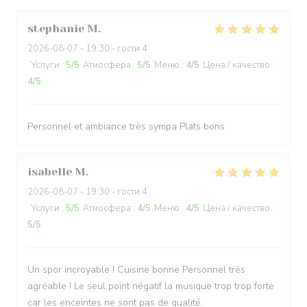
stephanie
M
2026-08-07
- 19:30 - гости 4
Услуги
:
5
/5
Атмосфера
:
5
/5
Меню
:
4
/5
Цена / качество
:
4
/5
Personnel et ambiance très sympa Plats bons
isabelle
M
2026-08-07
- 19:30 - гости 4
Услуги
:
5
/5
Атмосфера
:
4
/5
Меню
:
4
/5
Цена / качество
:
5
/5
Un spor incroyable ! Cuisine bonne Personnel très
agréable ! Le seul point négatif la musique trop trop forte
car les enceintes ne sont pas de qualité.