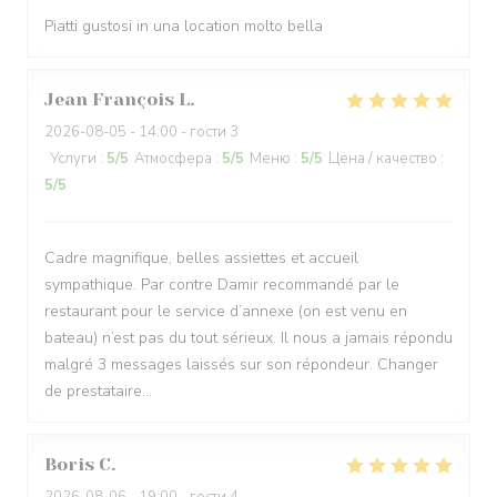
Piatti gustosi in una location molto bella
Jean François
L
2026-08-05
- 14:00 - гости 3
Услуги
:
5
/5
Атмосфера
:
5
/5
Меню
:
5
/5
Цена / качество
:
5
/5
Cadre magnifique, belles assiettes et accueil
sympathique. Par contre Damir recommandé par le
restaurant pour le service d’annexe (on est venu en
bateau) n’est pas du tout sérieux. Il nous a jamais répondu
malgré 3 messages laissés sur son répondeur. Changer
de prestataire…
Boris
C