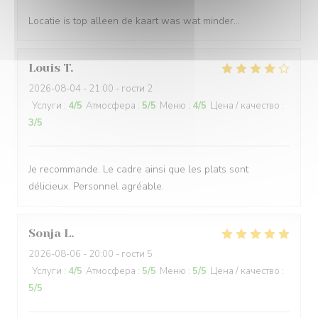
Locatie is top alleen de kaart was wat minder…
Louis
T
2026-08-04
- 21:00 - гости 2
Услуги
:
4
/5
Атмосфера
:
5
/5
Меню
:
4
/5
Цена / качество
:
3
/5
Je recommande. Le cadre ainsi que les plats sont
délicieux. Personnel agréable.
Sonja
L
2026-08-06
- 20:00 - гости 5
Услуги
:
4
/5
Атмосфера
:
5
/5
Меню
:
5
/5
Цена / качество
:
5
/5