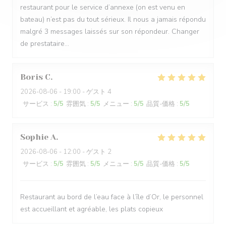
restaurant pour le service d’annexe (on est venu en
bateau) n’est pas du tout sérieux. Il nous a jamais répondu
malgré 3 messages laissés sur son répondeur. Changer
de prestataire…
Boris
C
2026-08-06
- 19:00 - ゲスト 4
サービス
:
5
/5
雰囲気
:
5
/5
メニュー
:
5
/5
品質-価格
:
5
/5
Sophie
A
2026-08-06
- 12:00 - ゲスト 2
サービス
:
5
/5
雰囲気
:
5
/5
メニュー
:
5
/5
品質-価格
:
5
/5
Restaurant au bord de l’eau face à l’île d’Or, le personnel
est accueillant et agréable, les plats copieux