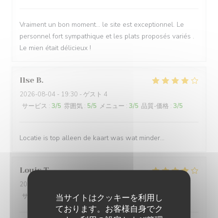
Vraiment un bon moment… le site est exceptionnel. Le
personnel fort sympathique et les plats proposés variés .
Le mien était délicieux !
Ilse
B
2026-08-04
- 19:30 - ゲスト 4
サービス
:
3
/5
雰囲気
:
5
/5
メニュー
:
3
/5
品質-価格
:
3
/5
Locatie is top alleen de kaart was wat minder…
Louis
T
2026-08-04
- 21:00 - ゲスト 2
サービス
:
4
/5
雰囲気
:
5
/5
メニュー
:
4
/5
品質-価格
:
3
/5
当サイトはクッキーを利用し
ております。お客様自身でク