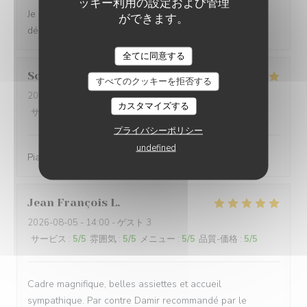
ッキー利用の設定および管理
Je recommande. Le cadre ainsi que les plats sont
ができます。
délicieux. Personnel agréable.
LA PLAGE DE L'ÎLE D'OR
全てに同意する
Sonja
L
すべてのクッキーを拒否する
2026-08-06
- 20:00 - ゲスト 5
カスタマイズする
サービス
:
4
/5
雰囲気
:
5
/5
メニュー
:
5
/5
品質-価格
:
5
/5
プライバシーポリシー
undefined
Piatti gustosi in una location molto bella
Jean François
L
2026-08-05
- 14:00 - ゲスト 3
サービス
:
5
/5
雰囲気
:
5
/5
メニュー
:
5
/5
品質-価格
:
5
/5
Cadre magnifique, belles assiettes et accueil
sympathique. Par contre Damir recommandé par le