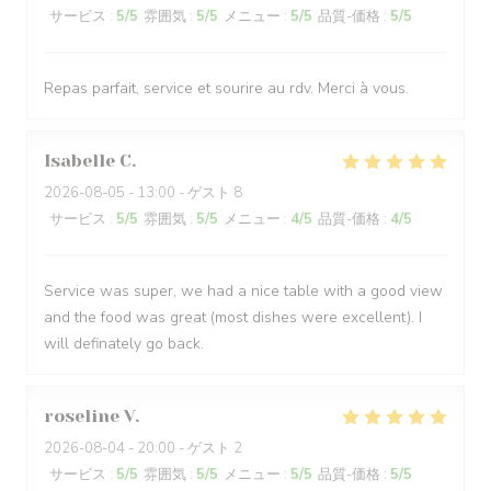
サービス
:
5
/5
雰囲気
:
5
/5
メニュー
:
5
/5
品質-価格
:
5
/5
Repas parfait, service et sourire au rdv. Merci à vous.
Isabelle
C
2026-08-05
- 13:00 - ゲスト 8
サービス
:
5
/5
雰囲気
:
5
/5
メニュー
:
4
/5
品質-価格
:
4
/5
Service was super, we had a nice table with a good view
and the food was great (most dishes were excellent). I
will definately go back.
roseline
V
2026-08-04
- 20:00 - ゲスト 2
サービス
:
5
/5
雰囲気
:
5
/5
メニュー
:
5
/5
品質-価格
:
5
/5