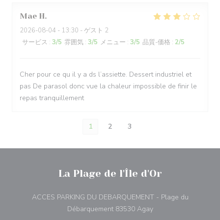
Mae
H
2026-08-04
- 13:30 - ゲスト 2
サービス
:
3
/5
雰囲気
:
3
/5
メニュー
:
3
/5
品質-価格
:
2
/5
Cher pour ce qu il y a ds l’assiette. Dessert industriel et
pas De parasol donc vue la chaleur impossible de finir le
repas tranquillement
1
2
3
La Plage de l'Île d'Or
ACCES PARKING DU DEBARQUEMENT - Plage du
((新しいウィンドウで
Débarquement 83530 Agay