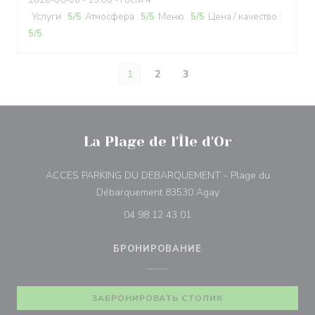
2026-08-06
- 19:00 - гости 4
Услуги
:
5
/5
Атмосфера
:
5
/5
Меню
:
5
/5
Цена / качество
:
5
/5
1
2
3
La Plage de l'Île d'Or
ACCES PARKING DU DEBARQUEMENT - Plage du
((открывается в нов
Débarquement 83530 Agay
04 98 12 43 01
БРОНИРОВАНИЕ
ЗАБРОНИРОВАТЬ СТОЛИК