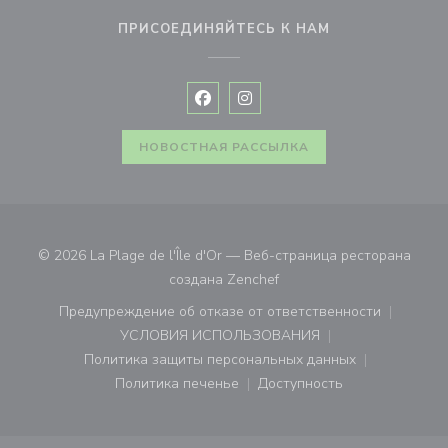
ПРИСОЕДИНЯЙТЕСЬ К НАМ
Facebook ((открывается в новом 
Instagram ((открывается в н
НОВОСТНАЯ РАССЫЛКА
© 2026 La Plage de l'Île d'Or — Веб-страница ресторана
((открывается в новом ок
создана
Zenchef
Предупреждение об отказе от ответственности
((открывается в новом окне))
УСЛОВИЯ ИСПОЛЬЗОВАНИЯ
((открывается в новом окне))
Политика защиты персональных данных
((открывается в новом окне))
Политика печенье
Доступность
((открывается в новом окне))
((открывается в новом