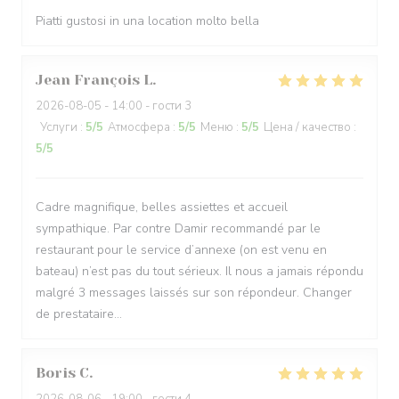
Piatti gustosi in una location molto bella
Jean François
L
2026-08-05
- 14:00 - гости 3
Услуги
:
5
/5
Атмосфера
:
5
/5
Меню
:
5
/5
Цена / качество
:
5
/5
Cadre magnifique, belles assiettes et accueil
sympathique. Par contre Damir recommandé par le
restaurant pour le service d’annexe (on est venu en
bateau) n’est pas du tout sérieux. Il nous a jamais répondu
malgré 3 messages laissés sur son répondeur. Changer
de prestataire…
Boris
C