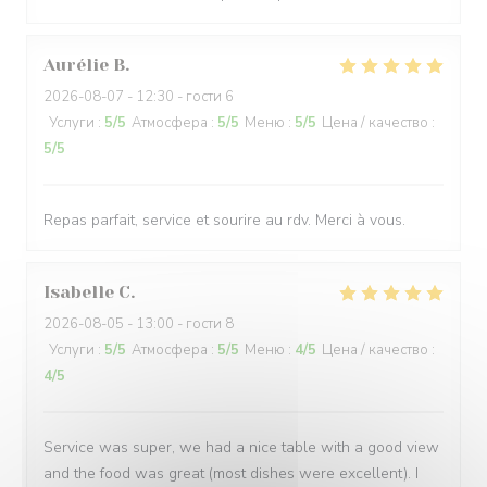
Aurélie
B
2026-08-07
- 12:30 - гости 6
Услуги
:
5
/5
Атмосфера
:
5
/5
Меню
:
5
/5
Цена / качество
:
5
/5
Repas parfait, service et sourire au rdv. Merci à vous.
Isabelle
C
2026-08-05
- 13:00 - гости 8
Услуги
:
5
/5
Атмосфера
:
5
/5
Меню
:
4
/5
Цена / качество
:
4
/5
Service was super, we had a nice table with a good view
and the food was great (most dishes were excellent). I