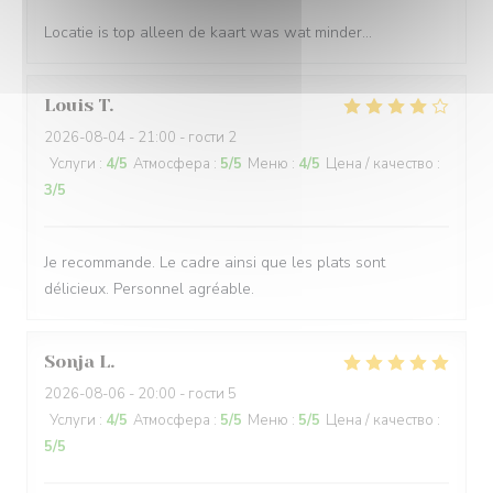
Locatie is top alleen de kaart was wat minder…
Louis
T
2026-08-04
- 21:00 - гости 2
Услуги
:
4
/5
Атмосфера
:
5
/5
Меню
:
4
/5
Цена / качество
:
3
/5
Je recommande. Le cadre ainsi que les plats sont
délicieux. Personnel agréable.
Sonja
L
2026-08-06
- 20:00 - гости 5
Услуги
:
4
/5
Атмосфера
:
5
/5
Меню
:
5
/5
Цена / качество
:
5
/5