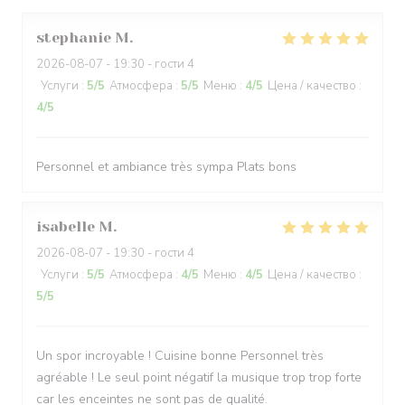
stephanie
M
2026-08-07
- 19:30 - гости 4
Услуги
:
5
/5
Атмосфера
:
5
/5
Меню
:
4
/5
Цена / качество
:
4
/5
Personnel et ambiance très sympa Plats bons
isabelle
M
2026-08-07
- 19:30 - гости 4
Услуги
:
5
/5
Атмосфера
:
4
/5
Меню
:
4
/5
Цена / качество
:
5
/5
Un spor incroyable ! Cuisine bonne Personnel très
agréable ! Le seul point négatif la musique trop trop forte
car les enceintes ne sont pas de qualité.