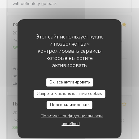
will definately go back.
roseline
V
2026-08-04
- 20:00 - гости 2
Этот сайт использует кукис
Услуги
:
5
/5
Атмосфера
:
5
/5
Меню
:
5
/5
Цена / качество
:
и позволяет вам
5
/5
контролировать сервисы
которые вы хотите
активировать
Vraiment un bon moment… le site est exceptionnel. Le
personnel fort sympathique et les plats proposés variés .
LA PLAGE DE L'ÎLE D'OR
Ок, все активировать
Le mien était délicieux !
Запретить использование cookies
Ilse
B
Персонализировать
2026-08-04
- 19:30 - гости 4
Политика конфиденциальности
Услуги
:
3
/5
Атмосфера
:
5
/5
Меню
:
3
/5
Цена / качество
:
undefined
3
/5