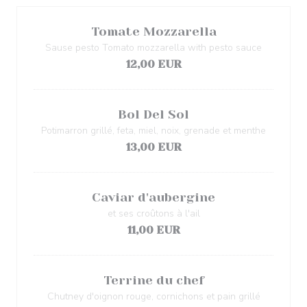
Tomate Mozzarella
Sause pesto Tomato mozzarella with pesto sauce
12,00 EUR
Bol Del Sol
Potimarron grillé, feta, miel, noix, grenade et menthe
13,00 EUR
Caviar d'aubergine
et ses croûtons à l'ail
11,00 EUR
Terrine du chef
Chutney d'oignon rouge, cornichons et pain grillé