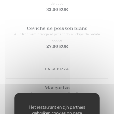
de coco
33,00 EUR
Ceviche de poisson blanc
Au citron vert, orange et piment doux, chips de patate
douce
27,00 EUR
CASA PIZZA
Margariza
Sauce tomate, mozzarella, olives
15,00 EUR
Het restaurant en zijn partners
gebruiken cookies op deze