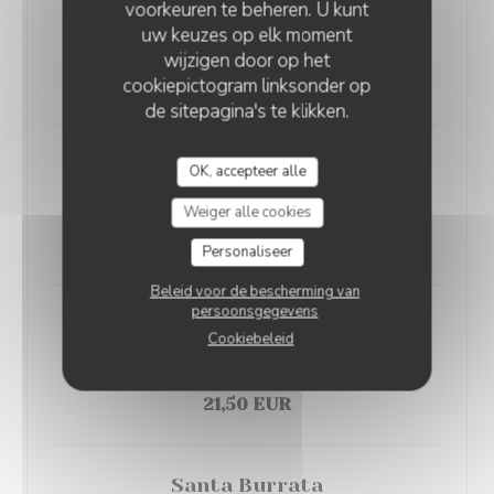
Sultan
voorkeuren te beheren. U kunt
Sauce tomate, mozzarella, merguez, poivrons grillés,
uw keuzes op elk moment
wijzigen door op het
olives
cookiepictogram linksonder op
19,50 EUR
de sitepagina's te klikken.
Truffada
OK, accepteer alle
Crème fraiche, mozzarella, St-Nectaire, carpaccio de
Weiger alle cookies
truffe d'été
27,00 EUR
Personaliseer
Beleid voor de bescherming van
persoonsgegevens
La patata
Cookiebeleid
Crème fraîche, mozzarella, oignons, lardons, pomme
de terre, œuf
21,50 EUR
Santa Burrata