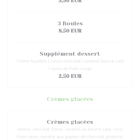
5,50 EUR
3 Boules
8,50 EUR
Supplément dessert
Crème fouettée I sauce chocolat I caramel beurre salé
I coulis de fruits rouge
2,50 EUR
Crèmes glacées
Crèmes glacées
Vanille, chocolat, fraise, caramel au beurre salé, coco,
rhum raisin, menthe aux pépites de chocolat, pistache,