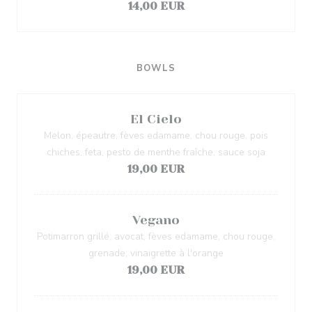
14,00 EUR
BOWLS
El Cielo
Melon, épeautre, fèves edamame, chou rouge, pois
chiches, feta, pesto de menthe fraîche, sauce soja
19,00 EUR
Vegano
Potimarron grillé, avocat, fèves edamame, chou rouge,
grenade, vinaigrette à l'orange
19,00 EUR