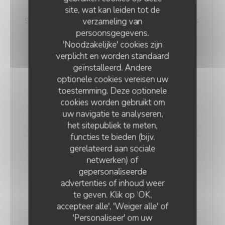
site, wat kan leiden tot de
Reina Maya
verzameling van
Sauce tomate, mozzarella, jambon blanc, champignons,
persoonsgegevens.
olives
'Noodzakelijke' cookies zijn
17,50 EUR
verplicht en worden standaard
geïnstalleerd. Andere
optionele cookies vereisen uw
4 Blancos
toestemming. Deze optionele
Sauce tomate, mozzarella, chèvre, gorgonzola, St-
cookies worden gebruikt om
Nectaire
uw navigatie te analyseren,
19,00 EUR
het sitepubliek te meten,
functies te bieden (bijv.
gerelateerd aan sociale
Verde Loca
netwerken) of
Sauce tomate, mozzarella, champignons, poivrons
gepersonaliseerde
grillés, crème de poireaux, olives
LA PLAGE DE L'ÎLE D'OR
advertenties of inhoud weer
17,00 EUR
te geven. Klik op 'OK,
accepteer alle', 'Weiger alle' of
'Personaliseer' om uw