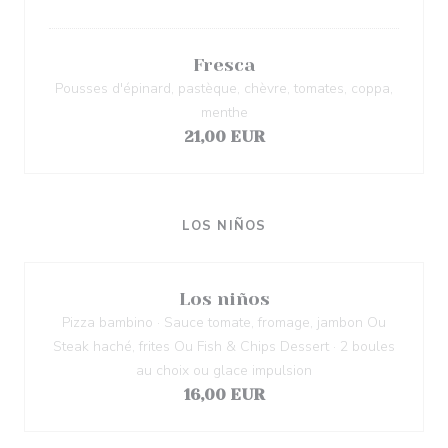
Fresca
Pousses d'épinard, pastèque, chèvre, tomates, coppa,
menthe
21,00 EUR
LOS NIÑOS
Los niños
Pizza bambino · Sauce tomate, fromage, jambon Ou
Steak haché, frites Ou Fish & Chips Dessert · 2 boules
au choix ou glace impulsion
16,00 EUR