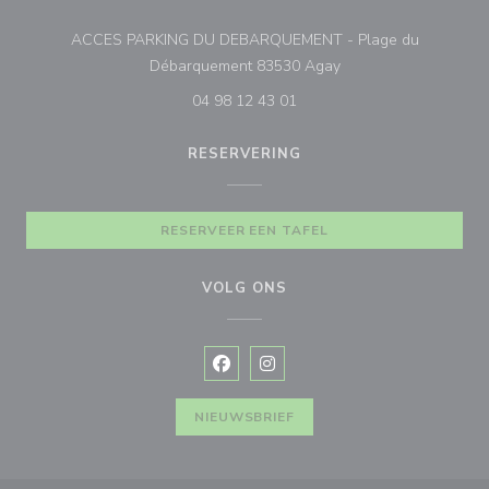
ACCES PARKING DU DEBARQUEMENT - Plage du
((opent in een nieuw 
Débarquement 83530 Agay
04 98 12 43 01
RESERVERING
RESERVEER EEN TAFEL
VOLG ONS
Facebook ((opent in een nieuw vens
Instagram ((opent in een nieu
NIEUWSBRIEF