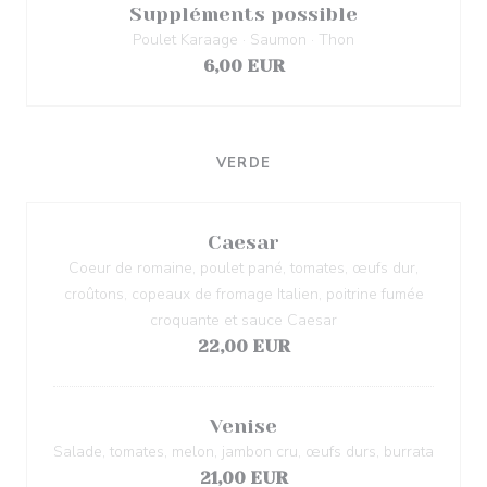
Suppléments possible
Poulet Karaage · Saumon · Thon
6,00 EUR
VERDE
Caesar
Coeur de romaine, poulet pané, tomates, œufs dur,
croûtons, copeaux de fromage Italien, poitrine fumée
croquante et sauce Caesar
22,00 EUR
Venise
Salade, tomates, melon, jambon cru, œufs durs, burrata
21,00 EUR