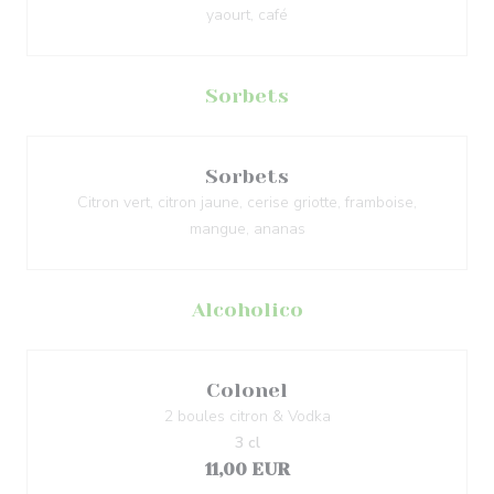
yaourt, café
Sorbets
Sorbets
Citron vert, citron jaune, cerise griotte, framboise,
mangue, ananas
Alcoholico
Colonel
2 boules citron & Vodka
3 cl
11,00 EUR