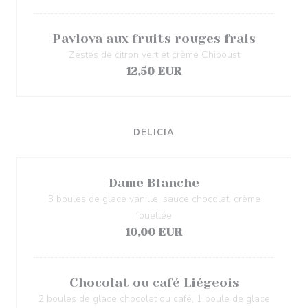
Pavlova aux fruits rouges frais
Zestes de citron vert et crème Chiboust
12,50 EUR
DELICIA
Dame Blanche
3 boules de glace vanille, sauce chocolat, crème
fouettée
10,00 EUR
Chocolat ou café Liégeois
2 boules de glace chocolat ou café, 1 boule de glace