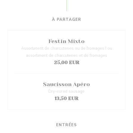
À PARTAGER
Festin Mixto
Assortiment de charcuteries ou de fromages I ou
assortiment de charcuteries et de fromages
25,00 EUR
Saucisson Apéro
Dry-cured sausage
13,50 EUR
ENTRÉES