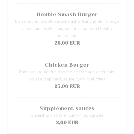
Double Smash Burger
Pain brioché, double steack haché, tranche de fromage
américain, pickles, oignons frits, sur son lit extra
cheese, frites
26,00 EUR
Chicken Burger
Pain bun, poulet frit, tranche de fromage américain,
pousse d'épinard, sauce curry miel, frites
25,00 EUR
Supplément sauces
Chimichurri, tartare, curry miel, agrume
2,00 EUR