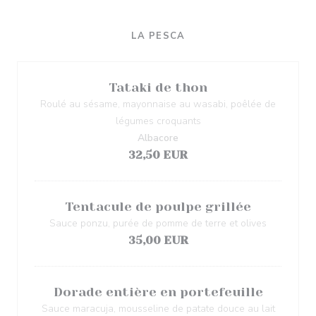
LA PESCA
Tataki de thon
Roulé au sésame, mayonnaise au wasabi, poêlée de
légumes croquants
Albacore
32,50 EUR
Tentacule de poulpe grillée
Sauce ponzu, purée de pomme de terre et olives
35,00 EUR
Dorade entière en portefeuille
Sauce maracuja, mousseline de patate douce au lait