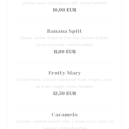
vanille sauce chocolat ou café, crème fouettée
10,00 EUR
Banana Split
Glaces vanille, fraise et chocolat, banane fraîche,
sauce chocolat, crème fouettée
11,00 EUR
Fruity Mary
1 boule fraise, 1 boule framboise, fruits rouges, coulis
de fruits rouges, crème fouettée
12,50 EUR
Caramelo
2 boules caramel beurre salé, 1 boule coco, coulis de
caramel, crème fouettée