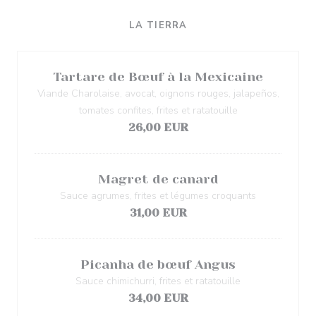
LA TIERRA
Tartare de Bœuf à la Mexicaine
Viande Charolaise, avocat, oignons rouges, jalapeños,
tomates confites, frites et ratatouille
26,00 EUR
Magret de canard
Sauce agrumes, frites et légumes croquants
31,00 EUR
Picanha de bœuf Angus
Sauce chimichurri, frites et ratatouille
34,00 EUR