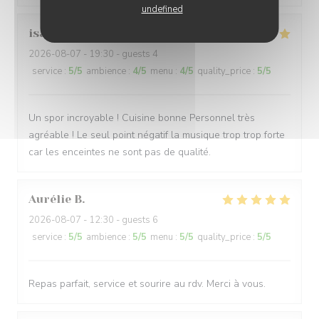
undefined
isabelle
M
2026-08-07
- 19:30 - guests 4
service
:
5
/5
ambience
:
4
/5
menu
:
4
/5
quality_price
:
5
/5
Un spor incroyable ! Cuisine bonne Personnel très
agréable ! Le seul point négatif la musique trop trop forte
car les enceintes ne sont pas de qualité.
Aurélie
B
2026-08-07
- 12:30 - guests 6
service
:
5
/5
ambience
:
5
/5
menu
:
5
/5
quality_price
:
5
/5
Repas parfait, service et sourire au rdv. Merci à vous.