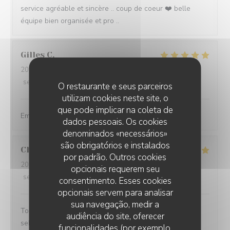
service agréable et sincère .. coup de coeur ❤️ belle
équipe bien organisée et pro ..
Gilles
C
2026-08-04
- 20:30 - guests 4
service
:
5
/5
ambience
:
5
/5
menu
:
5
/5
quality_price
:
4
/5
O restaurante e seus parceiros
utilizam cookies neste site, o
que pode implicar na coleta de
Emplacement enchanteur et service très sympathique.
dados pessoais. Os cookies
denominados «necessários»
são obrigatórios e instalados
Christoph
L
por padrão. Outros cookies
2026-08-05
- 19:00 - guests 5
opcionais requerem seu
service
:
5
/5
ambience
:
5
/5
menu
:
4
/5
quality_price
:
4
/5
consentimento. Esses cookies
opcionais servem para analisar
sua navegação, medir a
Tolle Lage direkt am Meer. Leckeres Essen. Bedienung
audiência do site, oferecer
sehr freundlich. Preise sind ok und aufgrund des
funcionalidades (por exemplo,