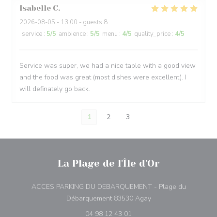
Isabelle
C
2026-08-05
- 13:00 - guests 8
service
:
5
/5
ambience
:
5
/5
menu
:
4
/5
quality_price
:
4
/5
Service was super, we had a nice table with a good view
and the food was great (most dishes were excellent). I
will definately go back.
1
2
3
La Plage de l'Île d'Or
ACCES PARKING DU DEBARQUEMENT - Plage du
((abre numa nova jane
Débarquement 83530 Agay
04 98 12 43 01