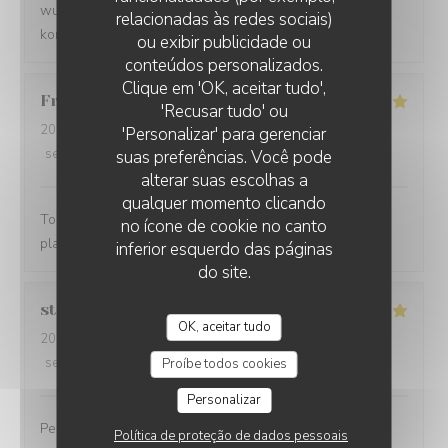
wunderschönen Ambiente durchaus angemessen. Wir
relacionadas às redes sociais)
kommen gerne wieder.
ou exibir publicidade ou
conteúdos personalizados.
LA PLAGE DE L'ÎLE D'OR
Clique em 'OK, aceitar tudo',
Franck
M
'Recusar tudo' ou
2026-08-07
- 13:00 - guests 2
'Personalizar' para gerenciar
service
:
5
/5
ambience
:
5
/5
menu
:
5
/5
quality_price
:
5
/5
suas preferências. Você pode
alterar suas escolhas a
qualquer momento clicando
Toujours excellent chez Pierre et son équipe, très bons
no ícone de cookie no canto
plats, cadre magnifique, service au top !!!!
inferior esquerdo das páginas
do site.
stephanie
M
OK, aceitar tudo
2026-08-07
- 19:30 - guests 4
service
:
5
/5
ambience
:
5
/5
menu
:
4
/5
quality_price
:
4
/5
Proíbe todos cookies
Personalizar
Personnel et ambiance très sympa Plats bons
Política de proteção de dados pessoais