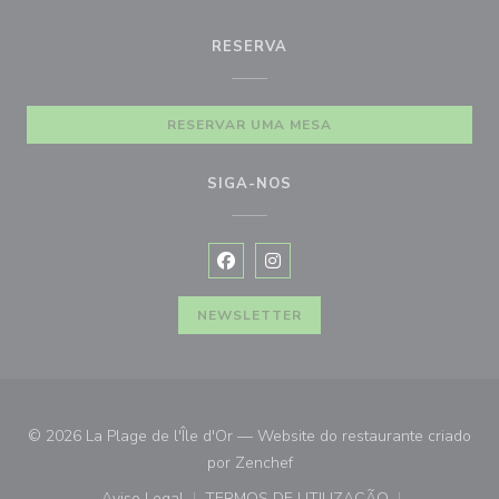
RESERVA
RESERVAR UMA MESA
SIGA-NOS
Facebook ((abre numa nova janela))
Instagram ((abre numa nova ja
NEWSLETTER
© 2026 La Plage de l'Île d'Or — Website do restaurante criado
((abre numa nova janela))
por
Zenchef
Aviso Legal
TERMOS DE UTILIZAÇÃO