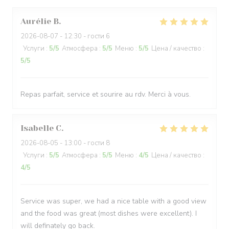
Aurélie
B
2026-08-07
- 12:30 - гости 6
Услуги
:
5
/5
Атмосфера
:
5
/5
Меню
:
5
/5
Цена / качество
:
5
/5
Repas parfait, service et sourire au rdv. Merci à vous.
Isabelle
C
2026-08-05
- 13:00 - гости 8
Услуги
:
5
/5
Атмосфера
:
5
/5
Меню
:
4
/5
Цена / качество
:
4
/5
Service was super, we had a nice table with a good view
and the food was great (most dishes were excellent). I
will definately go back.