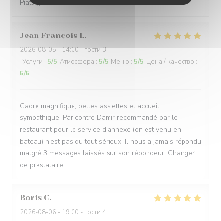
Piatti gustosi in una location molto bella
Jean François
L
2026-08-05
- 14:00 - гости 3
Услуги
:
5
/5
Атмосфера
:
5
/5
Меню
:
5
/5
Цена / качество
:
5
/5
Cadre magnifique, belles assiettes et accueil
sympathique. Par contre Damir recommandé par le
restaurant pour le service d’annexe (on est venu en
bateau) n’est pas du tout sérieux. Il nous a jamais répondu
malgré 3 messages laissés sur son répondeur. Changer
de prestataire…
Boris
C
2026-08-06
- 19:00 - гости 4