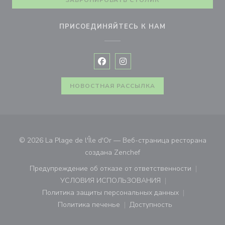
ЗАБРОНИРОВАТЬ СТОЛИК
ПРИСОЕДИНЯЙТЕСЬ К НАМ
Facebook ((открывается в новом 
Instagram ((открывается в н
НОВОСТНАЯ РАССЫЛКА
© 2026 La Plage de l'Île d'Or — Веб-страница ресторана
((открывается в новом ок
создана
Zenchef
Предупреждение об отказе от ответственности
((открывается в новом окне))
УСЛОВИЯ ИСПОЛЬЗОВАНИЯ
((открывается в новом окне))
Политика защиты персональных данных
((открывается в новом окне))
Политика печенье
Доступность
((открывается в новом окне))
((открывается в новом