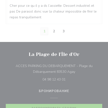
Cher pour ce qu il y a ds l’assiette. Dessert industriel et
pas De parasol donc vue la chaleur impossible de finir le
repas tranquillement
1
2
3
La Plage de l'Île d'Or
ACCES PARKING DU DEBARQUEMENT - Plage du
((открывается в нов
Débarquement 83530 Agay
04 98 12 43 01
БРОНИРОВАНИЕ