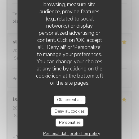
browsing, measure site
audience, provide features
Toujours excellent chez Pierre et son équipe, très bons
(e.g., related to social
plats, cadre magnifique, service au top !!!!
networks) or display
personalized advertising or
LA PLAGE DE L'ÎLE D'OR
content. Click on 'OK, accept
stephanie
M
all', 'Deny all' or 'Personalize'
2026-08-07
- 19:30 - Guests 4
to manage your preferences.
Service
:
5
/5
Ambiance
:
5
/5
Food
:
4
/5
Value
:
4
/5
You can change your choices
at any time by clicking on the
cookie icon at the bottom left
Personnel et ambiance très sympa Plats bons
of the site pages.
isabelle
M
OK, accept all
2026-08-07
- 19:30 - Guests 4
Deny all cookies
Service
:
5
/5
Ambiance
:
4
/5
Food
:
4
/5
Value
:
5
/5
Personalize
Personal data protection policy
Un spor incroyable ! Cuisine bonne Personnel très