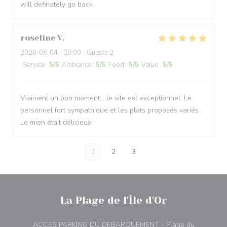
will definately go back.
roseline
V
2026-08-04
- 20:00 - Guests 2
Service
:
5
/5
Ambiance
:
5
/5
Food
:
5
/5
Value
:
5
/5
Vraiment un bon moment… le site est exceptionnel. Le
personnel fort sympathique et les plats proposés variés .
Le mien était délicieux !
1
2
3
La Plage de l'Île d'Or
ACCES PARKING DU DEBARQUEMENT - Plage du