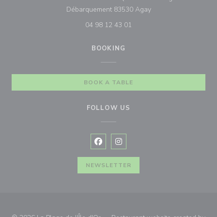
((opens in a new win
Débarquement 83530 Agay
04 98 12 43 01
BOOKING
BOOK A TABLE
FOLLOW US
Facebook ((opens in a new window
Instagram ((opens in a new w
NEWSLETTER