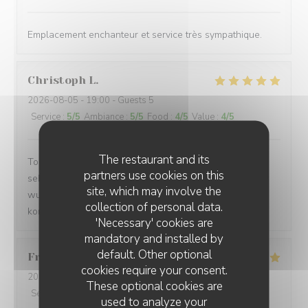
Emplacement enchanteur et service très sympathique.
Christoph
L
2026-08-05
- 19:00 - Guests 5
Service
:
5
/5
Ambiance
:
5
/5
Food
:
4
/5
Value
:
4
/5
The restaurant and its
Tolle Lage direkt am Meer. Leckeres Essen. Bedienung
partners use cookies on this
sehr freundlich. Preise sind ok und aufgrund des
site, which may involve the
wunderschönen Ambiente durchaus angemessen. Wir
collection of personal data.
kommen gerne wieder.
'Necessary' cookies are
mandatory and installed by
default. Other optional
Franck
M
cookies require your consent.
2026-08-07
- 13:00 - Guests 2
These optional cookies are
Service
:
5
/5
Ambiance
:
5
/5
Food
:
5
/5
Value
:
5
/5
used to analyze your