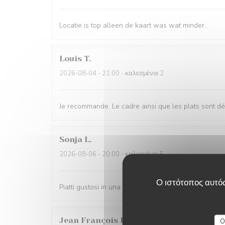
Locatie is top alleen de kaart was wat minder…
Louis
T
2026-08-04
- 21:00 - καλεσμένοι 2
Je recommande. Le cadre ainsi que les plats sont dé
Sonja
L
2026-08-06
- 20:00 - καλεσμένοι 5
Ο ιστότοπος αυτός
Piatti gustosi in una location molto bella
Jean François
L
O