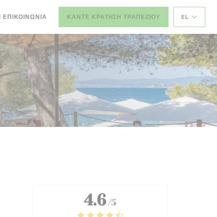
Ι ΕΠΙΚΟΙΝΩΝΊΑ
ΚΆΝΤΕ ΚΡΆΤΗΣΗ ΤΡΑΠΕΖΙΟΎ
EL
4.6
/5