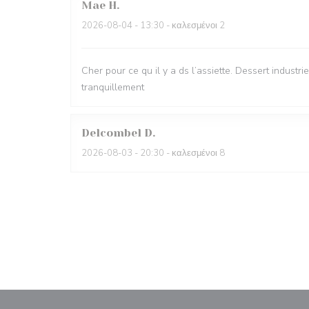
Mae
H
2026-08-04
- 13:30 - καλεσμένοι 2
Cher pour ce qu il y a ds l’assiette. Dessert industr
tranquillement
Delcombel
D
2026-08-03
- 20:30 - καλεσμένοι 8