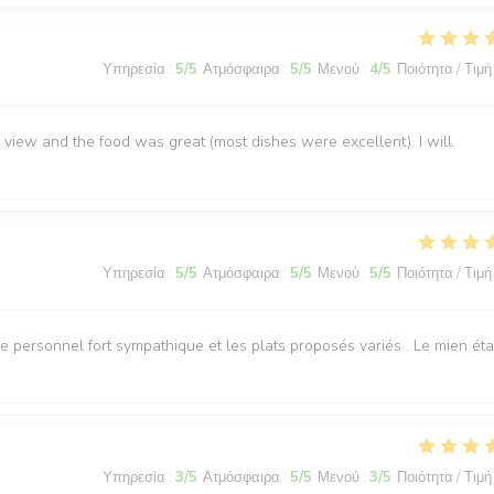
Υπηρεσία
:
5
/5
Ατμόσφαιρα
:
5
/5
Μενού
:
4
/5
Ποιότητα / Τιμή
view and the food was great (most dishes were excellent). I will
Υπηρεσία
:
5
/5
Ατμόσφαιρα
:
5
/5
Μενού
:
5
/5
Ποιότητα / Τιμή
 personnel fort sympathique et les plats proposés variés . Le mien éta
Υπηρεσία
:
3
/5
Ατμόσφαιρα
:
5
/5
Μενού
:
3
/5
Ποιότητα / Τιμή