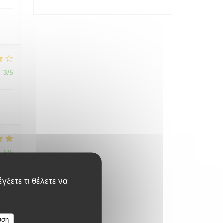
:
3
/5
:
5
/5
γξετε τι θέλετε να
υση