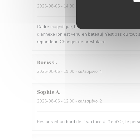
2026-08-05
- 14:00 - καλεσμένοι 3
Cadre magnifique, belles assiettes et accueil sympa
d’annexe (on est venu en bateau) n’est pas du tout 
répondeur. Changer de prestataire…
Boris
C
2026-08-06
- 19:00 - καλεσμένοι 4
Sophie
A
2026-08-06
- 12:00 - καλεσμένοι 2
Restaurant au bord de l’eau face à l’île d’Or, le per