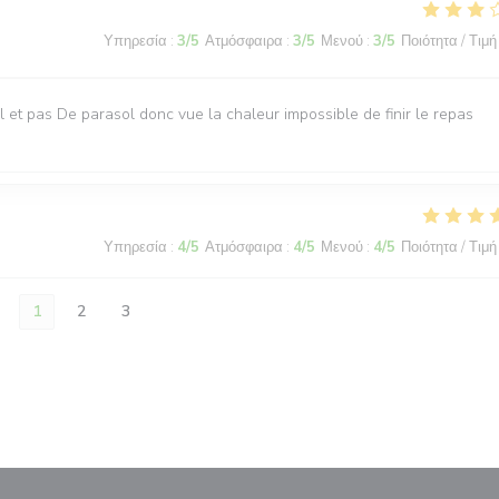
Υπηρεσία
:
3
/5
Ατμόσφαιρα
:
3
/5
Μενού
:
3
/5
Ποιότητα / Τιμή
iel et pas De parasol donc vue la chaleur impossible de finir le repas
Υπηρεσία
:
4
/5
Ατμόσφαιρα
:
4
/5
Μενού
:
4
/5
Ποιότητα / Τιμή
1
2
3