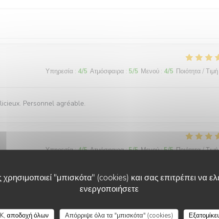
Υπηρεσία
:
4
/5
Ατμόσφαιρα
:
5
/5
Μενού
:
4
/5
Ποιότητα / Τιμή
licieux. Personnel agréable.
Υπηρεσία
:
4
/5
Ατμόσφαιρα
:
5
/5
Μενού
:
5
/5
Ποιότητα / Τιμή
 χρησιμοποιεί "μπισκότα" (cookies) και σας επιτρέπει να ελέ
ενεργοποιήσετε
LA PLAGE DE L'ÎLE D'OR
K, αποδοχή όλων
Απόρριψε όλα τα "μπισκότα" (cookies)
Εξατομίκε