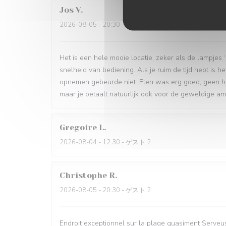
Jos
V
2026-08-05
- 20:30 - ゲスト 4
Het is een hele mooie locatie, zeker als de lampjes
snelheid van bediening. Als je ruim de tijd hebt is h
opnemen gebeurde niet. Eten was erg goed, geen hele
maar je betaalt natuurlijk ook voor de geweldige a
Gregoire
L
2026-08-04
- 12:30 - ゲスト 2
Christophe
R
2026-08-05
- 20:30 - ゲスト 2
Endroit exceptionnel sur la plage quasiment Serveuse