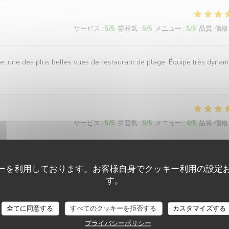
サービス
:
5
/5
雰囲気
:
5
/5
メニュー
:
5
/5
品質-価格
, une des plus belles vues de restaurant de plage. Équipe très dynam
サービス
:
5
/5
雰囲気
:
5
/5
メニュー
:
4
/5
品質-価格
elle vue.
ーを利用しております。お客様自身でクッキー利用の設定
す。
LA PLAGE DE L'ÎLE D'OR
サービス
:
5
/5
雰囲気
:
5
/5
メニュー
:
5
/5
品質-価格
全てに同意する
すべてのクッキーを拒否する
カスタマイズする
プライバシーポリシー