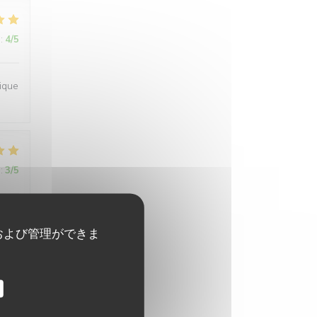
:
4
/5
ique
:
3
/5
および管理ができま
:
4
/5