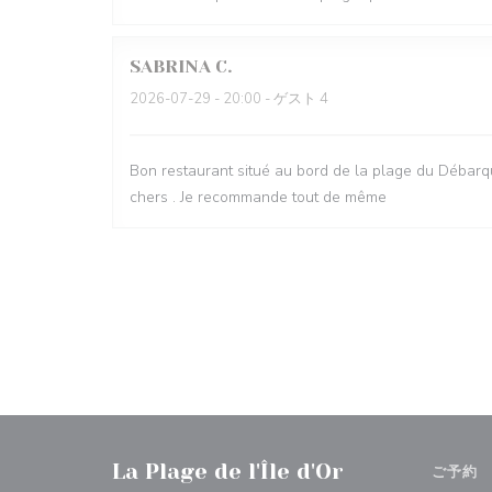
SABRINA
C
2026-07-29
- 20:00 - ゲスト 4
Bon restaurant situé au bord de la plage du Débarqu
chers . Je recommande tout de même
La Plage de l'Île d'Or
ご予約