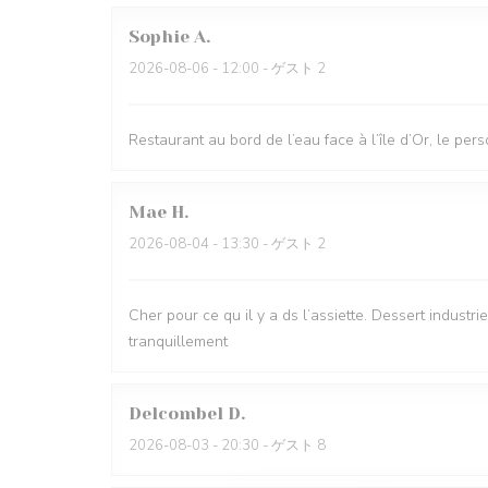
Sophie
A
2026-08-06
- 12:00 - ゲスト 2
Restaurant au bord de l’eau face à l’île d’Or, le per
Mae
H
2026-08-04
- 13:30 - ゲスト 2
Cher pour ce qu il y a ds l’assiette. Dessert industr
tranquillement
Delcombel
D
2026-08-03
- 20:30 - ゲスト 8