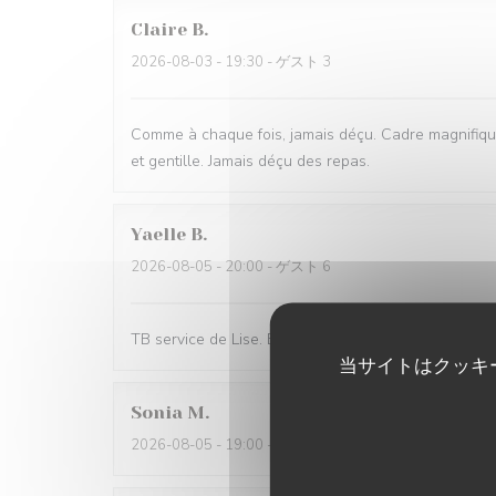
Claire
B
2026-08-03
- 19:30 - ゲスト 3
Comme à chaque fois, jamais déçu. Cadre magnifique
et gentille. Jamais déçu des repas.
Yaelle
B
2026-08-05
- 20:00 - ゲスト 6
TB service de Lise. Bonne ambiance. Bonne pizza. B
当サイトはクッキ
Sonia
M
2026-08-05
- 19:00 - ゲスト 2