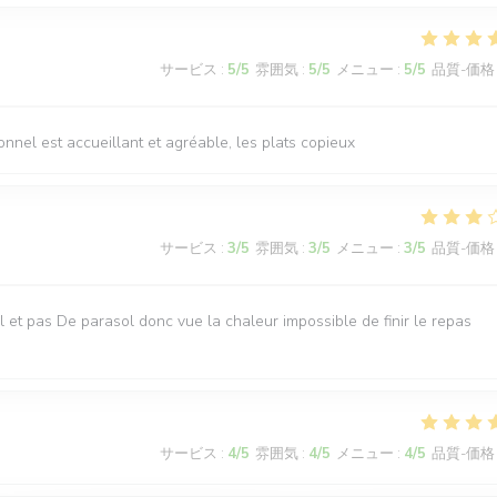
サービス
:
5
/5
雰囲気
:
5
/5
メニュー
:
5
/5
品質-価格
sonnel est accueillant et agréable, les plats copieux
サービス
:
3
/5
雰囲気
:
3
/5
メニュー
:
3
/5
品質-価格
iel et pas De parasol donc vue la chaleur impossible de finir le repas
サービス
:
4
/5
雰囲気
:
4
/5
メニュー
:
4
/5
品質-価格