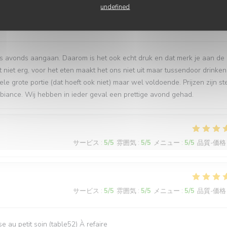
undefined
サービス
:
3
/5
雰囲気
:
5
/5
メニュー
:
5
/5
品質-価格
 ‘s avonds aangaan. Daarom is het ook echt druk en dat merk je aan de
et niet erg, voor het eten maakt het ons niet uit maar tussendoor drinken
 grote portie (dat hoeft ook niet) maar wel voldoende. Prijzen zijn st
mbiance. Wij hebben in ieder geval een prettige avond gehad.
サービス
:
5
/5
雰囲気
:
5
/5
メニュー
:
5
/5
品質-価格
サービス
:
5
/5
雰囲気
:
5
/5
メニュー
:
5
/5
品質-価格
 au petit soin (table52) À refaire