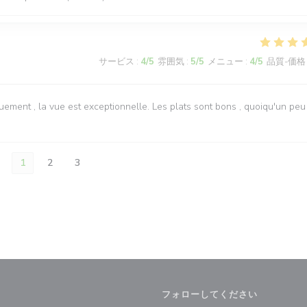
サービス
:
4
/5
雰囲気
:
5
/5
メニュー
:
4
/5
品質-価格
ement , la vue est exceptionnelle. Les plats sont bons , quoiqu'un peu
1
2
3
フォローしてください