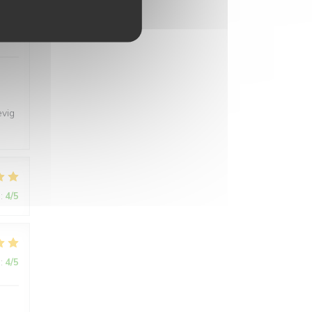
:
4
/5
evig
:
4
/5
:
4
/5