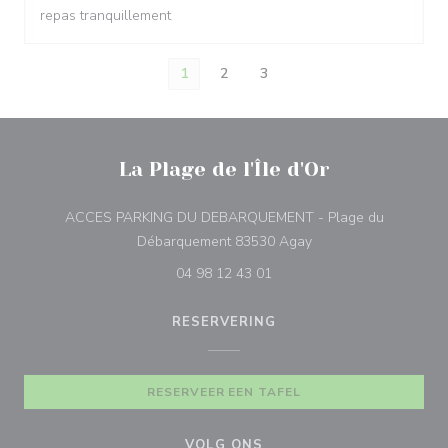
repas tranquillement
1
2
3
La Plage de l'Île d'Or
ACCES PARKING DU DEBARQUEMENT - Plage du
((opent in een nieuw 
Débarquement 83530 Agay
04 98 12 43 01
RESERVERING
RESERVEER EEN TAFEL
VOLG ONS