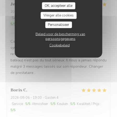
Jean François
L
OK, accepteer alle
2026-08-05
- 14:00 - Gasten 3
Weiger alle cookies
Service
:
5
/5
Atmosfeer
:
5
/5
Keuken
:
5
/5
Kwaliteit / Prijs
:
5
/5
Personaliseer
Beleid voor de bescherming van
persoonsgegevens
Cadre magnifique, belles assiettes et accueil
Cookiebeleid
sympathique. Par contre Damir recommandé par le
restaurant pour le service d’annexe (on est venu en
bateau) n’est pas du tout sérieux. Il nous a jamais répondu
malgré 3 messages laissés sur son répondeur. Changer
de prestataire…
Boris
C
2026-08-06
- 19:00 - Gasten 4
Service
:
5
/5
Atmosfeer
:
5
/5
Keuken
:
5
/5
Kwaliteit / Prijs
:
5
/5