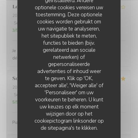
geïnstalleerd. Andere
Louis
T
optionele cookies vereisen uw
toestemming. Deze optionele
2026-08-04
- 21:00 - Gasten 2
cookies worden gebruikt om
Service
:
4
/5
Atmosfeer
:
5
/5
Keuken
:
4
/5
Kwaliteit / Prijs
:
uw navigatie te analyseren,
3
/5
het sitepubliek te meten,
functies te bieden (bijv.
gerelateerd aan sociale
Je recommande. Le cadre ainsi que les plats sont
netwerken) of
délicieux. Personnel agréable.
gepersonaliseerde
LA PLAGE DE L'ÎLE D'OR
advertenties of inhoud weer
te geven. Klik op 'OK,
Sonja
L
accepteer alle', 'Weiger alle' of
2026-08-06
- 20:00 - Gasten 5
'Personaliseer' om uw
Service
:
4
/5
Atmosfeer
:
5
/5
Keuken
:
5
/5
Kwaliteit / Prijs
:
voorkeuren te beheren. U kunt
5
/5
uw keuzes op elk moment
wijzigen door op het
cookiepictogram linksonder op
Piatti gustosi in una location molto bella
de sitepagina's te klikken.