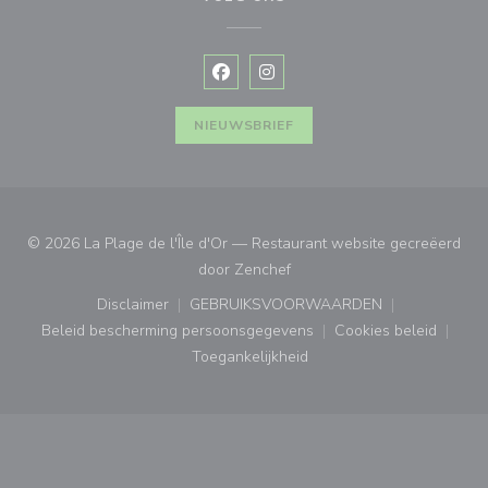
Facebook ((opent in een nieuw vens
Instagram ((opent in een nieu
NIEUWSBRIEF
© 2026 La Plage de l'Île d'Or — Restaurant website gecreëerd
((opent in een nieuw venster
door
Zenchef
Disclaimer
GEBRUIKSVOORWAARDEN
((opent in een nieuw venster))
((opent in een nieuw venster
Beleid bescherming persoonsgegevens
Cookies beleid
((opent in een nieuw venster))
((opent in ee
Toegankelijkheid
((opent in een nieuw venster))