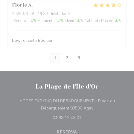
Florie
A
2026-08-08
- 19:30 - Invitados 9
Servicio
:
4
/5
Ambiente
:
4
/5
Menú
:
4
/5
Calidad / Precio
:
4
/5
Bowl el cielo très bon.
1
2
3
La Plage de l'Île d'Or
ACCES PARKING DU DEBARQUEMENT - Plage du
((abre en una nueva 
Débarquement 83530 Agay
04 98 12 43 01
RESERVA