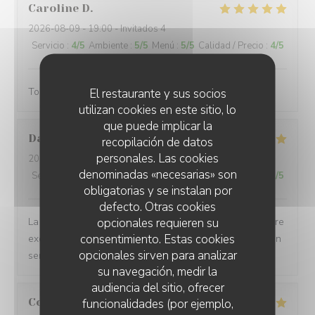
Caroline
D
2026-08-09
- 19:00 - Invitados 4
Servicio
:
4
/5
Ambiente
:
5
/5
Menú
:
5
/5
Calidad / Precio
:
4
/5
Toujours tres bon moment dans votre restaurant.
El restaurante y sus socios
utilizan cookies en este sitio, lo
que puede implicar la
Damien
J
recopilación de datos
personales. Las cookies
2026-08-09
- 19:30 - Invitados 6
denominadas «necesarias» son
Servicio
:
5
/5
Ambiente
:
5
/5
Menú
:
5
/5
Calidad / Precio
:
5
/5
obligatorias y se instalan por
defecto. Otras cookies
opcionales requieren su
La cuisine est toujours aussi bonne et cela dans un cadre
consentimiento. Estas cookies
exceptionnel. À noter que nous avons aussi été très bien
opcionales sirven para analizar
servis.
su navegación, medir la
audiencia del sitio, ofrecer
Coralie
M
funcionalidades (por ejemplo,