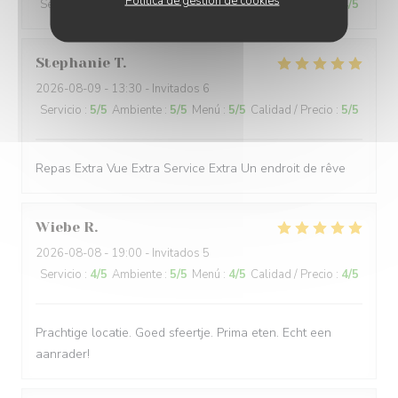
Política de gestión de cookies
Servicio
:
5
/5
Ambiente
:
5
/5
Menú
:
5
/5
Calidad / Precio
:
4
/5
Stephanie
T
2026-08-09
- 13:30 - Invitados 6
Servicio
:
5
/5
Ambiente
:
5
/5
Menú
:
5
/5
Calidad / Precio
:
5
/5
Repas Extra Vue Extra Service Extra Un endroit de rêve
Wiebe
R
2026-08-08
- 19:00 - Invitados 5
Servicio
:
4
/5
Ambiente
:
5
/5
Menú
:
4
/5
Calidad / Precio
:
4
/5
Prachtige locatie. Goed sfeertje. Prima eten. Echt een
aanrader!