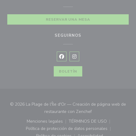
RESERVAR UNA MESA
SEGUIRNOS
Facebook ((abre en una nueva vent
Instagram ((abre en una nuev
BOLETÍN
© 2026 La Plage de l'Île d'Or — Creación de página web de
((abre en una nueva ve
restaurante con
Zenchef
Menciones legales
TÉRMINOS DE USO
((abre en una nueva ventana))
((abre en una nueva ven
Política de protección de datos personales
((abre en una nueva ventana))
Política de cookies
Accesibilidad