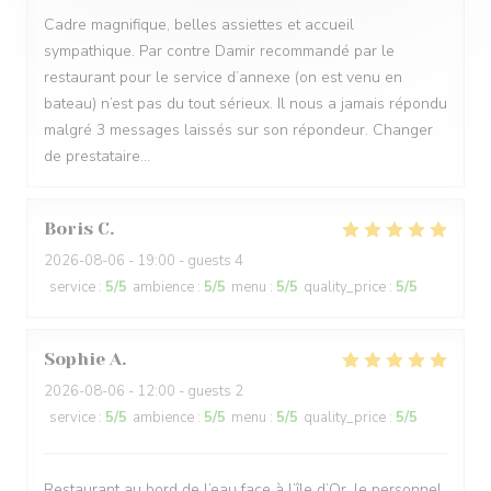
Cadre magnifique, belles assiettes et accueil
sympathique. Par contre Damir recommandé par le
restaurant pour le service d’annexe (on est venu en
bateau) n’est pas du tout sérieux. Il nous a jamais répondu
malgré 3 messages laissés sur son répondeur. Changer
de prestataire…
Boris
C
2026-08-06
- 19:00 - guests 4
service
:
5
/5
ambience
:
5
/5
menu
:
5
/5
quality_price
:
5
/5
Sophie
A
2026-08-06
- 12:00 - guests 2
service
:
5
/5
ambience
:
5
/5
menu
:
5
/5
quality_price
:
5
/5
Restaurant au bord de l’eau face à l’île d’Or, le personnel