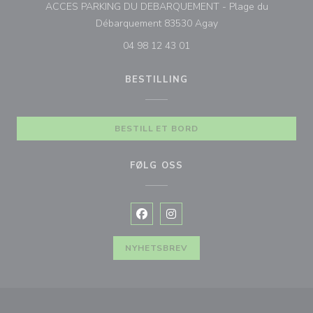
ACCES PARKING DU DEBARQUEMENT - Plage du
((åpner i et nytt vindu)
Débarquement 83530 Agay
04 98 12 43 01
BESTILLING
BESTILL ET BORD
FØLG OSS
Facebook ((åpner i et nytt vindu))
Instagram ((åpner i et nytt vin
NYHETSBREV