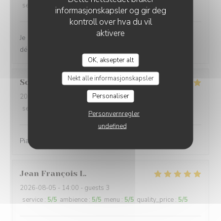
service
:
4
/5
ambience
:
5
/5
menu
:
4
/5
quality_price
:
3
/5
informasjonskapsler og gir deg
kontroll over hva du vil
aktivere
Je recommande. Le cadre ainsi que les plats sont
délicieux. Personnel agréable.
LA PLAGE DE L'ÎLE D'OR
OK, aksepter alt
Nekt alle informasjonskapsler
Sonja
L
Personaliser
2026-08-06
- 20:00 - guests 5
service
:
4
/5
ambience
:
5
/5
menu
:
5
/5
quality_price
:
5
/5
Personvernregler
undefined
Piatti gustosi in una location molto bella
Jean François
L
2026-08-05
- 14:00 - guests 3
service
:
5
/5
ambience
:
5
/5
menu
:
5
/5
quality_price
:
5
/5