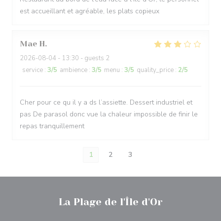
est accueillant et agréable, les plats copieux
Mae
H
2026-08-04
- 13:30 - guests 2
service
:
3
/5
ambience
:
3
/5
menu
:
3
/5
quality_price
:
2
/5
Cher pour ce qu il y a ds l’assiette. Dessert industriel et
pas De parasol donc vue la chaleur impossible de finir le
repas tranquillement
1
2
3
La Plage de l'Île d'Or