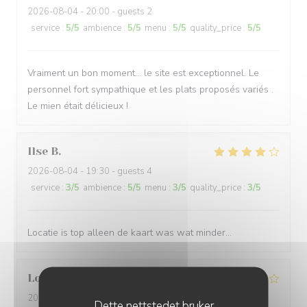
2026-08-04
- 20:00 - guests 2
service
:
5
/5
ambience
:
5
/5
menu
:
5
/5
quality_price
:
5
/5
Vraiment un bon moment… le site est exceptionnel. Le
personnel fort sympathique et les plats proposés variés .
Le mien était délicieux !
Ilse
B
2026-08-04
- 19:30 - guests 4
service
:
3
/5
ambience
:
5
/5
menu
:
3
/5
quality_price
:
3
/5
Locatie is top alleen de kaart was wat minder…
Louis
T
2026-08-04
- 21:00 - guests 2
Dette nettstedet bruker