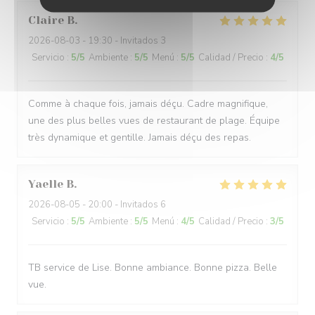
Claire
B
2026-08-03
- 19:30 - Invitados 3
Servicio
:
5
/5
Ambiente
:
5
/5
Menú
:
5
/5
Calidad / Precio
:
4
/5
Comme à chaque fois, jamais déçu. Cadre magnifique,
une des plus belles vues de restaurant de plage. Équipe
très dynamique et gentille. Jamais déçu des repas.
Yaelle
B
2026-08-05
- 20:00 - Invitados 6
Servicio
:
5
/5
Ambiente
:
5
/5
Menú
:
4
/5
Calidad / Precio
:
3
/5
TB service de Lise. Bonne ambiance. Bonne pizza. Belle
vue.