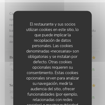
Cadre magnifique, belles assiettes et accueil
sympathique. Par contre Damir recommandé par le
El restaurante y sus socios
restaurant pour le service d’annexe (on est venu en
utilizan cookies en este sitio, lo
bateau) n’est pas du tout sérieux. Il nous a jamais répondu
que puede implicar la
malgré 3 messages laissés sur son répondeur. Changer
recopilación de datos
de prestataire…
personales. Las cookies
denominadas «necesarias» son
obligatorias y se instalan por
Boris
C
defecto. Otras cookies
2026-08-06
- 19:00 - Invitados 4
opcionales requieren su
Servicio
:
5
/5
Ambiente
:
5
/5
Menú
:
5
/5
Calidad / Precio
:
5
/5
consentimiento. Estas cookies
opcionales sirven para analizar
su navegación, medir la
Sophie
A
audiencia del sitio, ofrecer
2026-08-06
- 12:00 - Invitados 2
funcionalidades (por ejemplo,
Servicio
:
5
/5
Ambiente
:
5
/5
Menú
:
5
/5
Calidad / Precio
:
5
/5
relacionadas con redes