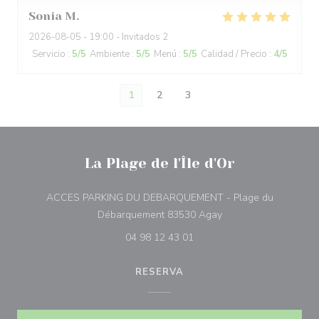
Sonia
M
2026-08-05
- 19:00 - Invitados 2
Servicio
:
5
/5
Ambiente
:
5
/5
Menú
:
5
/5
Calidad / Precio
:
4
/5
1
2
3
La Plage de l'Île d'Or
ACCES PARKING DU DEBARQUEMENT - Plage du
((abre en una nueva 
Débarquement 83530 Agay
04 98 12 43 01
RESERVA