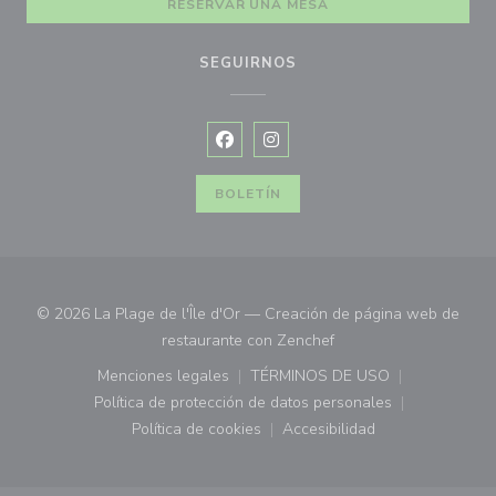
RESERVAR UNA MESA
SEGUIRNOS
Facebook ((abre en una nueva vent
Instagram ((abre en una nuev
BOLETÍN
© 2026 La Plage de l'Île d'Or — Creación de página web de
((abre en una nueva ve
restaurante con
Zenchef
Menciones legales
TÉRMINOS DE USO
((abre en una nueva ventana))
((abre en una nueva ven
Política de protección de datos personales
((abre en una nueva ventana))
Política de cookies
Accesibilidad
((abre en una nueva ventana))
((abre en una nueva ven