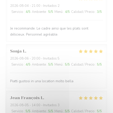
2026-08-04
- 21:00 - Invitados 2
Servicio
:
4
/5
Ambiente
:
5
/5
Menú
:
4
/5
Calidad / Precio
:
3
/5
Je recommande. Le cadre ainsi que les plats sont
délicieux. Personnel agréable.
Sonja
L
2026-08-06
- 20:00 - Invitados 5
Servicio
:
4
/5
Ambiente
:
5
/5
Menú
:
5
/5
Calidad / Precio
:
5
/5
Piatti gustosi in una location molto bella
Jean François
L
2026-08-05
- 14:00 - Invitados 3
Servicio
:
5
/5
Ambiente
:
5
/5
Menú
:
5
/5
Calidad / Precio
:
5
/5